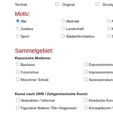
Technik:
Original
Druckg
Motiv:
Alle
Abstrakt
Judaica
Landschaft
Sport
Städte/Architektur
Sammelgebiet:
Klassische Moderne:
Bauhaus
Expressionism
Futurismus
Impressionism
Münchner Schule
Sezessionskun
Kunst nach 1945 / Zeitgenössische Kunst:
Abstraktion / Informel
Kinetische Kun
Figurative Malerei 70er-Gegenwart
Konzeptkunst /