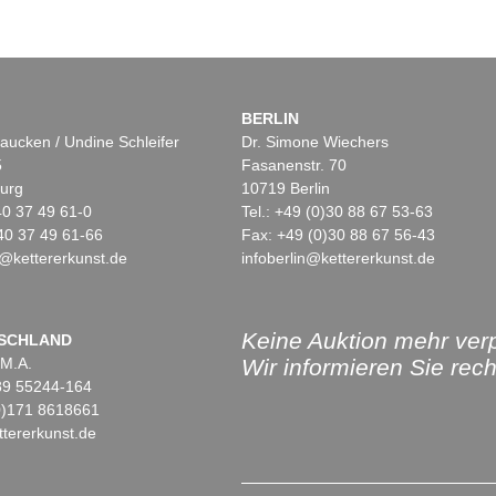
BERLIN
aucken / Undine Schleifer
Dr. Simone Wiechers
5
Fasanenstr. 70
urg
10719 Berlin
)40 37 49 61-0
Tel.: +49 (0)30 88 67 53-63
40 37 49 61-66
Fax: +49 (0)30 88 67 56-43
@kettererkunst.de
infoberlin@kettererkunst.de
Keine Auktion mehr ver
SCHLAND
 M.A.
Wir informieren Sie recht
)89 55244-164
(0)171 8618661
tererkunst.de