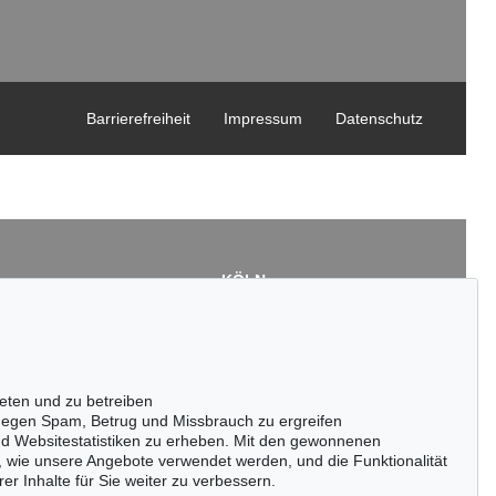
Barrierefreiheit
Impressum
Datenschutz
KÖLN
Cordula Lichtenberg
Gertrudenstraße 24-28
50667 Köln
3
Tel.: +49 (0)221 510 908-15
43
infokoeln@kettererkunst.de
eten und zu betreiben
de
egen Spam, Betrug und Missbrauch zu ergreifen
nd Websitestatistiken zu erheben. Mit den gewonnenen
, wie unsere Angebote verwendet werden, und die Funktionalität
er Inhalte für Sie weiter zu verbessern.