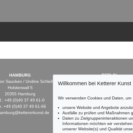
HAMBURG
BERLIN
on Saucken / Undine Schleifer
Dr. Simone Wiechers
Willkommen bei Ketterer Kunst
Holstenwall 5
Fasanenstr. 70
20355 Hamburg
10719 Berlin
Wir verwenden Cookies und Daten, um
l.: +49 (0)40 37 49 61-0
Tel.: +49 (0)30 88 67 53-6
x: +49 (0)40 37 49 61-66
Fax: +49 (0)30 88 67 56-
unsere Website und Angebote anzubi
hamburg@kettererkunst.de
infoberlin@kettererkunst.
Ausfälle zu prüfen und Maßnahmen g
Daten zu Zielgruppeninteraktionen u
Informationen möchten wir verstehen
unserer Website(s) und Qualität unser