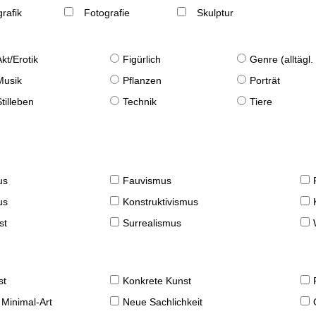
rafik
Fotografie
Skulptur
Akt/Erotik
Figürlich
Genre (alltägl
Musik
Pflanzen
Porträt
Stilleben
Technik
Tiere
us
Fauvismus
us
Konstruktivismus
st
Surrealismus
st
Konkrete Kunst
 Minimal-Art
Neue Sachlichkeit