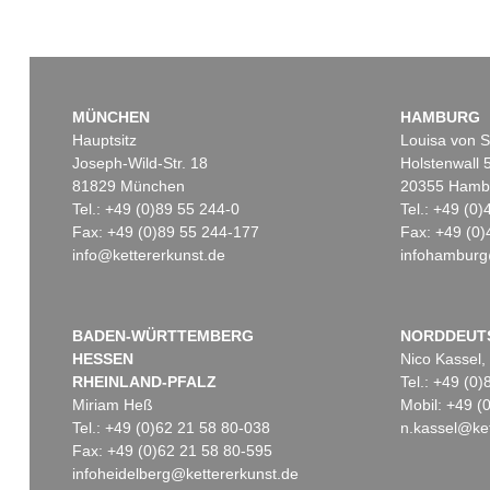
MÜNCHEN
HAMBURG
Hauptsitz
Louisa von S
Joseph-Wild-Str. 18
Holstenwall 
81829 München
20355 Hamb
Tel.: +49 (0)89 55 244-0
Tel.: +49 (0
Fax: +49 (0)89 55 244-177
Fax: +49 (0)
info@kettererkunst.de
infohamburg
BADEN-WÜRTTEMBERG
NORDDEUT
HESSEN
Nico Kassel,
RHEINLAND-PFALZ
Tel.: +49 (0
Miriam Heß
Mobil: +49 
Tel.: +49 (0)62 21 58 80-038
n.kassel@ket
Fax: +49 (0)62 21 58 80-595
infoheidelberg@kettererkunst.de