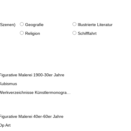
. Szenen)
Geografie
Illustrierte Literatur
Religion
Schifffahrt
Figurative Malerei 1900-30er Jahre
Kubismus
Werkverzeichnisse Künstlermonographien
Figurative Malerei 40er-60er Jahre
Op Art