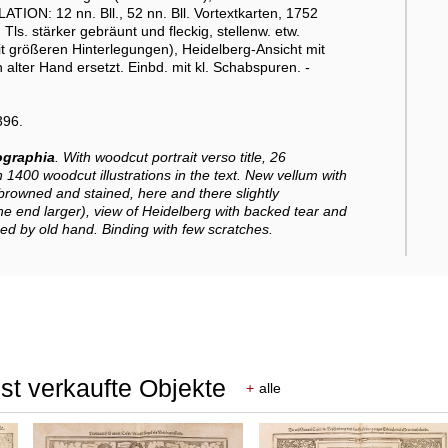
ATION: 12 nn. Bll., 52 nn. Bll. Vortextkarten, 1752
ls. stärker gebräunt und fleckig, stellenw. etw.
it größeren Hinterlegungen), Heidelberg-Ansicht mit
on alter Hand ersetzt. Einbd. mit kl. Schabspuren. -
396.
graphia
. With woodcut portrait verso title, 26
400 woodcut illustrations in the text. New vellum with
er browned and stained, here and there slightly
he end larger), view of Heidelberg with backed tear and
ed by old hand. Binding with few scratches.
st verkaufte Objekte
+
alle