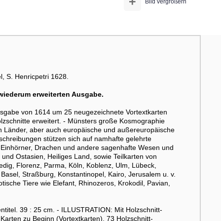
+
Bild vergrößern
l, S. Henricpetri 1628.
wiederum erweiterten Ausgabe.
sgabe von 1614 um 25 neugezeichnete Vortextkarten
lzschnitte erweitert. - Münsters große Kosmographie
en Länder, aber auch europäische und außereuropäische
schreibungen stützen sich auf namhafte gelehrte
ber Einhörner, Drachen und andere sagenhafte Wesen und
a und Ostasien, Heiliges Land, sowie Teilkarten von
edig, Florenz, Parma, Köln, Koblenz, Ulm, Lübeck,
asel, Straßburg, Konstantinopel, Kairo, Jerusalem u. v.
ische Tiere wie Elefant, Rhinozeros, Krokodil, Pavian,
itel. 39 : 25 cm. - ILLUSTRATION: Mit Holzschnitt-
-Karten zu Beginn (Vortextkarten), 73 Holzschnitt-