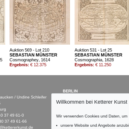
Auktion 569 - Lot 210
Auktion 531 - Lot 25
SEBASTIAN MÜNSTER
SEBASTIAN MÜNSTER
65
Cosmographey
, 1614
Cosmographia
, 1628
Ergebnis:
€ 12.375
Ergebnis:
€ 11.250
BERLIN
aucken / Undine Schleifer
Dr. Simone Wiechers
Willkommen bei Ketterer Kunst
5
Fasanenstr. 70
urg
10719 Berlin
)40 37 49 61-0
Tel.: +49 (0)30 88 67 53-63
Wir verwenden Cookies und Daten, um
40 37 49 61-66
Fax: +49 (0)30 88 67 56-43
unsere Website und Angebote anzubi
@kettererkunst.de
infoberlin@kettererkunst.de