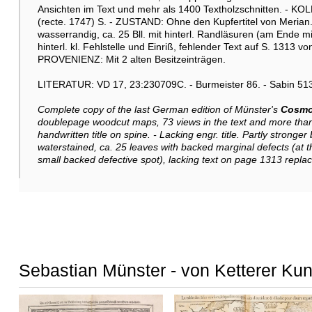
Ansichten im Text und mehr als 1400 Textholzschnitten. - KOLL
(recte. 1747) S. - ZUSTAND: Ohne den Kupfertitel von Merian. T
wasserrandig, ca. 25 Bll. mit hinterl. Randläsuren (am Ende m
hinterl. kl. Fehlstelle und Einriß, fehlender Text auf S. 1313 v
PROVENIENZ: Mit 2 alten Besitzeinträgen.
LITERATUR: VD 17, 23:230709C. - Burmeister 86. - Sabin 51
Complete copy of the last German edition of Münster's
Cosmo
doublepage woodcut maps, 73 views in the text and more than 1
handwritten title on spine. - Lacking engr. title. Partly strong
waterstained, ca. 25 leaves with backed marginal defects (at t
small backed defective spot), lacking text on page 1313 replac
Sebastian Münster - von Ketterer Kun