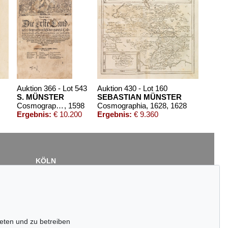
Auktion 366 - Lot 543
Auktion 430 - Lot 160
S. MÜNSTER
SEBASTIAN MÜNSTER
Cosmographey. Basel 1598.
, 1598
Cosmographia, 1628
, 1628
Ergebnis:
€ 10.200
Ergebnis:
€ 9.360
KÖLN
Cordula Lichtenberg
Gertrudenstraße 24-28
50667 Köln
Tel.: +49 (0)221 510 908-15
infokoeln@kettererkunst.de
eten und zu betreiben