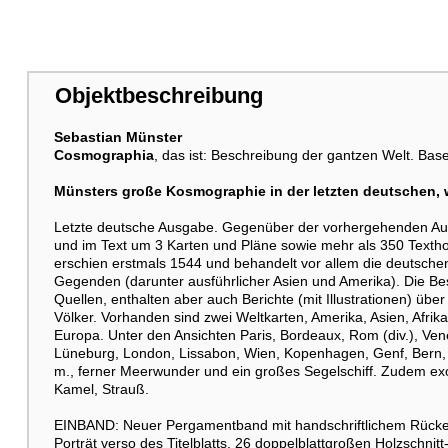
Objektbeschreibung
Sebastian Münster
Cosmographia
, das ist: Beschreibung der gantzen Welt. Base
Münsters große Kosmographie in der letzten deutschen, 
Letzte deutsche Ausgabe. Gegenüber der vorhergehenden Au
und im Text um 3 Karten und Pläne sowie mehr als 350 Textho
erschien erstmals 1544 und behandelt vor allem die deutsch
Gegenden (darunter ausführlicher Asien und Amerika). Die Be
Quellen, enthalten aber auch Berichte (mit Illustrationen) ü
Völker. Vorhanden sind zwei Weltkarten, Amerika, Asien, Afrik
Europa. Unter den Ansichten Paris, Bordeaux, Rom (div.), Ven
Lüneburg, London, Lissabon, Wien, Kopenhagen, Genf, Bern, B
m., ferner Meerwunder und ein großes Segelschiff. Zudem exot
Kamel, Strauß.
EINBAND: Neuer Pergamentband mit handschriftlichem Rückent
Porträt verso des Titelblatts, 26 doppelblattgroßen Holzschnitt