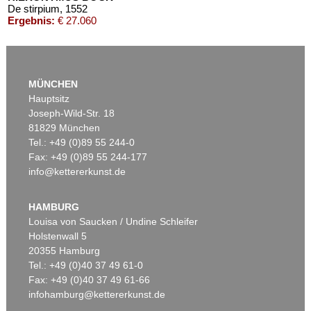
De stirpium
, 1552
Ergebnis:
€ 27.060
MÜNCHEN
Hauptsitz
Joseph-Wild-Str. 18
81829 München
Tel.: +49 (0)89 55 244-0
Fax: +49 (0)89 55 244-177
info@kettererkunst.de
Auktion 542 - Lot 29
Auktion 604 - Lot 122
H. BOCK
H. BOCK
Kreutterbuch
, 1565
De stirpium
, 1552
HAMBURG
Ergebnis:
€ 18.750
Ergebnis:
€ 4.953
Louisa von Saucken / Undine Schleifer
Holstenwall 5
20355 Hamburg
Tel.: +49 (0)40 37 49 61-0
Fax: +49 (0)40 37 49 61-66
infohamburg@kettererkunst.de