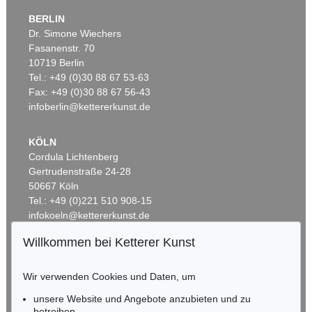
BERLIN
Dr. Simone Wiechers
Fasanenstr. 70
Auktion 328 - Lot 296
10719 Berlin
H. BOCK
Kreütterbuch. 1595
, 1595
Tel.: +49 (0)30 88 67 53-63
Ergebnis:
€ 4.320
Fax: +49 (0)30 88 67 56-43
infoberlin@kettererkunst.de
KÖLN
Cordula Lichtenberg
Gertrudenstraße 24-28
50667 Köln
Tel.: +49 (0)221 510 908-15
infokoeln@kettererkunst.de
Willkommen bei Ketterer Kunst
Auktion 559 - Lot 153
BADEN-WÜRTTEMBERG
HIERONYMUS BOCK
HESSEN
New Kreütter Buch
, 1539
Wir verwenden Cookies und Daten, um
Ergebnis:
€ 2.750
RHEINLAND-PFALZ
Miriam Heß
unsere Website und Angebote anzubieten und zu
Tel.: +49 (0)62 21 58 80-038
betreiben