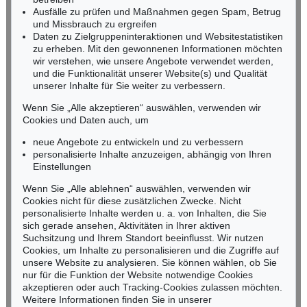
Fax: +49 (0)62 21 58 80-595
Ausfälle zu prüfen und Maßnahmen gegen Spam, Betrug
und Missbrauch zu ergreifen
infoheidelberg@kettererkunst.de
Daten zu Zielgruppeninteraktionen und Websitestatistiken
zu erheben. Mit den gewonnenen Informationen möchten
NORDDEUTSCHLAND
wir verstehen, wie unsere Angebote verwendet werden,
und die Funktionalität unserer Website(s) und Qualität
Nico Kassel, M.A.
unserer Inhalte für Sie weiter zu verbessern.
Tel.: +49 (0)89 55244-164
Mobil: +49 (0)171 8618661
Wenn Sie „Alle akzeptieren“ auswählen, verwenden wir
n.kassel@kettererkunst.de
Cookies und Daten auch, um
Auktion 472 - Lot 577
Auktion 604 - Lot 123
H. BOCK
H. BOCK
neue Angebote zu entwickeln und zu verbessern
Kräutterbuch
, 1630
Kreutterbuch
, 1565
personalisierte Inhalte anzuzeigen, abhängig von Ihren
Ergebnis:
€ 2.706
Ergebnis:
€ 2.540
Keine Auktion mehr verpassen!
Einstellungen
Wir informieren Sie rechtzeitig.
Wenn Sie „Alle ablehnen“ auswählen, verwenden wir
Cookies nicht für diese zusätzlichen Zwecke. Nicht
personalisierte Inhalte werden u. a. von Inhalten, die Sie
sich gerade ansehen, Aktivitäten in Ihrer aktiven
Suchsitzung und Ihrem Standort beeinflusst. Wir nutzen
Jetzt zum Newsletter anmelden >
Cookies, um Inhalte zu personalisieren und die Zugriffe auf
unsere Website zu analysieren. Sie können wählen, ob Sie
nur für die Funktion der Website notwendige Cookies
akzeptieren oder auch Tracking-Cookies zulassen möchten.
Weitere Informationen finden Sie in unserer