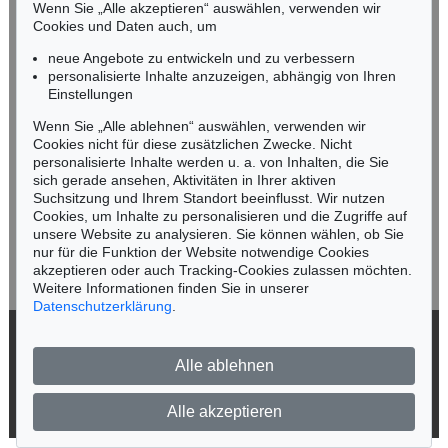
Mobil: +49 (0)171 8618661
Wenn Sie „Alle akzeptieren“ auswählen, verwenden wir
n.kassel@kettererkunst.de
Cookies und Daten auch, um
Auktion 561 - Lot 380
Auktion 534 - Lot 103
CHRISTO
CHRISTO
neue Angebote zu entwickeln und zu verbessern
Wrapped Statues (Sleeping Fawn) Project for the Glyptothek, Munich
, 1999
Wrapped Walk Ways (Project for J. L. Loose Park, Kansas City, Missouri)
, 1978
personalisierte Inhalte anzuzeigen, abhängig von Ihren
Ergebnis:
€ 38.100
Ergebnis:
€ 37.500
Keine Auktion mehr verpassen!
Einstellungen
Wir informieren Sie rechtzeitig.
Wenn Sie „Alle ablehnen“ auswählen, verwenden wir
Cookies nicht für diese zusätzlichen Zwecke. Nicht
personalisierte Inhalte werden u. a. von Inhalten, die Sie
sich gerade ansehen, Aktivitäten in Ihrer aktiven
Suchsitzung und Ihrem Standort beeinflusst. Wir nutzen
Jetzt zum Newsletter anmelden >
Cookies, um Inhalte zu personalisieren und die Zugriffe auf
unsere Website zu analysieren. Sie können wählen, ob Sie
nur für die Funktion der Website notwendige Cookies
akzeptieren oder auch Tracking-Cookies zulassen möchten.
Weitere Informationen finden Sie in unserer
Datenschutzerklärung
.
Auktion 429 - Lot 914
Auktion 503 - Lot 162
CHRISTO
CHRISTO
Corridor Store Front, Project
, 1966
Floating Piers
, 2016
© 2026 Ketterer Kunst GmbH & Co. KG
Ergebnis:
€ 37.500
Ergebnis:
€ 30.000
Alle ablehnen
Datenschutz
Impressum
Barrierefreiheit
Alle akzeptieren