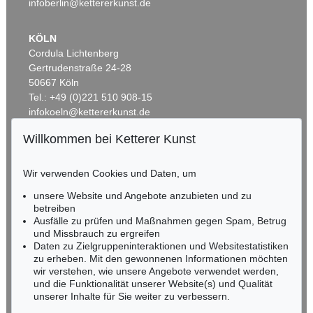
infoberlin@kettererkunst.de
KÖLN
Cordula Lichtenberg
Gertrudenstraße 24-28
50667 Köln
Tel.: +49 (0)221 510 908-15
infokoeln@kettererkunst.de
Willkommen bei Ketterer Kunst
Auktion 407 - Lot 292
Auktion 425 - Lot 822
BADEN-WÜRTTEMBERG
CHRISTO
CHRISTO
HESSEN
The Umbrellas. Project for Japan and Western USA
, 1986
Wrapped Magazin McCall´s
, 1962
Wir verwenden Cookies und Daten, um
RHEINLAND-PFALZ
Ergebnis:
€ 46.360
Ergebnis:
€ 43.750
Miriam Heß
unsere Website und Angebote anzubieten und zu
Tel.: +49 (0)62 21 58 80-038
betreiben
Fax: +49 (0)62 21 58 80-595
Ausfälle zu prüfen und Maßnahmen gegen Spam, Betrug
und Missbrauch zu ergreifen
infoheidelberg@kettererkunst.de
Daten zu Zielgruppeninteraktionen und Websitestatistiken
zu erheben. Mit den gewonnenen Informationen möchten
NORDDEUTSCHLAND
wir verstehen, wie unsere Angebote verwendet werden,
und die Funktionalität unserer Website(s) und Qualität
Nico Kassel, M.A.
unserer Inhalte für Sie weiter zu verbessern.
Tel.: +49 (0)89 55244-164