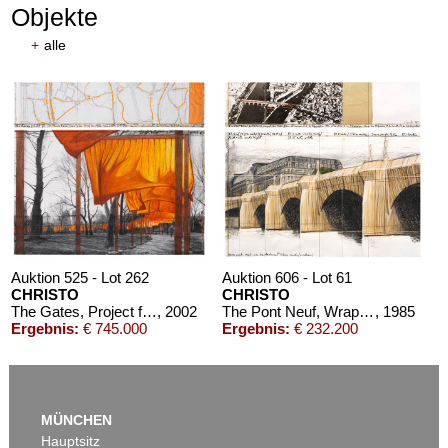
Objekte
+
alle
Auktion 525 - Lot 262
Auktion 606 - Lot 61
CHRISTO
CHRISTO
The Gates, Project for Central Park, NY (2-teilig)
, 2002
The Pont Neuf, Wrapped (Project for Paris) (2-teilig)
, 1985
Ergebnis:
€ 745.000
Ergebnis:
€ 232.200
MÜNCHEN
Hauptsitz