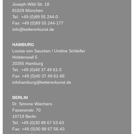
Joseph-Wild-Str. 18
81829 München
Tel.: +49 (0)89 55 244-0
Fax: +49 (0)89 55 244-177
info@kettererkunst.de
Auktion 500 - Lot 203
Auktion 600 - Lot 29
CHRISTO
CHRISTO
Wrapped Reichstag (Project for der Deutsche Reichstag - Berlin), 2-teilig
, 1979
Wrapped Reichstag (Project for Berlin) (2-teilig)
, 1979
HAMBURG
Ergebnis:
€ 156.250
Ergebnis:
€ 141.900
Louisa von Saucken / Undine Schleifer
Holstenwall 5
20355 Hamburg
Tel.: +49 (0)40 37 49 61-0
Fax: +49 (0)40 37 49 61-66
infohamburg@kettererkunst.de
BERLIN
Dr. Simone Wiechers
Fasanenstr. 70
Auktion 496 - Lot 140
10719 Berlin
CHRISTO
Tel.: +49 (0)30 88 67 53-63
Package Teatro Nuovo Spoleto Pianta del Tetto (Project for opening night of the festival of two worlds 27 june 1968)
, 1968
Ergebnis:
€ 62.500
Fax: +49 (0)30 88 67 56-43