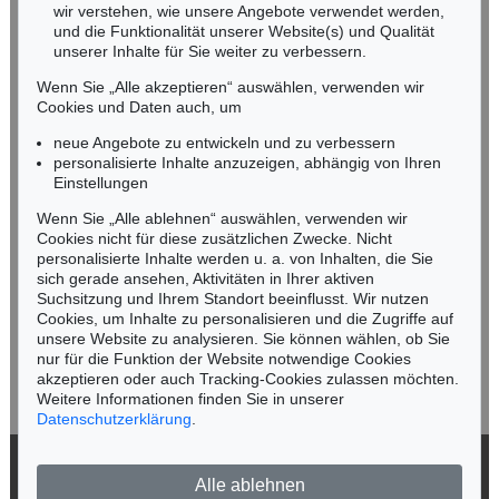
wir verstehen, wie unsere Angebote verwendet werden,
NORDDEUTSCHLAND
und die Funktionalität unserer Website(s) und Qualität
Nico Kassel, M.A.
unserer Inhalte für Sie weiter zu verbessern.
Tel.: +49 (0)89 55244-164
Wenn Sie „Alle akzeptieren“ auswählen, verwenden wir
Mobil: +49 (0)171 8618661
Cookies und Daten auch, um
n.kassel@kettererkunst.de
neue Angebote zu entwickeln und zu verbessern
personalisierte Inhalte anzuzeigen, abhängig von Ihren
Einstellungen
Keine Auktion mehr verpassen!
Wenn Sie „Alle ablehnen“ auswählen, verwenden wir
Wir informieren Sie rechtzeitig.
Cookies nicht für diese zusätzlichen Zwecke. Nicht
personalisierte Inhalte werden u. a. von Inhalten, die Sie
sich gerade ansehen, Aktivitäten in Ihrer aktiven
Suchsitzung und Ihrem Standort beeinflusst. Wir nutzen
Cookies, um Inhalte zu personalisieren und die Zugriffe auf
Jetzt zum Newsletter anmelden >
unsere Website zu analysieren. Sie können wählen, ob Sie
nur für die Funktion der Website notwendige Cookies
akzeptieren oder auch Tracking-Cookies zulassen möchten.
Weitere Informationen finden Sie in unserer
Datenschutzerklärung
.
© 2026 Ketterer Kunst GmbH & Co. KG
Alle ablehnen