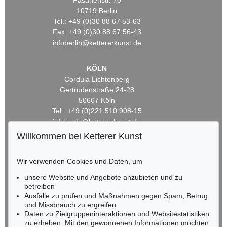
Fasanenstr. 70
10719 Berlin
Tel.: +49 (0)30 88 67 53-63
Fax: +49 (0)30 88 67 56-43
infoberlin@kettererkunst.de
KÖLN
Cordula Lichtenberg
Gertrudenstraße 24-28
50667 Köln
Tel.: +49 (0)221 510 908-15
infokoeln@kettererkunst.de
Willkommen bei Ketterer Kunst
BADEN-WÜRTTEMBERG
HESSEN
Wir verwenden Cookies und Daten, um
RHEINLAND-PFALZ
unsere Website und Angebote anzubieten und zu
Miriam Heß
betreiben
Tel.: +49 (0)62 21 58 80-038
Ausfälle zu prüfen und Maßnahmen gegen Spam, Betrug
Fax: +49 (0)62 21 58 80-595
und Missbrauch zu ergreifen
infoheidelberg@kettererkunst.de
Daten zu Zielgruppeninteraktionen und Websitestatistiken
zu erheben. Mit den gewonnenen Informationen möchten