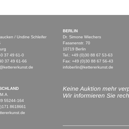
BERLIN
aucken / Undine Schleifer
Dr. Simone Wiechers
5
Fasanenstr. 70
urg
10719 Berlin
)40 37 49 61-0
Tel.: +49 (0)30 88 67 53-63
40 37 49 61-66
Fax: +49 (0)30 88 67 56-43
@kettererkunst.de
infoberlin@kettererkunst.de
Keine Auktion mehr ver
SCHLAND
 M.A.
Wir informieren Sie recht
)89 55244-164
(0)171 8618661
tererkunst.de