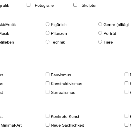
rafik
Fotografie
Skulptur
Akt/Erotik
Figürlich
Genre (alltägl
Musik
Pflanzen
Porträt
Stilleben
Technik
Tiere
us
Fauvismus
us
Konstruktivismus
st
Surrealismus
st
Konkrete Kunst
 Minimal-Art
Neue Sachlichkeit