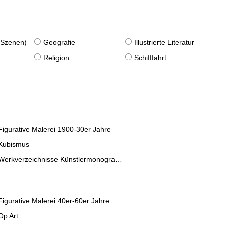
. Szenen)
Geografie
Illustrierte Literatur
Religion
Schifffahrt
Figurative Malerei 1900-30er Jahre
Kubismus
Werkverzeichnisse Künstlermonographien
Figurative Malerei 40er-60er Jahre
Op Art