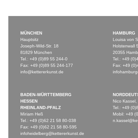
MÜNCHEN
HAMBURG
Hauptsitz
Louisa von S
Joseph-Wild-Str. 18
Holstenwall 
81829 München
20355 Hamb
Tel.: +49 (0)89 55 244-0
Tel.: +49 (0
Fax: +49 (0)89 55 244-177
Fax: +49 (0)
info@kettererkunst.de
infohamburg
BADEN-WÜRTTEMBERG
NORDDEUT
HESSEN
Nico Kassel,
RHEINLAND-PFALZ
Tel.: +49 (0
Miriam Heß
Mobil: +49 
Tel.: +49 (0)62 21 58 80-038
n.kassel@ket
Fax: +49 (0)62 21 58 80-595
infoheidelberg@kettererkunst.de