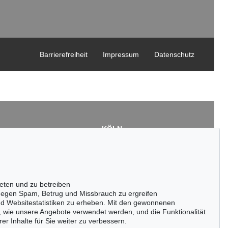
Barrierefreiheit
Impressum
Datenschutz
KÖLN
Cordula Lichtenberg
Gertrudenstraße 24-28
50667 Köln
3
Tel.: +49 (0)221 510 908-15
43
infokoeln@kettererkunst.de
eten und zu betreiben
de
egen Spam, Betrug und Missbrauch zu ergreifen
nd Websitestatistiken zu erheben. Mit den gewonnenen
, wie unsere Angebote verwendet werden, und die Funktionalität
er Inhalte für Sie weiter zu verbessern.