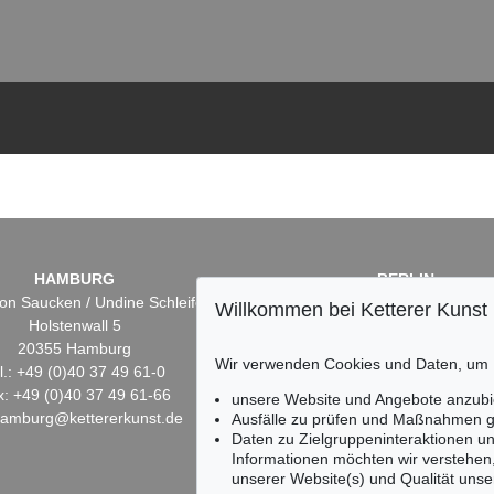
HAMBURG
BERLIN
on Saucken / Undine Schleifer
Dr. Simone Wiechers
Willkommen bei Ketterer Kunst
Holstenwall 5
Fasanenstr. 70
20355 Hamburg
10719 Berlin
Wir verwenden Cookies und Daten, um
l.: +49 (0)40 37 49 61-0
Tel.: +49 (0)30 88 67 53-6
x: +49 (0)40 37 49 61-66
Fax: +49 (0)30 88 67 56-
unsere Website und Angebote anzubi
hamburg@kettererkunst.de
infoberlin@kettererkunst.
Ausfälle zu prüfen und Maßnahmen g
Daten zu Zielgruppeninteraktionen u
Informationen möchten wir verstehen
unserer Website(s) und Qualität unser