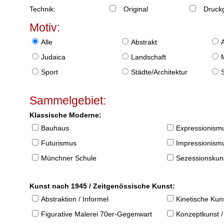
Technik:
Original
Druckg
Motiv:
Alle
Abstrakt
Judaica
Landschaft
Sport
Städte/Architektur
Sammelgebiet:
Klassische Moderne:
Bauhaus
Expressionism
Futurismus
Impressionism
Münchner Schule
Sezessionskun
Kunst nach 1945 / Zeitgenössische Kunst:
Abstraktion / Informel
Kinetische Kun
Figurative Malerei 70er-Gegenwart
Konzeptkunst /