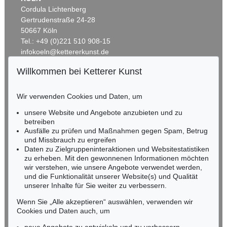
Cordula Lichtenberg
Gertrudenstraße 24-28
50667 Köln
Tel.: +49 (0)221 510 908-15
infokoeln@kettererkunst.de
Willkommen bei Ketterer Kunst
Auktion 499 - Lot 75
Auktion 282 - Lot 892
BADEN-WÜRTTEMBERG
GUSTAV KLIMT
GUSTAV KLIMT
HESSEN
Das Werk
, 1914
Sitzender Halbakt von vorn, um 1910
Wir verwenden Cookies und Daten, um
Ergebnis:
€ 65.000
Ergebnis:
€ 59.800
RHEINLAND-PFALZ
Miriam Heß
unsere Website und Angebote anzubieten und zu
Tel.: +49 (0)62 21 58 80-038
betreiben
Fax: +49 (0)62 21 58 80-595
Ausfälle zu prüfen und Maßnahmen gegen Spam, Betrug
und Missbrauch zu ergreifen
infoheidelberg@kettererkunst.de
Daten zu Zielgruppeninteraktionen und Websitestatistiken
zu erheben. Mit den gewonnenen Informationen möchten
NORDDEUTSCHLAND
wir verstehen, wie unsere Angebote verwendet werden,
und die Funktionalität unserer Website(s) und Qualität
Nico Kassel, M.A.
unserer Inhalte für Sie weiter zu verbessern.
Tel.: +49 (0)89 55244-164
Mobil: +49 (0)171 8618661
Wenn Sie „Alle akzeptieren“ auswählen, verwenden wir
n.kassel@kettererkunst.de
Cookies und Daten auch, um
Auktion 522 - Lot 404
Auktion 392 - Lot 16
GUSTAV KLIMT
GUSTAV KLIMT