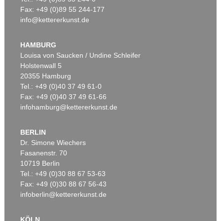
Fax: +49 (0)89 55 244-177
info@kettererkunst.de
Auktion 392 - Lot 23
Auktion 563 - Lot 210
GUSTAV KLIMT
GUSTAV KLIMT
Brustbild eines Mädchens im Profil nach rechts - Kniestück im Profil nach rechts
, 1916
Mit gesenktem Blick
, 1916
HAMBURG
Ergebnis:
€ 79.300
Ergebnis:
€ 76.200
Louisa von Saucken / Undine Schleifer
Holstenwall 5
20355 Hamburg
Tel.: +49 (0)40 37 49 61-0
Fax: +49 (0)40 37 49 61-66
infohamburg@kettererkunst.de
BERLIN
Dr. Simone Wiechers
Fasanenstr. 70
Auktion 542 - Lot 51.10
Auktion 456 - Lot 54
10719 Berlin
GUSTAV KLIMT
GUSTAV KLIMT
Das Werk
, 1918
Das Werk Gustav Klimts. 5 Lieferungen
, 1908
Tel.: +49 (0)30 88 67 53-63
Ergebnis:
€ 72.500
Ergebnis:
€ 66.420
Fax: +49 (0)30 88 67 56-43
infoberlin@kettererkunst.de
KÖLN