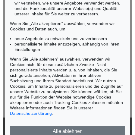
wir verstehen, wie unsere Angebote verwendet werden,
NORDDEUTSCHLAND
und die Funktionalität unserer Website(s) und Qualität
Nico Kassel, M.A.
unserer Inhalte für Sie weiter zu verbessern.
Tel.: +49 (0)89 55244-164
Wenn Sie „Alle akzeptieren“ auswählen, verwenden wir
Mobil: +49 (0)171 8618661
Cookies und Daten auch, um
n.kassel@kettererkunst.de
neue Angebote zu entwickeln und zu verbessern
personalisierte Inhalte anzuzeigen, abhängig von Ihren
Einstellungen
Keine Auktion mehr verpassen!
Wenn Sie „Alle ablehnen“ auswählen, verwenden wir
Wir informieren Sie rechtzeitig.
Cookies nicht für diese zusätzlichen Zwecke. Nicht
personalisierte Inhalte werden u. a. von Inhalten, die Sie
sich gerade ansehen, Aktivitäten in Ihrer aktiven
Suchsitzung und Ihrem Standort beeinflusst. Wir nutzen
Cookies, um Inhalte zu personalisieren und die Zugriffe auf
Jetzt zum Newsletter anmelden >
unsere Website zu analysieren. Sie können wählen, ob Sie
nur für die Funktion der Website notwendige Cookies
akzeptieren oder auch Tracking-Cookies zulassen möchten.
Weitere Informationen finden Sie in unserer
Datenschutzerklärung
.
© 2026 Ketterer Kunst GmbH & Co. KG
Alle ablehnen