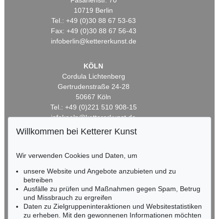
Fasanenstr. 70
10719 Berlin
Tel.: +49 (0)30 88 67 53-63
Fax: +49 (0)30 88 67 56-43
infoberlin@kettererkunst.de
KÖLN
Cordula Lichtenberg
Gertrudenstraße 24-28
50667 Köln
Tel.: +49 (0)221 510 908-15
infokoeln@kettererkunst.de
Willkommen bei Ketterer Kunst
BADEN-WÜRTTEMBERG
HESSEN
Wir verwenden Cookies und Daten, um
RHEINLAND-PFALZ
unsere Website und Angebote anzubieten und zu
Miriam Heß
betreiben
Tel.: +49 (0)62 21 58 80-038
Ausfälle zu prüfen und Maßnahmen gegen Spam, Betrug
Fax: +49 (0)62 21 58 80-595
und Missbrauch zu ergreifen
infoheidelberg@kettererkunst.de
Daten zu Zielgruppeninteraktionen und Websitestatistiken
zu erheben. Mit den gewonnenen Informationen möchten