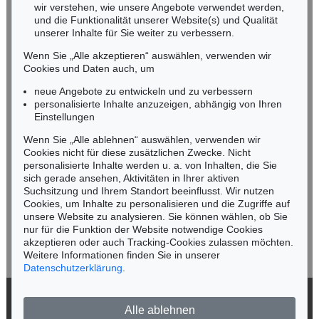
wir verstehen, wie unsere Angebote verwendet werden,
NORDDEUTSCHLAND
und die Funktionalität unserer Website(s) und Qualität
Nico Kassel, M.A.
unserer Inhalte für Sie weiter zu verbessern.
Tel.: +49 (0)89 55244-164
Wenn Sie „Alle akzeptieren“ auswählen, verwenden wir
Mobil: +49 (0)171 8618661
Cookies und Daten auch, um
n.kassel@kettererkunst.de
neue Angebote zu entwickeln und zu verbessern
personalisierte Inhalte anzuzeigen, abhängig von Ihren
Einstellungen
Keine Auktion mehr verpassen!
Wenn Sie „Alle ablehnen“ auswählen, verwenden wir
Wir informieren Sie rechtzeitig.
Cookies nicht für diese zusätzlichen Zwecke. Nicht
personalisierte Inhalte werden u. a. von Inhalten, die Sie
sich gerade ansehen, Aktivitäten in Ihrer aktiven
Suchsitzung und Ihrem Standort beeinflusst. Wir nutzen
Cookies, um Inhalte zu personalisieren und die Zugriffe auf
Jetzt zum Newsletter anmelden >
unsere Website zu analysieren. Sie können wählen, ob Sie
nur für die Funktion der Website notwendige Cookies
akzeptieren oder auch Tracking-Cookies zulassen möchten.
Weitere Informationen finden Sie in unserer
Datenschutzerklärung
.
© 2026 Ketterer Kunst GmbH & Co. KG
Alle ablehnen