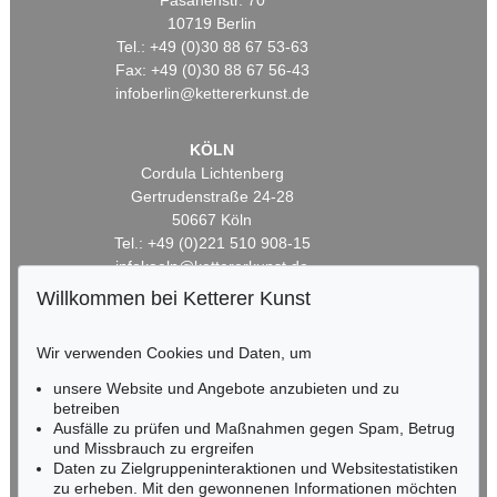
Fasanenstr. 70
10719 Berlin
Tel.: +49 (0)30 88 67 53-63
Fax: +49 (0)30 88 67 56-43
infoberlin@kettererkunst.de
KÖLN
Cordula Lichtenberg
Gertrudenstraße 24-28
50667 Köln
Tel.: +49 (0)221 510 908-15
infokoeln@kettererkunst.de
Willkommen bei Ketterer Kunst
BADEN-WÜRTTEMBERG
HESSEN
Wir verwenden Cookies und Daten, um
RHEINLAND-PFALZ
unsere Website und Angebote anzubieten und zu
Miriam Heß
betreiben
Tel.: +49 (0)62 21 58 80-038
Ausfälle zu prüfen und Maßnahmen gegen Spam, Betrug
Fax: +49 (0)62 21 58 80-595
und Missbrauch zu ergreifen
infoheidelberg@kettererkunst.de
Daten zu Zielgruppeninteraktionen und Websitestatistiken
zu erheben. Mit den gewonnenen Informationen möchten