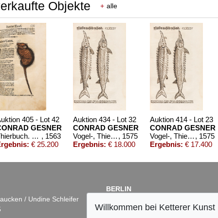
erkaufte Objekte
+
alle
uktion 405 - Lot 42
Auktion 434 - Lot 32
Auktion 414 - Lot 23
CONRAD GESNER
CONRAD GESNER
CONRAD GESNER
Thierbuch. 3 Teile in 1 Bd. 1563.
, 1563
Vogel-, Thier-, Fisch- und Schlangenbuch
, 1575
Vogel-, Thier-, Fisch- und Schlangenbuch, 1575-89.
, 1575
rgebnis:
€ 25.200
Ergebnis:
€ 18.000
Ergebnis:
€ 17.400
BERLIN
aucken / Undine Schleifer
Dr. Simone Wiechers
Willkommen bei Ketterer Kunst
5
Fasanenstr. 70