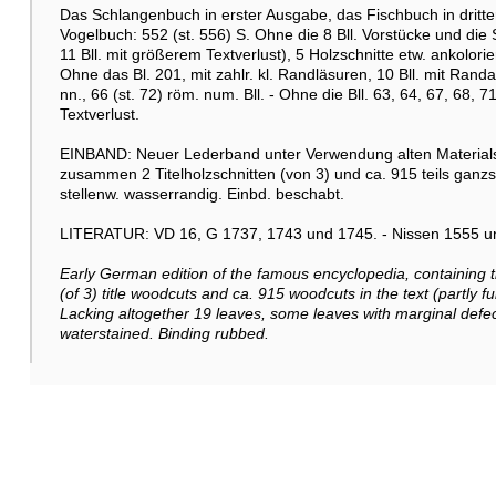
Das Schlangenbuch in erster Ausgabe, das Fischbuch in dritter
Vogelbuch: 552 (st. 556) S. Ohne die 8 Bll. Vorstücke und die 
11 Bll. mit größerem Textverlust), 5 Holzschnitte etw. ankolorier
Ohne das Bl. 201, mit zahlr. kl. Randläsuren, 10 Bll. mit Ran
nn., 66 (st. 72) röm. num. Bll. - Ohne die Bll. 63, 64, 67, 68,
Textverlust.
EINBAND: Neuer Lederband unter Verwendung alten Materials.
zusammen 2 Titelholzschnitten (von 3) und ca. 915 teils ganz
stellenw. wasserrandig. Einbd. beschabt.
LITERATUR: VD 16, G 1737, 1743 und 1745. - Nissen 1555 un
Early German edition of the famous encyclopedia, containing 
(of 3) title woodcuts and ca. 915 woodcuts in the text (partly ful
Lacking altogether 19 leaves, some leaves with marginal defects
waterstained. Binding rubbed.