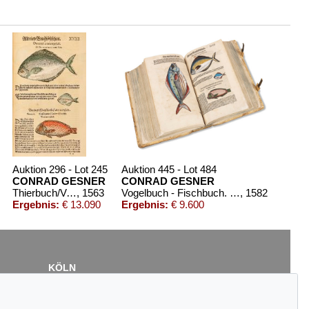
Auktion 296 - Lot 245
Auktion 445 - Lot 484
CONRAD GESNER
CONRAD GESNER
Thierbuch/Vogelbuch/Fischbuch
, 1563
Vogelbuch - Fischbuch. 2 in 1 Bd.
, 1582
Ergebnis:
€ 13.090
Ergebnis:
€ 9.600
KÖLN
Cordula Lichtenberg
Gertrudenstraße 24-28