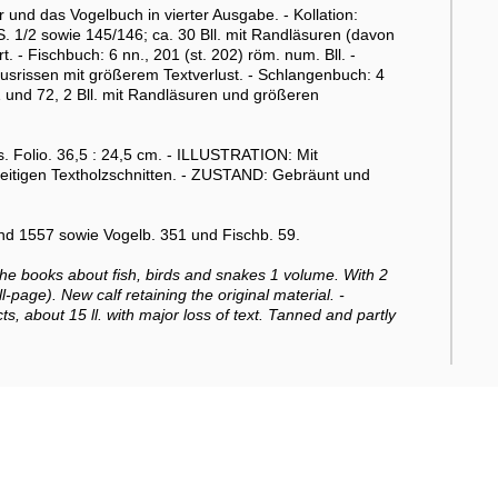
 und das Vogelbuch in vierter Ausgabe. - Kollation:
S. 1/2 sowie 145/146; ca. 30 Bll. mit Randläsuren (davon
t. - Fischbuch: 6 nn., 201 (st. 202) röm. num. Bll. -
dausrissen mit größerem Textverlust. - Schlangenbuch: 4
 71 und 72, 2 Bll. mit Randläsuren und größeren
 Folio. 36,5 : 24,5 cm. - ILLUSTRATION: Mit
seitigen Textholzschnitten. - ZUSTAND: Gebräunt und
d 1557 sowie Vogelb. 351 und Fischb. 59.
the books about fish, birds and snakes 1 volume. With 2
l-page). New calf retaining the original material. -
, about 15 ll. with major loss of text. Tanned and partly