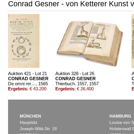
Conrad Gesner - von Ketterer Kunst v
Auktion 421 - Lot 21
Auktion 328 - Lot 26
A
CONRAD GESNER
CONRAD GESNER
De omni rerum fossilium genere. 1565.
, 1565
Thierbuch. 1557
, 1557
Ergebnis:
€ 43.200
Ergebnis:
€ 26.400
E
MÜNCHEN
HAMBURG
Hauptsitz
Louisa von S
Joseph-Wild-Str. 18
Holstenwall 