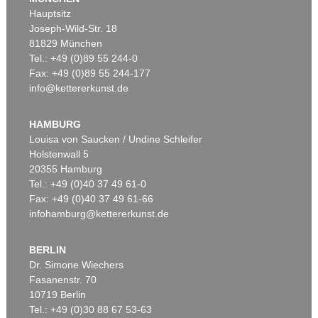
Hauptsitz
Joseph-Wild-Str. 18
81829 München
Tel.: +49 (0)89 55 244-0
Fax: +49 (0)89 55 244-177
info@kettererkunst.de
Auktion 530 - Lot 87
PIERRE SOULAGES
Peinture 54 x 73 cm, 26 septembre 1981
, 1981
HAMBURG
Ergebnis:
€ 685.000
Louisa von Saucken / Undine Schleifer
Holstenwall 5
20355 Hamburg
Tel.: +49 (0)40 37 49 61-0
Fax: +49 (0)40 37 49 61-66
infohamburg@kettererkunst.de
BERLIN
Dr. Simone Wiechers
Fasanenstr. 70
Auktion 393 - Lot 219
Auktion 530 - Lot 99
10719 Berlin
P. SOULAGES
PIERRE SOULAGES
Peinture 81 x 60 cm, 2 mai 1957
, 1957
Peinture 45 x 57 cm, 7 janvier 2000
, 2000
Tel.: +49 (0)30 88 67 53-63