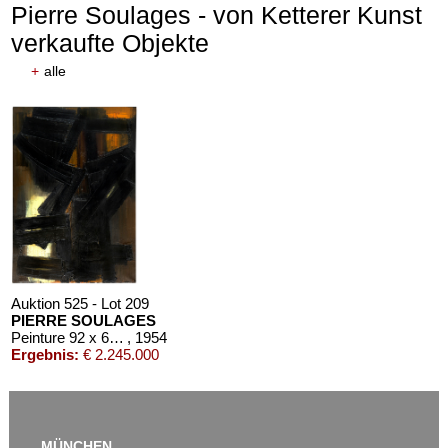
Pierre Soulages - von Ketterer Kunst
verkaufte Objekte
+
alle
Auktion 611 - Lot 125001019
EMIL SCHUMACHER
Bleibild B-3/1970
, 1970
Schätzpreis:
€ 60.000
Auktion 525 - Lot 209
PIERRE SOULAGES
Peinture 92 x 65 cm, 3 août 1954
, 1954
Ergebnis:
€ 2.245.000
MÜNCHEN