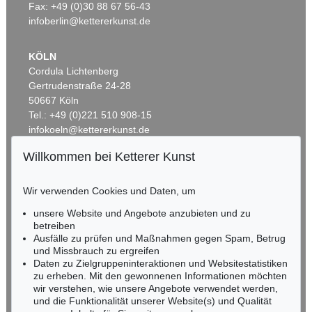
Ergebnis:
€ 488.000
Ergebnis:
€ 475.000
Fax: +49 (0)30 88 67 56-43
infoberlin@kettererkunst.de
KÖLN
Cordula Lichtenberg
Gertrudenstraße 24-28
50667 Köln
Tel.: +49 (0)221 510 908-15
infokoeln@kettererkunst.de
Willkommen bei Ketterer Kunst
Auktion 550 - Lot 66
Auktion 461 - Lot 802
BADEN-WÜRTTEMBERG
P. SOULAGES
P. SOULAGES
HESSEN
Brou de noix et encre sur papier 66 x 46,5 cm, 1956
, 1956
Peinture 33 x 22, 1957
, 1957
Wir verwenden Cookies und Daten, um
Ergebnis:
€ 381.000
Ergebnis:
€ 375.000
RHEINLAND-PFALZ
Miriam Heß
unsere Website und Angebote anzubieten und zu
Tel.: +49 (0)62 21 58 80-038
betreiben
Fax: +49 (0)62 21 58 80-595
Ausfälle zu prüfen und Maßnahmen gegen Spam, Betrug
und Missbrauch zu ergreifen
infoheidelberg@kettererkunst.de
Daten zu Zielgruppeninteraktionen und Websitestatistiken
zu erheben. Mit den gewonnenen Informationen möchten
NORDDEUTSCHLAND
wir verstehen, wie unsere Angebote verwendet werden,
und die Funktionalität unserer Website(s) und Qualität
Nico Kassel, M.A.