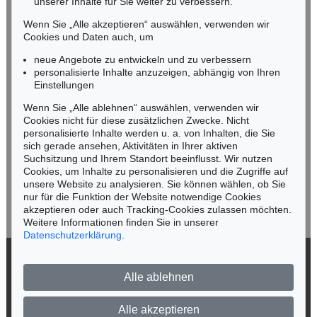
unserer Inhalte für Sie weiter zu verbessern.
Tel.: +49 (0)89 55244-164
Mobil: +49 (0)171 8618661
Wenn Sie „Alle akzeptieren“ auswählen, verwenden wir
n.kassel@kettererkunst.de
Cookies und Daten auch, um
Auktion 316 - Lot 397
Auktion 606 - Lot 52
P. SOULAGES
P. SOULAGES
neue Angebote zu entwickeln und zu verbessern
Peinture 102 x 81 cm, 4. Mai 1981
, 1981
Brou de noix sur papier
, 2004
personalisierte Inhalte anzuzeigen, abhängig von Ihren
Ergebnis:
€ 247.800
Ergebnis:
€ 193.500
Keine Auktion mehr verpassen!
Einstellungen
Wir informieren Sie rechtzeitig.
Wenn Sie „Alle ablehnen“ auswählen, verwenden wir
Cookies nicht für diese zusätzlichen Zwecke. Nicht
personalisierte Inhalte werden u. a. von Inhalten, die Sie
sich gerade ansehen, Aktivitäten in Ihrer aktiven
Suchsitzung und Ihrem Standort beeinflusst. Wir nutzen
Jetzt zum Newsletter anmelden >
Cookies, um Inhalte zu personalisieren und die Zugriffe auf
unsere Website zu analysieren. Sie können wählen, ob Sie
nur für die Funktion der Website notwendige Cookies
akzeptieren oder auch Tracking-Cookies zulassen möchten.
Weitere Informationen finden Sie in unserer
Auktion 330 - Lot 453
Auktion 306 - Lot 348
Datenschutzerklärung
.
P. SOULAGES
P. SOULAGES
Peinture 127 cm x 99 cm, 23 septembre 1977
, 1977
Bronze I
, 1975
© 2026 Ketterer Kunst GmbH & Co. KG
Ergebnis:
€ 180.000
Ergebnis:
€ 163.800
Alle ablehnen
Datenschutz
Impressum
Barrierefreiheit
Alle akzeptieren