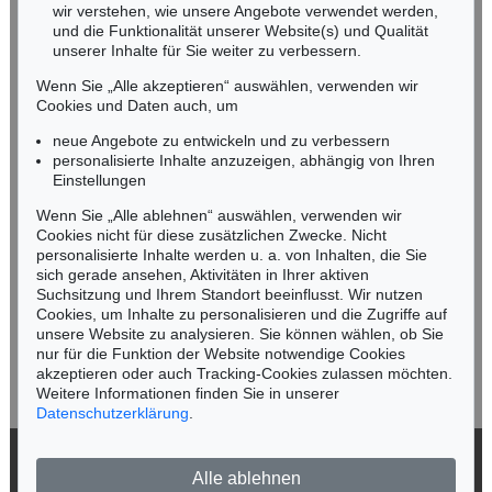
wir verstehen, wie unsere Angebote verwendet werden,
NORDDEUTSCHLAND
und die Funktionalität unserer Website(s) und Qualität
Nico Kassel, M.A.
unserer Inhalte für Sie weiter zu verbessern.
Tel.: +49 (0)89 55244-164
Wenn Sie „Alle akzeptieren“ auswählen, verwenden wir
Mobil: +49 (0)171 8618661
Cookies und Daten auch, um
n.kassel@kettererkunst.de
neue Angebote zu entwickeln und zu verbessern
personalisierte Inhalte anzuzeigen, abhängig von Ihren
Einstellungen
Keine Auktion mehr verpassen!
Wenn Sie „Alle ablehnen“ auswählen, verwenden wir
Wir informieren Sie rechtzeitig.
Cookies nicht für diese zusätzlichen Zwecke. Nicht
personalisierte Inhalte werden u. a. von Inhalten, die Sie
sich gerade ansehen, Aktivitäten in Ihrer aktiven
Suchsitzung und Ihrem Standort beeinflusst. Wir nutzen
Cookies, um Inhalte zu personalisieren und die Zugriffe auf
Jetzt zum Newsletter anmelden >
unsere Website zu analysieren. Sie können wählen, ob Sie
nur für die Funktion der Website notwendige Cookies
akzeptieren oder auch Tracking-Cookies zulassen möchten.
Weitere Informationen finden Sie in unserer
Datenschutzerklärung
.
© 2026 Ketterer Kunst GmbH & Co. KG
Alle ablehnen