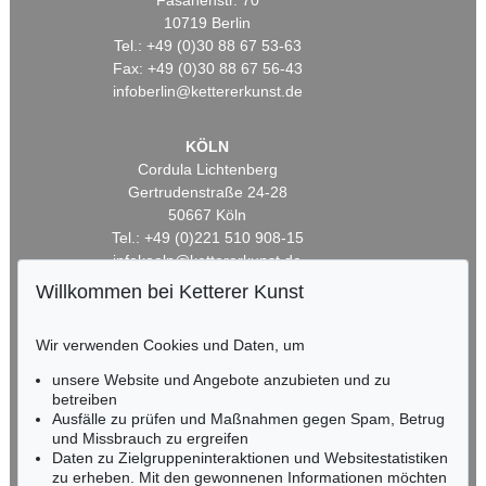
Fasanenstr. 70
10719 Berlin
Tel.: +49 (0)30 88 67 53-63
Fax: +49 (0)30 88 67 56-43
infoberlin@kettererkunst.de
KÖLN
Cordula Lichtenberg
Gertrudenstraße 24-28
50667 Köln
Tel.: +49 (0)221 510 908-15
infokoeln@kettererkunst.de
Willkommen bei Ketterer Kunst
BADEN-WÜRTTEMBERG
HESSEN
Wir verwenden Cookies und Daten, um
RHEINLAND-PFALZ
unsere Website und Angebote anzubieten und zu
Miriam Heß
betreiben
Tel.: +49 (0)62 21 58 80-038
Ausfälle zu prüfen und Maßnahmen gegen Spam, Betrug
Fax: +49 (0)62 21 58 80-595
und Missbrauch zu ergreifen
infoheidelberg@kettererkunst.de
Daten zu Zielgruppeninteraktionen und Websitestatistiken
zu erheben. Mit den gewonnenen Informationen möchten