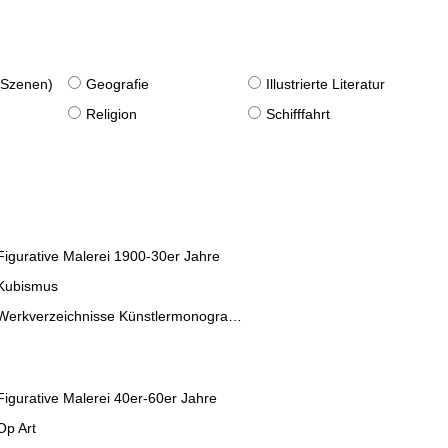
. Szenen)
Geografie
Illustrierte Literatur
Religion
Schifffahrt
Figurative Malerei 1900-30er Jahre
Kubismus
Werkverzeichnisse Künstlermonographien
Figurative Malerei 40er-60er Jahre
Op Art