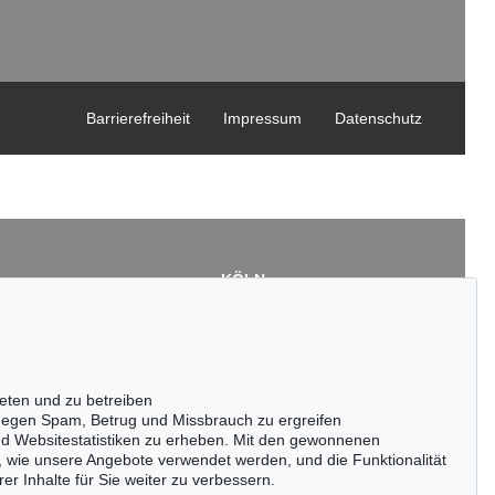
Barrierefreiheit
Impressum
Datenschutz
KÖLN
Cordula Lichtenberg
Gertrudenstraße 24-28
50667 Köln
3
Tel.: +49 (0)221 510 908-15
43
infokoeln@kettererkunst.de
eten und zu betreiben
de
egen Spam, Betrug und Missbrauch zu ergreifen
nd Websitestatistiken zu erheben. Mit den gewonnenen
, wie unsere Angebote verwendet werden, und die Funktionalität
er Inhalte für Sie weiter zu verbessern.