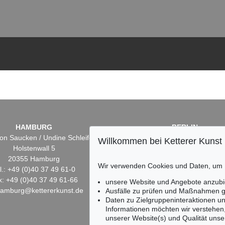
HAMBURG
BERLIN
on Saucken / Undine Schleifer
Dr. Simone Wiechers
Willkommen bei Ketterer Kunst
Holstenwall 5
Fasanenstr. 70
20355 Hamburg
10719 Berlin
Wir verwenden Cookies und Daten, um
l.: +49 (0)40 37 49 61-0
Tel.: +49 (0)30 88 67 53-6
x: +49 (0)40 37 49 61-66
Fax: +49 (0)30 88 67 56-
unsere Website und Angebote anzubi
hamburg@kettererkunst.de
infoberlin@kettererkunst.
Ausfälle zu prüfen und Maßnahmen g
Daten zu Zielgruppeninteraktionen u
Informationen möchten wir verstehen
unserer Website(s) und Qualität unser