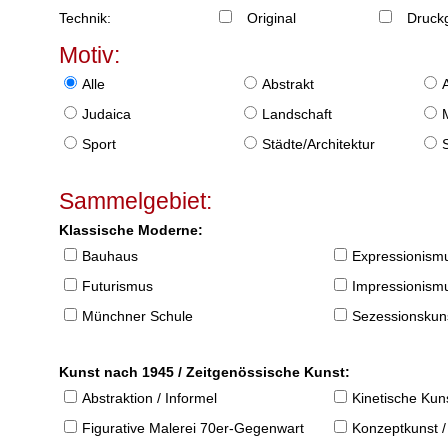
Technik:
Original
Druckg
Motiv:
Alle
Abstrakt
Judaica
Landschaft
Sport
Städte/Architektur
Sammelgebiet:
Klassische Moderne:
Bauhaus
Expressionism
Futurismus
Impressionism
Münchner Schule
Sezessionskun
Kunst nach 1945 / Zeitgenössische Kunst:
Abstraktion / Informel
Kinetische Kun
Figurative Malerei 70er-Gegenwart
Konzeptkunst /