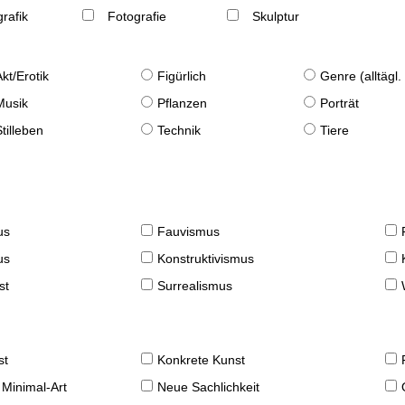
rafik
Fotografie
Skulptur
Akt/Erotik
Figürlich
Genre (alltägl
Musik
Pflanzen
Porträt
Stilleben
Technik
Tiere
us
Fauvismus
us
Konstruktivismus
st
Surrealismus
st
Konkrete Kunst
 Minimal-Art
Neue Sachlichkeit