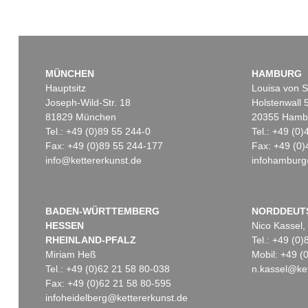
MÜNCHEN
HAMBURG
Hauptsitz
Louisa von S
Joseph-Wild-Str. 18
Holstenwall 
81829 München
20355 Hamb
Tel.: +49 (0)89 55 244-0
Tel.: +49 (0
Fax: +49 (0)89 55 244-177
Fax: +49 (0)
info@kettererkunst.de
infohamburg
BADEN-WÜRTTEMBERG
NORDDEUT
HESSEN
Nico Kassel,
RHEINLAND-PFALZ
Tel.: +49 (0
Miriam Heß
Mobil: +49 
Tel.: +49 (0)62 21 58 80-038
n.kassel@ket
Fax: +49 (0)62 21 58 80-595
infoheidelberg@kettererkunst.de