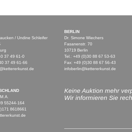
BERLIN
aucken / Undine Schleifer
Dr. Simone Wiechers
5
Fasanenstr. 70
urg
10719 Berlin
)40 37 49 61-0
Tel.: +49 (0)30 88 67 53-63
40 37 49 61-66
Fax: +49 (0)30 88 67 56-43
@kettererkunst.de
infoberlin@kettererkunst.de
Keine Auktion mehr ver
SCHLAND
 M.A.
Wir informieren Sie recht
)89 55244-164
(0)171 8618661
tererkunst.de