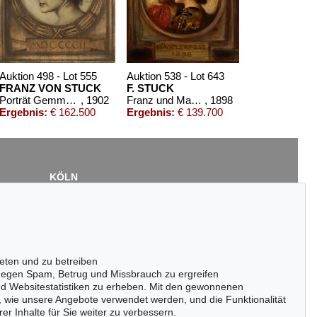
Auktion 498 - Lot 555
Auktion 538 - Lot 643
FRANZ VON STUCK
F. STUCK
Porträt Gemma Bierbaum
, 1902
Franz und Mary Stuck – Künstlerfest
, 1898
Ergebnis:
€ 162.500
Ergebnis:
€ 139.700
KÖLN
Cordula Lichtenberg
Gertrudenstraße 24-28
50667 Köln
Tel.: +49 (0)221 510 908-15
infokoeln@kettererkunst.de
eten und zu betreiben
Auktion 427 - Lot 181
egen Spam, Betrug und Missbrauch zu ergreifen
K
FRANZ VON STUCK
nd Websitestatistiken zu erheben. Mit den gewonnenen
896
Neckerei
, 1889
, wie unsere Angebote verwendet werden, und die Funktionalität
Ergebnis:
€ 118.750
er Inhalte für Sie weiter zu verbessern.