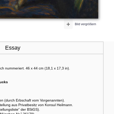
+
Bild vergrößern
Essay
ich nummeriert. 46 x 44 cm (18,1 x 17,3 in).
tucks
n (durch Erbschaft vom Vorgenannten).
llung aus Privatbesitz von Konsul Heilmann.
ellungsliste“ der BStGS).
 „München-Nr." 26179).