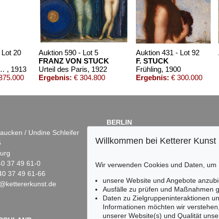
 Lot 20
Auktion 590 - Lot 5
Auktion 431 - Lot 92
FRANZ VON STUCK
F. STUCK
na im Bade
, 1913
Urteil des Paris
, 1922
Frühling
, 1900
375.000
Ergebnis:
€ 304.800
Ergebnis:
€ 300.000
BERLIN
aucken / Undine Schleifer
Dr. Simone Wiechers
Willkommen bei Ketterer Kunst
5
Fasanenstr. 70
urg
10719 Berlin
)40 37 49 61-0
Tel.: +49 (0)30 88 67 53-63
Wir verwenden Cookies und Daten, um
40 37 49 61-66
Fax: +49 (0)30 88 67 56-43
unsere Website und Angebote anzubi
@kettererkunst.de
infoberlin@kettererkunst.de
6 - Lot 19
Auktion 555 - Lot 356
Auktion 546 - Lot 355
Ausfälle zu prüfen und Maßnahmen g
FRANZ VON STUCK
FRANZ VON STUC
Daten zu Zielgruppeninteraktionen u
del
, 1899
Der Engel des Gerichts
, 1922
Susanna im Bade
, 1
Informationen möchten wir verstehen
€ 131.250
Ergebnis:
€ 127.000
Ergebnis:
€ 127.000
unserer Website(s) und Qualität unser