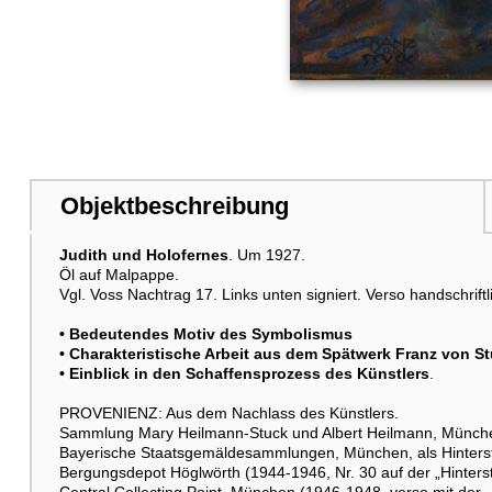
Objektbeschreibung
Judith und Holofernes
. Um 1927.
Öl auf Malpappe.
Vgl. Voss Nachtrag 17. Links unten signiert. Verso handschriftl
• Bedeutendes Motiv des Symbolismus
• Charakteristische Arbeit aus dem Spätwerk Franz von S
• Einblick in den Schaffensprozess des Künstlers
.
PROVENIENZ: Aus dem Nachlass des Künstlers.
Sammlung Mary Heilmann-Stuck und Albert Heilmann, Münche
Bayerische Staatsgemäldesammlungen, München, als Hinterste
Bergungsdepot Höglwörth (1944-1946, Nr. 30 auf der „Hinterst
Central Collecting Point, München (1946-1948, verso mit der