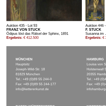
Auktion 435 - Lot 93
Auktion 446 -
FRANZ VON STUCK
F. STUCK
Ödipus löst das Rätsel der Sphinx
, 1891
Susan
Ergebnis:
€ 412.500
Ergebnis:
€ 
MÜNCHEN
HAMBURG
Hauptsitz
Louisa von S
Joseph-Wild-Str. 18
Holstenwall 
81829 München
20355 Hamb
Tel.: +49 (0)89 55 244-0
Tel.: +49 (0
Fax: +49 (0)89 55 244-177
Fax: +49 (0)
info@kettererkunst.de
infohamburg
Auktion 523 - Lot 361
Auktion 44
FRANZ VON STUCK
F. STUCK
Meerweibchen
, 1891
Aschenbrö
Ergebnis:
€ 137.500
Ergebnis: