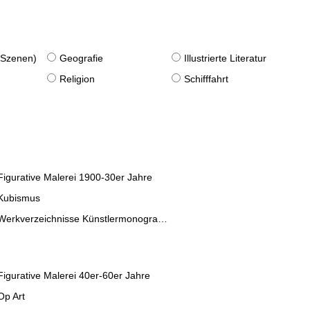
. Szenen)
Geografie
Illustrierte Literatur
Religion
Schifffahrt
Figurative Malerei 1900-30er Jahre
Kubismus
Werkverzeichnisse Künstlermonographien
Figurative Malerei 40er-60er Jahre
Op Art