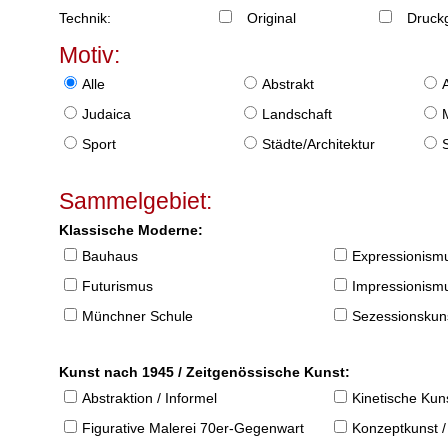
Technik:
Original
Druckg
Motiv:
Alle
Abstrakt
Judaica
Landschaft
Sport
Städte/Architektur
Sammelgebiet:
Klassische Moderne:
Bauhaus
Expressionism
Futurismus
Impressionism
Münchner Schule
Sezessionskun
Kunst nach 1945 / Zeitgenössische Kunst:
Abstraktion / Informel
Kinetische Kun
Figurative Malerei 70er-Gegenwart
Konzeptkunst /