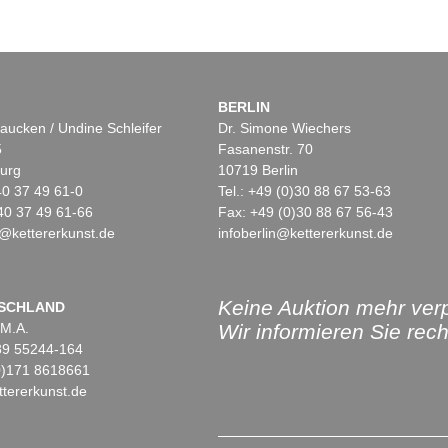
BERLIN
aucken / Undine Schleifer
Dr. Simone Wiechers
5
Fasanenstr. 70
urg
10719 Berlin
)40 37 49 61-0
Tel.: +49 (0)30 88 67 53-63
40 37 49 61-66
Fax: +49 (0)30 88 67 56-43
@kettererkunst.de
infoberlin@kettererkunst.de
Keine Auktion mehr ver
SCHLAND
 M.A.
Wir informieren Sie recht
)89 55244-164
(0)171 8618661
tererkunst.de