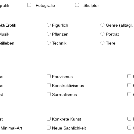
rafik
Fotografie
Skulptur
Akt/Erotik
Figürlich
Genre (alltägl
Musik
Pflanzen
Porträt
Stilleben
Technik
Tiere
us
Fauvismus
us
Konstruktivismus
st
Surrealismus
st
Konkrete Kunst
 Minimal-Art
Neue Sachlichkeit