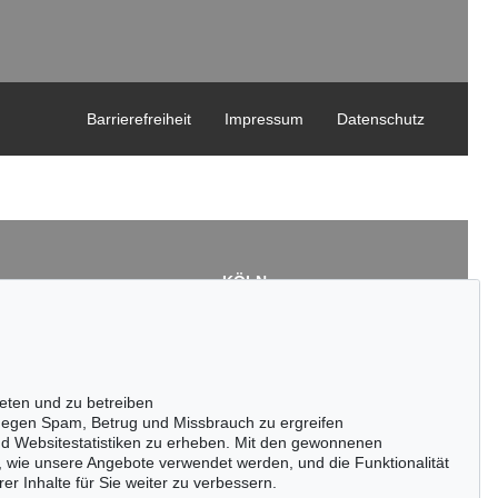
Barrierefreiheit
Impressum
Datenschutz
KÖLN
Cordula Lichtenberg
Gertrudenstraße 24-28
50667 Köln
3
Tel.: +49 (0)221 510 908-15
43
infokoeln@kettererkunst.de
eten und zu betreiben
de
egen Spam, Betrug und Missbrauch zu ergreifen
nd Websitestatistiken zu erheben. Mit den gewonnenen
, wie unsere Angebote verwendet werden, und die Funktionalität
er Inhalte für Sie weiter zu verbessern.