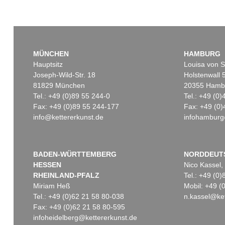
MÜNCHEN
HAMBURG
Hauptsitz
Louisa von S
Joseph-Wild-Str. 18
Holstenwall 
81829 München
20355 Hamb
Tel.: +49 (0)89 55 244-0
Tel.: +49 (0
Fax: +49 (0)89 55 244-177
Fax: +49 (0)
info@kettererkunst.de
infohamburg
BADEN-WÜRTTEMBERG
NORDDEUT
HESSEN
Nico Kassel,
RHEINLAND-PFALZ
Tel.: +49 (0
Miriam Heß
Mobil: +49 
Tel.: +49 (0)62 21 58 80-038
n.kassel@ket
Fax: +49 (0)62 21 58 80-595
infoheidelberg@kettererkunst.de