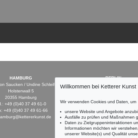
HAMBURG
BERLIN
on Saucken / Undine Schleifer
Dr. Simone Wiechers
Willkommen bei Ketterer Kunst
Holstenwall 5
Fasanenstr. 70
20355 Hamburg
10719 Berlin
Wir verwenden Cookies und Daten, um
l.: +49 (0)40 37 49 61-0
Tel.: +49 (0)30 88 67 53-6
x: +49 (0)40 37 49 61-66
Fax: +49 (0)30 88 67 56-
unsere Website und Angebote anzubi
hamburg@kettererkunst.de
infoberlin@kettererkunst.
Ausfälle zu prüfen und Maßnahmen g
Daten zu Zielgruppeninteraktionen u
Informationen möchten wir verstehen
unserer Website(s) und Qualität unser