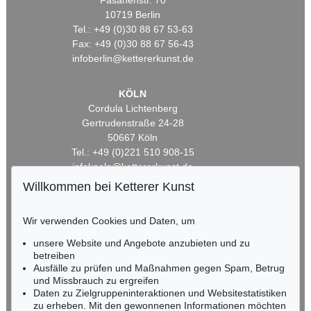
Fasanenstr. 70
10719 Berlin
Tel.: +49 (0)30 88 67 53-63
Fax: +49 (0)30 88 67 56-43
infoberlin@kettererkunst.de
KÖLN
Cordula Lichtenberg
Gertrudenstraße 24-28
50667 Köln
Tel.: +49 (0)221 510 908-15
infokoeln@kettererkunst.de
Willkommen bei Ketterer Kunst
BADEN-WÜRTTEMBERG
HESSEN
Wir verwenden Cookies und Daten, um
RHEINLAND-PFALZ
unsere Website und Angebote anzubieten und zu
Miriam Heß
betreiben
Tel.: +49 (0)62 21 58 80-038
Ausfälle zu prüfen und Maßnahmen gegen Spam, Betrug
Fax: +49 (0)62 21 58 80-595
und Missbrauch zu ergreifen
infoheidelberg@kettererkunst.de
Daten zu Zielgruppeninteraktionen und Websitestatistiken
zu erheben. Mit den gewonnenen Informationen möchten