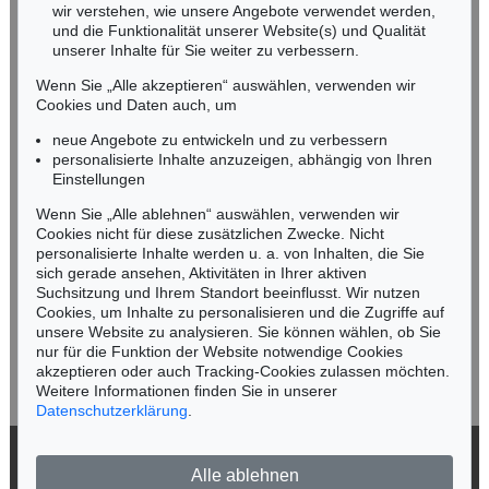
wir verstehen, wie unsere Angebote verwendet werden,
NORDDEUTSCHLAND
und die Funktionalität unserer Website(s) und Qualität
Nico Kassel, M.A.
unserer Inhalte für Sie weiter zu verbessern.
Tel.: +49 (0)89 55244-164
Wenn Sie „Alle akzeptieren“ auswählen, verwenden wir
Mobil: +49 (0)171 8618661
Cookies und Daten auch, um
n.kassel@kettererkunst.de
neue Angebote zu entwickeln und zu verbessern
personalisierte Inhalte anzuzeigen, abhängig von Ihren
Einstellungen
Keine Auktion mehr verpassen!
Wenn Sie „Alle ablehnen“ auswählen, verwenden wir
Wir informieren Sie rechtzeitig.
Cookies nicht für diese zusätzlichen Zwecke. Nicht
personalisierte Inhalte werden u. a. von Inhalten, die Sie
sich gerade ansehen, Aktivitäten in Ihrer aktiven
Suchsitzung und Ihrem Standort beeinflusst. Wir nutzen
Cookies, um Inhalte zu personalisieren und die Zugriffe auf
Jetzt zum Newsletter anmelden >
unsere Website zu analysieren. Sie können wählen, ob Sie
nur für die Funktion der Website notwendige Cookies
akzeptieren oder auch Tracking-Cookies zulassen möchten.
Weitere Informationen finden Sie in unserer
Datenschutzerklärung
.
© 2026 Ketterer Kunst GmbH & Co. KG
Alle ablehnen