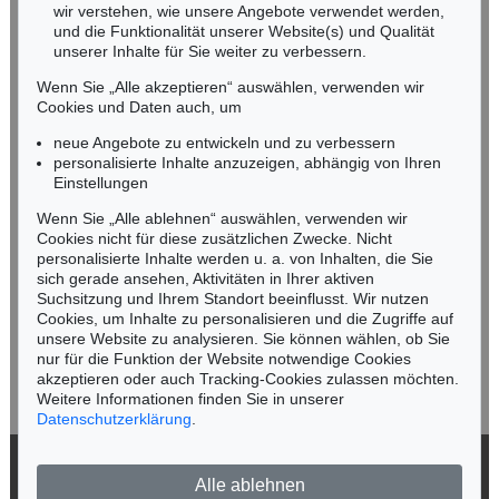
wir verstehen, wie unsere Angebote verwendet werden,
NORDDEUTSCHLAND
und die Funktionalität unserer Website(s) und Qualität
Nico Kassel, M.A.
unserer Inhalte für Sie weiter zu verbessern.
Tel.: +49 (0)89 55244-164
Wenn Sie „Alle akzeptieren“ auswählen, verwenden wir
Mobil: +49 (0)171 8618661
Cookies und Daten auch, um
n.kassel@kettererkunst.de
neue Angebote zu entwickeln und zu verbessern
personalisierte Inhalte anzuzeigen, abhängig von Ihren
Einstellungen
Keine Auktion mehr verpassen!
Wenn Sie „Alle ablehnen“ auswählen, verwenden wir
Wir informieren Sie rechtzeitig.
Cookies nicht für diese zusätzlichen Zwecke. Nicht
personalisierte Inhalte werden u. a. von Inhalten, die Sie
sich gerade ansehen, Aktivitäten in Ihrer aktiven
Suchsitzung und Ihrem Standort beeinflusst. Wir nutzen
Cookies, um Inhalte zu personalisieren und die Zugriffe auf
Jetzt zum Newsletter anmelden >
unsere Website zu analysieren. Sie können wählen, ob Sie
nur für die Funktion der Website notwendige Cookies
akzeptieren oder auch Tracking-Cookies zulassen möchten.
Weitere Informationen finden Sie in unserer
Datenschutzerklärung
.
© 2026 Ketterer Kunst GmbH & Co. KG
Alle ablehnen