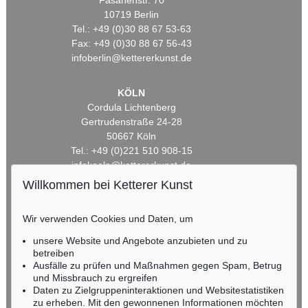
Fasanenstr. 70
10719 Berlin
Tel.: +49 (0)30 88 67 53-63
Fax: +49 (0)30 88 67 56-43
infoberlin@kettererkunst.de
KÖLN
Cordula Lichtenberg
Gertrudenstraße 24-28
50667 Köln
Tel.: +49 (0)221 510 908-15
infokoeln@kettererkunst.de
Willkommen bei Ketterer Kunst
BADEN-WÜRTTEMBERG
HESSEN
Wir verwenden Cookies und Daten, um
RHEINLAND-PFALZ
unsere Website und Angebote anzubieten und zu
Miriam Heß
betreiben
Tel.: +49 (0)62 21 58 80-038
Ausfälle zu prüfen und Maßnahmen gegen Spam, Betrug
Fax: +49 (0)62 21 58 80-595
und Missbrauch zu ergreifen
infoheidelberg@kettererkunst.de
Daten zu Zielgruppeninteraktionen und Websitestatistiken
zu erheben. Mit den gewonnenen Informationen möchten