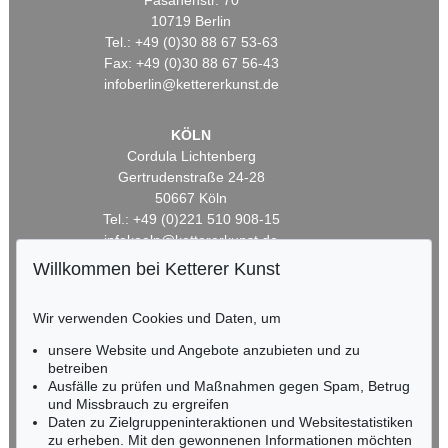
Fasanenstr. 70
10719 Berlin
Tel.: +49 (0)30 88 67 53-63
Fax: +49 (0)30 88 67 56-43
infoberlin@kettererkunst.de
KÖLN
Cordula Lichtenberg
Gertrudenstraße 24-28
50667 Köln
Tel.: +49 (0)221 510 908-15
infokoeln@kettererkunst.de
Willkommen bei Ketterer Kunst
BADEN-WÜRTTEMBERG
HESSEN
Wir verwenden Cookies und Daten, um
RHEINLAND-PFALZ
unsere Website und Angebote anzubieten und zu
Miriam Heß
betreiben
Tel.: +49 (0)62 21 58 80-038
Ausfälle zu prüfen und Maßnahmen gegen Spam, Betrug
Fax: +49 (0)62 21 58 80-595
und Missbrauch zu ergreifen
infoheidelberg@kettererkunst.de
Daten zu Zielgruppeninteraktionen und Websitestatistiken
zu erheben. Mit den gewonnenen Informationen möchten