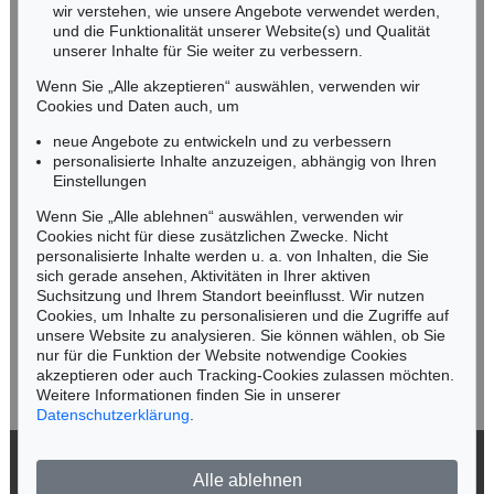
wir verstehen, wie unsere Angebote verwendet werden,
NORDDEUTSCHLAND
und die Funktionalität unserer Website(s) und Qualität
Nico Kassel, M.A.
unserer Inhalte für Sie weiter zu verbessern.
Tel.: +49 (0)89 55244-164
Wenn Sie „Alle akzeptieren“ auswählen, verwenden wir
Mobil: +49 (0)171 8618661
Cookies und Daten auch, um
n.kassel@kettererkunst.de
neue Angebote zu entwickeln und zu verbessern
personalisierte Inhalte anzuzeigen, abhängig von Ihren
Einstellungen
Keine Auktion mehr verpassen!
Wenn Sie „Alle ablehnen“ auswählen, verwenden wir
Wir informieren Sie rechtzeitig.
Cookies nicht für diese zusätzlichen Zwecke. Nicht
personalisierte Inhalte werden u. a. von Inhalten, die Sie
sich gerade ansehen, Aktivitäten in Ihrer aktiven
Suchsitzung und Ihrem Standort beeinflusst. Wir nutzen
Cookies, um Inhalte zu personalisieren und die Zugriffe auf
Jetzt zum Newsletter anmelden >
unsere Website zu analysieren. Sie können wählen, ob Sie
nur für die Funktion der Website notwendige Cookies
akzeptieren oder auch Tracking-Cookies zulassen möchten.
Weitere Informationen finden Sie in unserer
Datenschutzerklärung
.
© 2026 Ketterer Kunst GmbH & Co. KG
Alle ablehnen