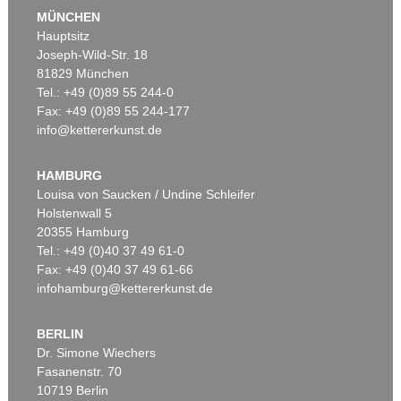
MÜNCHEN
Hauptsitz
Joseph-Wild-Str. 18
81829 München
Tel.: +49 (0)89 55 244-0
Fax: +49 (0)89 55 244-177
info@kettererkunst.de
Auktion 606 - Lot 20
LYONEL FEININGER
Die Insel
, 1923
HAMBURG
Ergebnis:
€ 903.000
Louisa von Saucken / Undine Schleifer
Holstenwall 5
20355 Hamburg
Tel.: +49 (0)40 37 49 61-0
Fax: +49 (0)40 37 49 61-66
infohamburg@kettererkunst.de
BERLIN
Dr. Simone Wiechers
Fasanenstr. 70
Auktion 606 - Lot 65
10719 Berlin
LYONEL FEININGER