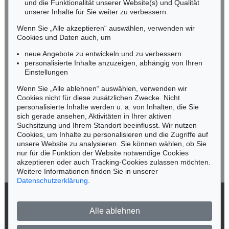
und die Funktionalität unserer Website(s) und Qualität
Nico Kassel, M.A.
unserer Inhalte für Sie weiter zu verbessern.
Tel.: +49 (0)89 55244-164
Mobil: +49 (0)171 8618661
Wenn Sie „Alle akzeptieren“ auswählen, verwenden wir
n.kassel@kettererkunst.de
Cookies und Daten auch, um
Auktion 428 - Lot 255
LYONEL FEININGER
neue Angebote zu entwickeln und zu verbessern
The Baltic (V-Cloud)
, 1946
personalisierte Inhalte anzuzeigen, abhängig von Ihren
Ergebnis:
€ 475.000
Keine Auktion mehr verpassen!
Einstellungen
Wir informieren Sie rechtzeitig.
Wenn Sie „Alle ablehnen“ auswählen, verwenden wir
Cookies nicht für diese zusätzlichen Zwecke. Nicht
personalisierte Inhalte werden u. a. von Inhalten, die Sie
sich gerade ansehen, Aktivitäten in Ihrer aktiven
Suchsitzung und Ihrem Standort beeinflusst. Wir nutzen
Jetzt zum Newsletter anmelden >
Cookies, um Inhalte zu personalisieren und die Zugriffe auf
unsere Website zu analysieren. Sie können wählen, ob Sie
nur für die Funktion der Website notwendige Cookies
akzeptieren oder auch Tracking-Cookies zulassen möchten.
Weitere Informationen finden Sie in unserer
Auktion 606 - Lot 9
Auktion 520 - Lot 304
Datenschutzerklärung
.
LYONEL FEININGER
L. FEININGER
At the Sea-Side, Panel I
, 1940
Der junge Mann aus dem Dorfe / Mill with Red Man
, 1917
© 2026 Ketterer Kunst GmbH & Co. KG
Ergebnis:
€ 438.600
Ergebnis:
€ 400.000
Alle ablehnen
Datenschutz
Impressum