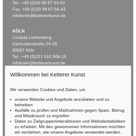
Hulks
, 1923
Tel.: +49 (0)30 88 67 53-63
Ergebnis:
€ 567.600
Fax: +49 (0)30 88 67 56-43
infoberlin@kettererkunst.de
KÖLN
Cordula Lichtenberg
Gertrudenstraße 24-28
50667 Köln
Tel.: +49 (0)221 510 908-15
infokoeln@kettererkunst.de
Willkommen bei Ketterer Kunst
Auktion 606 - Lot 2
BADEN-WÜRTTEMBERG
LYONEL FEININGER
HESSEN
The Red Streetsweeper (II)
, 1920
Wir verwenden Cookies und Daten, um
Ergebnis:
€ 490.200
RHEINLAND-PFALZ
Miriam Heß
unsere Website und Angebote anzubieten und zu
Tel.: +49 (0)62 21 58 80-038
betreiben
Ausfälle zu prüfen und Maßnahmen gegen Spam, Betrug
Fax: +49 (0)62 21 58 80-595
und Missbrauch zu ergreifen
infoheidelberg@kettererkunst.de
Daten zu Zielgruppeninteraktionen und Websitestatistiken
zu erheben. Mit den gewonnenen Informationen möchten
wir verstehen, wie unsere Angebote verwendet werden,
NORDDEUTSCHLAND