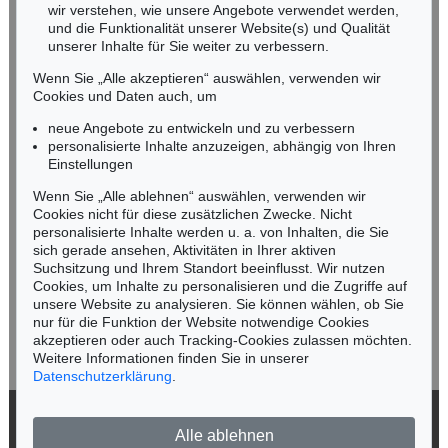
wir verstehen, wie unsere Angebote verwendet werden,
NORDDEUTSCHLAND
und die Funktionalität unserer Website(s) und Qualität
Nico Kassel, M.A.
unserer Inhalte für Sie weiter zu verbessern.
Tel.: +49 (0)89 55244-164
Wenn Sie „Alle akzeptieren“ auswählen, verwenden wir
Mobil: +49 (0)171 8618661
Cookies und Daten auch, um
n.kassel@kettererkunst.de
neue Angebote zu entwickeln und zu verbessern
personalisierte Inhalte anzuzeigen, abhängig von Ihren
Einstellungen
Keine Auktion mehr verpassen!
Wenn Sie „Alle ablehnen“ auswählen, verwenden wir
Wir informieren Sie rechtzeitig.
Cookies nicht für diese zusätzlichen Zwecke. Nicht
personalisierte Inhalte werden u. a. von Inhalten, die Sie
sich gerade ansehen, Aktivitäten in Ihrer aktiven
Suchsitzung und Ihrem Standort beeinflusst. Wir nutzen
Cookies, um Inhalte zu personalisieren und die Zugriffe auf
Jetzt zum Newsletter anmelden >
unsere Website zu analysieren. Sie können wählen, ob Sie
nur für die Funktion der Website notwendige Cookies
akzeptieren oder auch Tracking-Cookies zulassen möchten.
Weitere Informationen finden Sie in unserer
Datenschutzerklärung
.
© 2026 Ketterer Kunst GmbH & Co. KG
Alle ablehnen