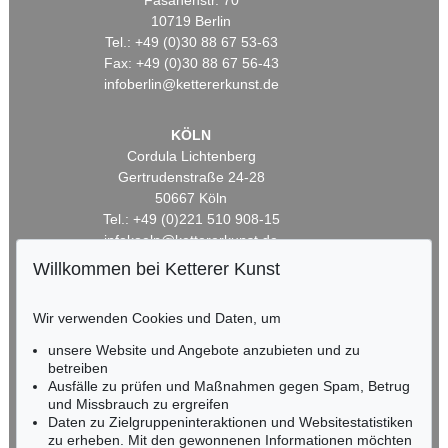
Fasanenstr. 70
10719 Berlin
Tel.: +49 (0)30 88 67 53-63
Fax: +49 (0)30 88 67 56-43
infoberlin@kettererkunst.de
KÖLN
Cordula Lichtenberg
Gertrudenstraße 24-28
50667 Köln
Tel.: +49 (0)221 510 908-15
infokoeln@kettererkunst.de
Willkommen bei Ketterer Kunst
BADEN-WÜRTTEMBERG
HESSEN
Wir verwenden Cookies und Daten, um
RHEINLAND-PFALZ
unsere Website und Angebote anzubieten und zu
Miriam Heß
betreiben
Tel.: +49 (0)62 21 58 80-038
Ausfälle zu prüfen und Maßnahmen gegen Spam, Betrug
Fax: +49 (0)62 21 58 80-595
und Missbrauch zu ergreifen
infoheidelberg@kettererkunst.de
Daten zu Zielgruppeninteraktionen und Websitestatistiken
zu erheben. Mit den gewonnenen Informationen möchten