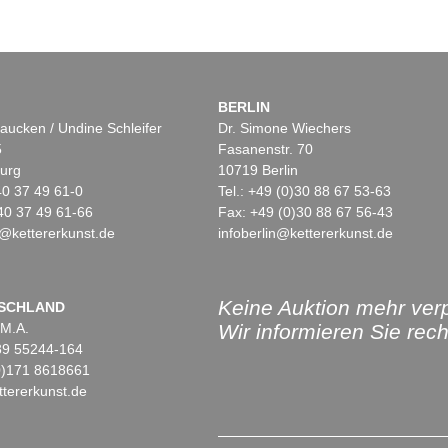
BERLIN
aucken / Undine Schleifer
Dr. Simone Wiechers
5
Fasanenstr. 70
urg
10719 Berlin
)40 37 49 61-0
Tel.: +49 (0)30 88 67 53-63
40 37 49 61-66
Fax: +49 (0)30 88 67 56-43
@kettererkunst.de
infoberlin@kettererkunst.de
Keine Auktion mehr ver
SCHLAND
 M.A.
Wir informieren Sie recht
)89 55244-164
(0)171 8618661
tererkunst.de