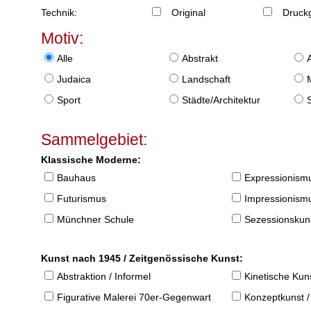
Technik:
Original
Druckg
Motiv:
Alle
Abstrakt
Judaica
Landschaft
Sport
Städte/Architektur
Sammelgebiet:
Klassische Moderne:
Bauhaus
Expressionism
Futurismus
Impressionism
Münchner Schule
Sezessionskun
Kunst nach 1945 / Zeitgenössische Kunst:
Abstraktion / Informel
Kinetische Kun
Figurative Malerei 70er-Gegenwart
Konzeptkunst /