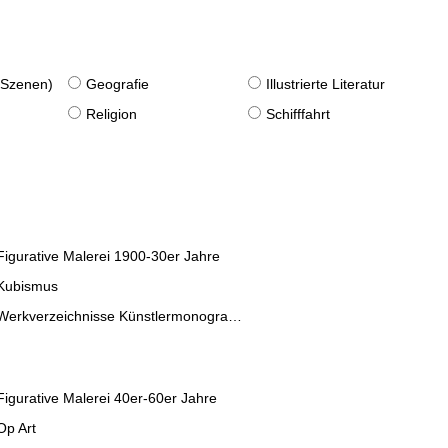
. Szenen)
Geografie
Illustrierte Literatur
Religion
Schifffahrt
Figurative Malerei 1900-30er Jahre
Kubismus
Werkverzeichnisse Künstlermonographien
Figurative Malerei 40er-60er Jahre
Op Art