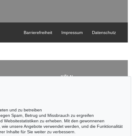
Barrierefreiheit
Impressum
Datenschutz
KÖLN
Cordula Lichtenberg
Gertrudenstraße 24-28
50667 Köln
3
Tel.: +49 (0)221 510 908-15
43
infokoeln@kettererkunst.de
eten und zu betreiben
de
egen Spam, Betrug und Missbrauch zu ergreifen
nd Websitestatistiken zu erheben. Mit den gewonnenen
, wie unsere Angebote verwendet werden, und die Funktionalität
er Inhalte für Sie weiter zu verbessern.