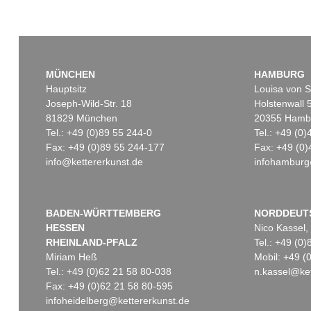
MÜNCHEN
HAMBURG
Hauptsitz
Louisa von S
Joseph-Wild-Str. 18
Holstenwall 
81829 München
20355 Hamb
Tel.: +49 (0)89 55 244-0
Tel.: +49 (0
Fax: +49 (0)89 55 244-177
Fax: +49 (0)
info@kettererkunst.de
infohamburg
BADEN-WÜRTTEMBERG
NORDDEUT
HESSEN
Nico Kassel,
RHEINLAND-PFALZ
Tel.: +49 (0
Miriam Heß
Mobil: +49 
Tel.: +49 (0)62 21 58 80-038
n.kassel@ket
Fax: +49 (0)62 21 58 80-595
infoheidelberg@kettererkunst.de