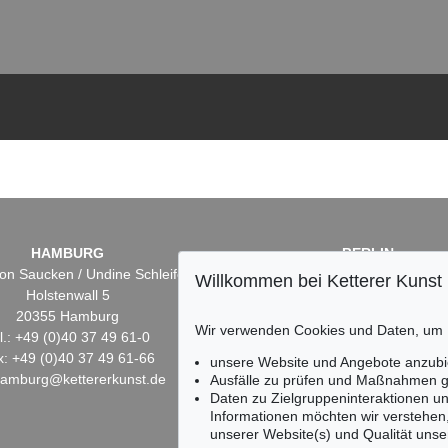
HAMBURG
BERLIN
on Saucken / Undine Schleifer
Dr. Simone Wiechers
Willkommen bei Ketterer Kunst
Holstenwall 5
Fasanenstr. 70
20355 Hamburg
10719 Berlin
Wir verwenden Cookies und Daten, um
l.: +49 (0)40 37 49 61-0
Tel.: +49 (0)30 88 67 53-6
x: +49 (0)40 37 49 61-66
Fax: +49 (0)30 88 67 56-
unsere Website und Angebote anzubi
hamburg@kettererkunst.de
infoberlin@kettererkunst.
Ausfälle zu prüfen und Maßnahmen g
Daten zu Zielgruppeninteraktionen u
Informationen möchten wir verstehen
unserer Website(s) und Qualität unser