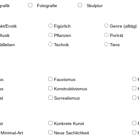
rafik
Fotografie
Skulptur
Akt/Erotik
Figürlich
Genre (alltägl
Musik
Pflanzen
Porträt
Stilleben
Technik
Tiere
us
Fauvismus
us
Konstruktivismus
st
Surrealismus
st
Konkrete Kunst
 Minimal-Art
Neue Sachlichkeit