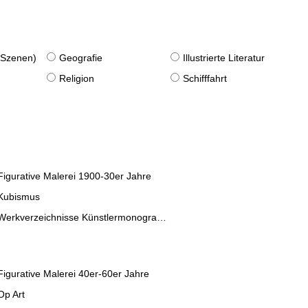
. Szenen)
Geografie
Illustrierte Literatur
Religion
Schifffahrt
Figurative Malerei 1900-30er Jahre
Kubismus
Werkverzeichnisse Künstlermonographien
Figurative Malerei 40er-60er Jahre
Op Art