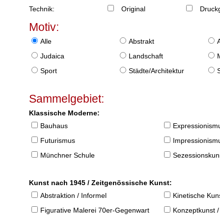
Technik:
Original
Druckg
Motiv:
Alle
Abstrakt
Judaica
Landschaft
Sport
Städte/Architektur
Sammelgebiet:
Klassische Moderne:
Bauhaus
Expressionism
Futurismus
Impressionism
Münchner Schule
Sezessionskun
Kunst nach 1945 / Zeitgenössische Kunst:
Abstraktion / Informel
Kinetische Kun
Figurative Malerei 70er-Gegenwart
Konzeptkunst /