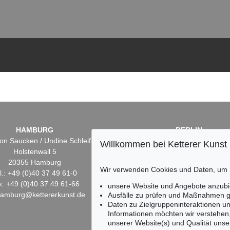
HAMBURG
BERLIN
on Saucken / Undine Schleifer
Dr. Simone Wiechers
Willkommen bei Ketterer Kunst
Holstenwall 5
Fasanenstr. 70
20355 Hamburg
10719 Berlin
Wir verwenden Cookies und Daten, um
l.: +49 (0)40 37 49 61-0
Tel.: +49 (0)30 88 67 53-6
x: +49 (0)40 37 49 61-66
Fax: +49 (0)30 88 67 56-
unsere Website und Angebote anzubi
hamburg@kettererkunst.de
infoberlin@kettererkunst.
Ausfälle zu prüfen und Maßnahmen g
Daten zu Zielgruppeninteraktionen u
Informationen möchten wir verstehen
unserer Website(s) und Qualität unser