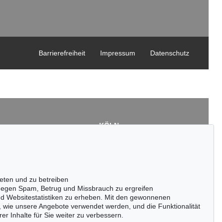
Barrierefreiheit
Impressum
Datenschutz
KÖLN
Cordula Lichtenberg
Gertrudenstraße 24-28
50667 Köln
3
Tel.: +49 (0)221 510 908-15
43
infokoeln@kettererkunst.de
eten und zu betreiben
de
egen Spam, Betrug und Missbrauch zu ergreifen
nd Websitestatistiken zu erheben. Mit den gewonnenen
, wie unsere Angebote verwendet werden, und die Funktionalität
er Inhalte für Sie weiter zu verbessern.