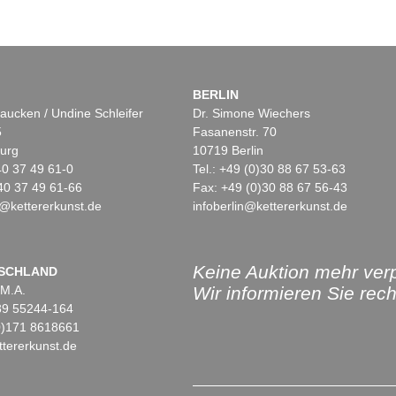
BERLIN
aucken / Undine Schleifer
Dr. Simone Wiechers
5
Fasanenstr. 70
urg
10719 Berlin
)40 37 49 61-0
Tel.: +49 (0)30 88 67 53-63
40 37 49 61-66
Fax: +49 (0)30 88 67 56-43
@kettererkunst.de
infoberlin@kettererkunst.de
Keine Auktion mehr ver
SCHLAND
 M.A.
Wir informieren Sie recht
)89 55244-164
(0)171 8618661
tererkunst.de