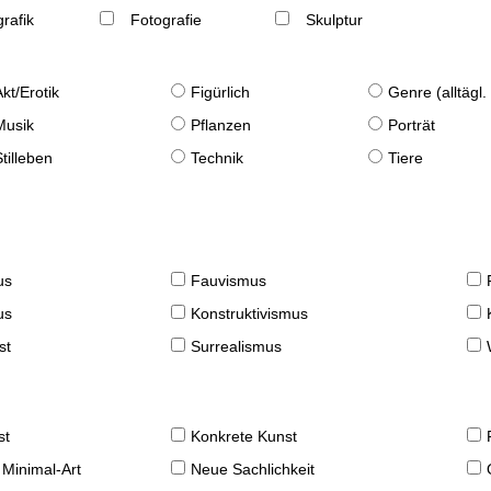
rafik
Fotografie
Skulptur
Akt/Erotik
Figürlich
Genre (alltägl
Musik
Pflanzen
Porträt
Stilleben
Technik
Tiere
us
Fauvismus
us
Konstruktivismus
st
Surrealismus
st
Konkrete Kunst
 Minimal-Art
Neue Sachlichkeit