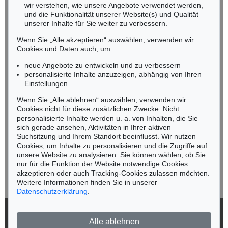
wir verstehen, wie unsere Angebote verwendet werden,
NORDDEUTSCHLAND
und die Funktionalität unserer Website(s) und Qualität
Nico Kassel, M.A.
unserer Inhalte für Sie weiter zu verbessern.
Tel.: +49 (0)89 55244-164
Wenn Sie „Alle akzeptieren“ auswählen, verwenden wir
Mobil: +49 (0)171 8618661
Cookies und Daten auch, um
n.kassel@kettererkunst.de
neue Angebote zu entwickeln und zu verbessern
personalisierte Inhalte anzuzeigen, abhängig von Ihren
Einstellungen
Keine Auktion mehr verpassen!
Wenn Sie „Alle ablehnen“ auswählen, verwenden wir
Wir informieren Sie rechtzeitig.
Cookies nicht für diese zusätzlichen Zwecke. Nicht
personalisierte Inhalte werden u. a. von Inhalten, die Sie
sich gerade ansehen, Aktivitäten in Ihrer aktiven
Suchsitzung und Ihrem Standort beeinflusst. Wir nutzen
Cookies, um Inhalte zu personalisieren und die Zugriffe auf
Jetzt zum Newsletter anmelden >
unsere Website zu analysieren. Sie können wählen, ob Sie
nur für die Funktion der Website notwendige Cookies
akzeptieren oder auch Tracking-Cookies zulassen möchten.
Weitere Informationen finden Sie in unserer
Datenschutzerklärung
.
© 2026 Ketterer Kunst GmbH & Co. KG
Alle ablehnen