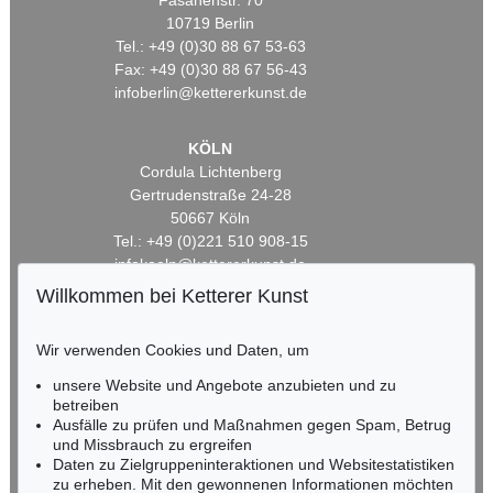
Fasanenstr. 70
10719 Berlin
Tel.: +49 (0)30 88 67 53-63
Fax: +49 (0)30 88 67 56-43
infoberlin@kettererkunst.de
KÖLN
Cordula Lichtenberg
Gertrudenstraße 24-28
50667 Köln
Tel.: +49 (0)221 510 908-15
infokoeln@kettererkunst.de
Willkommen bei Ketterer Kunst
BADEN-WÜRTTEMBERG
HESSEN
Wir verwenden Cookies und Daten, um
RHEINLAND-PFALZ
unsere Website und Angebote anzubieten und zu
Miriam Heß
betreiben
Tel.: +49 (0)62 21 58 80-038
Ausfälle zu prüfen und Maßnahmen gegen Spam, Betrug
Fax: +49 (0)62 21 58 80-595
und Missbrauch zu ergreifen
infoheidelberg@kettererkunst.de
Daten zu Zielgruppeninteraktionen und Websitestatistiken
zu erheben. Mit den gewonnenen Informationen möchten