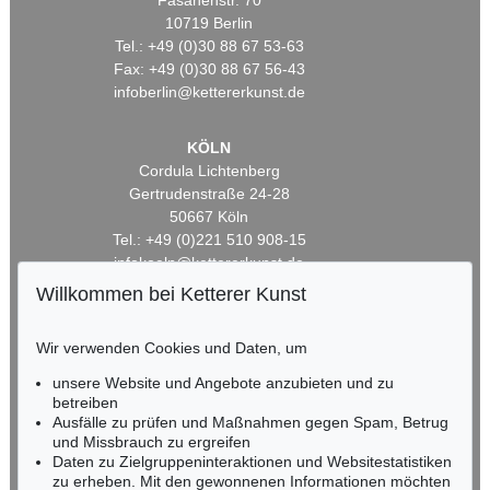
Fasanenstr. 70
10719 Berlin
Tel.: +49 (0)30 88 67 53-63
Fax: +49 (0)30 88 67 56-43
infoberlin@kettererkunst.de
KÖLN
Cordula Lichtenberg
Gertrudenstraße 24-28
50667 Köln
Tel.: +49 (0)221 510 908-15
infokoeln@kettererkunst.de
Willkommen bei Ketterer Kunst
BADEN-WÜRTTEMBERG
HESSEN
Wir verwenden Cookies und Daten, um
RHEINLAND-PFALZ
unsere Website und Angebote anzubieten und zu
Miriam Heß
betreiben
Tel.: +49 (0)62 21 58 80-038
Ausfälle zu prüfen und Maßnahmen gegen Spam, Betrug
Fax: +49 (0)62 21 58 80-595
und Missbrauch zu ergreifen
infoheidelberg@kettererkunst.de
Daten zu Zielgruppeninteraktionen und Websitestatistiken
zu erheben. Mit den gewonnenen Informationen möchten