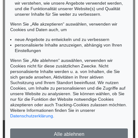
wir verstehen, wie unsere Angebote verwendet werden,
NORDDEUTSCHLAND
und die Funktionalität unserer Website(s) und Qualität
Nico Kassel, M.A.
unserer Inhalte für Sie weiter zu verbessern.
Tel.: +49 (0)89 55244-164
Wenn Sie „Alle akzeptieren“ auswählen, verwenden wir
Mobil: +49 (0)171 8618661
Cookies und Daten auch, um
n.kassel@kettererkunst.de
neue Angebote zu entwickeln und zu verbessern
personalisierte Inhalte anzuzeigen, abhängig von Ihren
Einstellungen
Keine Auktion mehr verpassen!
Wenn Sie „Alle ablehnen“ auswählen, verwenden wir
Wir informieren Sie rechtzeitig.
Cookies nicht für diese zusätzlichen Zwecke. Nicht
personalisierte Inhalte werden u. a. von Inhalten, die Sie
sich gerade ansehen, Aktivitäten in Ihrer aktiven
Suchsitzung und Ihrem Standort beeinflusst. Wir nutzen
Cookies, um Inhalte zu personalisieren und die Zugriffe auf
Jetzt zum Newsletter anmelden >
unsere Website zu analysieren. Sie können wählen, ob Sie
nur für die Funktion der Website notwendige Cookies
akzeptieren oder auch Tracking-Cookies zulassen möchten.
Weitere Informationen finden Sie in unserer
Datenschutzerklärung
.
© 2026 Ketterer Kunst GmbH & Co. KG
Alle ablehnen