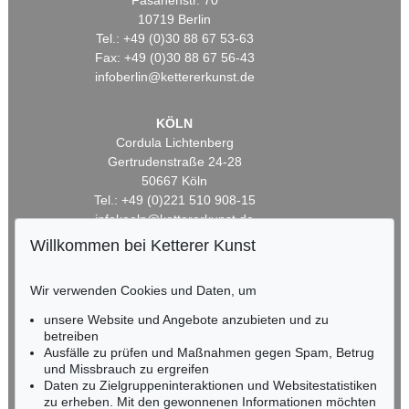
Fasanenstr. 70
10719 Berlin
Tel.: +49 (0)30 88 67 53-63
Fax: +49 (0)30 88 67 56-43
infoberlin@kettererkunst.de
KÖLN
Cordula Lichtenberg
Gertrudenstraße 24-28
50667 Köln
Tel.: +49 (0)221 510 908-15
infokoeln@kettererkunst.de
Willkommen bei Ketterer Kunst
BADEN-WÜRTTEMBERG
HESSEN
Wir verwenden Cookies und Daten, um
RHEINLAND-PFALZ
unsere Website und Angebote anzubieten und zu
Miriam Heß
betreiben
Tel.: +49 (0)62 21 58 80-038
Ausfälle zu prüfen und Maßnahmen gegen Spam, Betrug
Fax: +49 (0)62 21 58 80-595
und Missbrauch zu ergreifen
infoheidelberg@kettererkunst.de
Daten zu Zielgruppeninteraktionen und Websitestatistiken
zu erheben. Mit den gewonnenen Informationen möchten