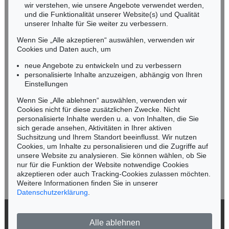
wir verstehen, wie unsere Angebote verwendet werden,
NORDDEUTSCHLAND
und die Funktionalität unserer Website(s) und Qualität
Nico Kassel, M.A.
unserer Inhalte für Sie weiter zu verbessern.
Tel.: +49 (0)89 55244-164
Wenn Sie „Alle akzeptieren“ auswählen, verwenden wir
Mobil: +49 (0)171 8618661
Cookies und Daten auch, um
n.kassel@kettererkunst.de
neue Angebote zu entwickeln und zu verbessern
personalisierte Inhalte anzuzeigen, abhängig von Ihren
Einstellungen
Keine Auktion mehr verpassen!
Wenn Sie „Alle ablehnen“ auswählen, verwenden wir
Wir informieren Sie rechtzeitig.
Cookies nicht für diese zusätzlichen Zwecke. Nicht
personalisierte Inhalte werden u. a. von Inhalten, die Sie
sich gerade ansehen, Aktivitäten in Ihrer aktiven
Suchsitzung und Ihrem Standort beeinflusst. Wir nutzen
Cookies, um Inhalte zu personalisieren und die Zugriffe auf
Jetzt zum Newsletter anmelden >
unsere Website zu analysieren. Sie können wählen, ob Sie
nur für die Funktion der Website notwendige Cookies
akzeptieren oder auch Tracking-Cookies zulassen möchten.
Weitere Informationen finden Sie in unserer
Datenschutzerklärung
.
© 2026 Ketterer Kunst GmbH & Co. KG
Alle ablehnen