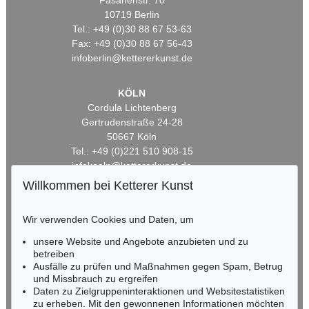
Fasanenstr. 70
10719 Berlin
Tel.: +49 (0)30 88 67 53-63
Fax: +49 (0)30 88 67 56-43
infoberlin@kettererkunst.de
KÖLN
Cordula Lichtenberg
Gertrudenstraße 24-28
50667 Köln
Tel.: +49 (0)221 510 908-15
infokoeln@kettererkunst.de
Willkommen bei Ketterer Kunst
BADEN-WÜRTTEMBERG
HESSEN
Wir verwenden Cookies und Daten, um
RHEINLAND-PFALZ
unsere Website und Angebote anzubieten und zu
Miriam Heß
betreiben
Tel.: +49 (0)62 21 58 80-038
Ausfälle zu prüfen und Maßnahmen gegen Spam, Betrug
Fax: +49 (0)62 21 58 80-595
und Missbrauch zu ergreifen
infoheidelberg@kettererkunst.de
Daten zu Zielgruppeninteraktionen und Websitestatistiken
zu erheben. Mit den gewonnenen Informationen möchten