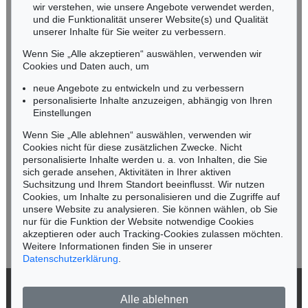
wir verstehen, wie unsere Angebote verwendet werden,
NORDDEUTSCHLAND
und die Funktionalität unserer Website(s) und Qualität
Nico Kassel, M.A.
unserer Inhalte für Sie weiter zu verbessern.
Tel.: +49 (0)89 55244-164
Wenn Sie „Alle akzeptieren“ auswählen, verwenden wir
Mobil: +49 (0)171 8618661
Cookies und Daten auch, um
n.kassel@kettererkunst.de
neue Angebote zu entwickeln und zu verbessern
personalisierte Inhalte anzuzeigen, abhängig von Ihren
Einstellungen
Keine Auktion mehr verpassen!
Wenn Sie „Alle ablehnen“ auswählen, verwenden wir
Wir informieren Sie rechtzeitig.
Cookies nicht für diese zusätzlichen Zwecke. Nicht
personalisierte Inhalte werden u. a. von Inhalten, die Sie
sich gerade ansehen, Aktivitäten in Ihrer aktiven
Suchsitzung und Ihrem Standort beeinflusst. Wir nutzen
Cookies, um Inhalte zu personalisieren und die Zugriffe auf
Jetzt zum Newsletter anmelden >
unsere Website zu analysieren. Sie können wählen, ob Sie
nur für die Funktion der Website notwendige Cookies
akzeptieren oder auch Tracking-Cookies zulassen möchten.
Weitere Informationen finden Sie in unserer
Datenschutzerklärung
.
© 2026 Ketterer Kunst GmbH & Co. KG
Alle ablehnen