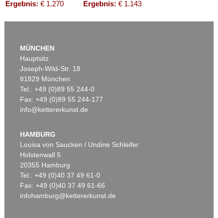
Ergebnis:
€ 1.270
Ergebnis:
€ 1.143
MÜNCHEN
Hauptsitz
Joseph-Wild-Str. 18
81829 München
Tel.: +49 (0)89 55 244-0
Fax: +49 (0)89 55 244-177
info@kettererkunst.de
Auktion 359 - Lot 936
PAUL ERICH KÜPPERS
Das Kestnerbuch, 1919.
, 1919
HAMBURG
Ergebnis:
€ 1.020
Louisa von Saucken / Undine Schleifer
Holstenwall 5
20355 Hamburg
Tel.: +49 (0)40 37 49 61-0
Fax: +49 (0)40 37 49 61-66
infohamburg@kettererkunst.de