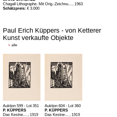
Chagall Lithographe. Mit Orig.-Zeichnung von Chagall
, 1963
Schätzpreis:
€ 3.000
Paul Erich Küppers - von Ketterer
Kunst verkaufte Objekte
+
alle
Auktion 610 - Lot 426000326
THOMAS MANN
Mario und der Zauberer
, 1998
Schätzpreis:
€ 1.000
Auktion 599 - Lot 351
Auktion 604 - Lot 360
P. KÜPPERS
P. KÜPPERS
Das Kestnerbuch
, 1919
Das Kestnerbuch
, 1919