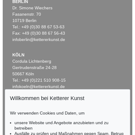
BERLIN
Dr. Simone Wiechers
Fasanenstr. 70
10719 Berlin
Tel.: +49 (0)30 88 67 53-63
Fax: +49 (0)30 88 67 56-43
infoberlin@kettererkunst.de
KÖLN
Cordula Lichtenberg
Gertrudenstraße 24-28
50667 Köln
Tel.: +49 (0)221 510 908-15
infokoeln@kettererkunst.de
Willkommen bei Ketterer Kunst
BADEN-WÜRTTEMBERG
HESSEN
Wir verwenden Cookies und Daten, um
RHEINLAND-PFALZ
Miriam Heß
unsere Website und Angebote anzubieten und zu
Tel.: +49 (0)62 21 58 80-038
betreiben
Ausfälle zu prüfen und Maßnahmen gegen Spam, Betrug
Fax: +49 (0)62 21 58 80-595