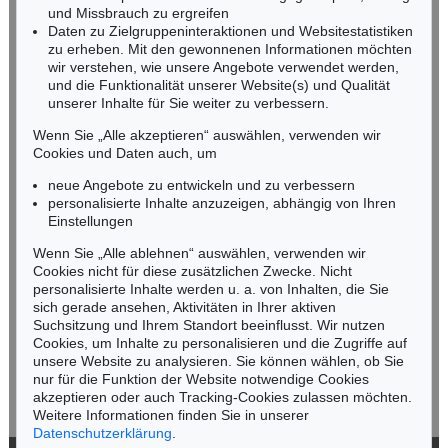
und Missbrauch zu ergreifen
infoheidelberg@kettererkunst.de
Daten zu Zielgruppeninteraktionen und Websitestatistiken
zu erheben. Mit den gewonnenen Informationen möchten
wir verstehen, wie unsere Angebote verwendet werden,
NORDDEUTSCHLAND
und die Funktionalität unserer Website(s) und Qualität
Nico Kassel, M.A.
unserer Inhalte für Sie weiter zu verbessern.
Tel.: +49 (0)89 55244-164
Mobil: +49 (0)171 8618661
Wenn Sie „Alle akzeptieren“ auswählen, verwenden wir
n.kassel@kettererkunst.de
Cookies und Daten auch, um
neue Angebote zu entwickeln und zu verbessern
personalisierte Inhalte anzuzeigen, abhängig von Ihren
Keine Auktion mehr verpassen!
Einstellungen
Wir informieren Sie rechtzeitig.
Wenn Sie „Alle ablehnen“ auswählen, verwenden wir
Cookies nicht für diese zusätzlichen Zwecke. Nicht
personalisierte Inhalte werden u. a. von Inhalten, die Sie
sich gerade ansehen, Aktivitäten in Ihrer aktiven
Suchsitzung und Ihrem Standort beeinflusst. Wir nutzen
Jetzt zum Newsletter anmelden >
Cookies, um Inhalte zu personalisieren und die Zugriffe auf
unsere Website zu analysieren. Sie können wählen, ob Sie
nur für die Funktion der Website notwendige Cookies
akzeptieren oder auch Tracking-Cookies zulassen möchten.
Weitere Informationen finden Sie in unserer
Datenschutzerklärung
.