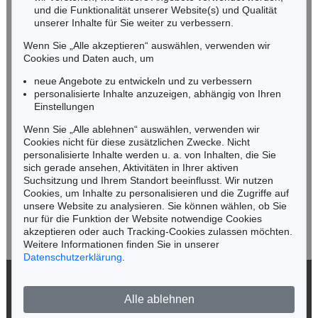
und die Funktionalität unserer Website(s) und Qualität
Nico Kassel, M.A.
unserer Inhalte für Sie weiter zu verbessern.
Tel.: +49 (0)89 55244-164
Mobil: +49 (0)171 8618661
Wenn Sie „Alle akzeptieren“ auswählen, verwenden wir
n.kassel@kettererkunst.de
Cookies und Daten auch, um
Auktion 373 - Lot 624
Auktion 418 - Lot 422
C. WEIGEL
CHRISTOPH WEIGEL
neue Angebote zu entwickeln und zu verbessern
Sculptura historiarum (1697)
, 1697
Memorabilia facta. 1722
, 1722
personalisierte Inhalte anzuzeigen, abhängig von Ihren
Ergebnis:
€ 600
Ergebnis:
€ 324
Keine Auktion mehr verpassen!
Einstellungen
Wir informieren Sie rechtzeitig.
Wenn Sie „Alle ablehnen“ auswählen, verwenden wir
Cookies nicht für diese zusätzlichen Zwecke. Nicht
personalisierte Inhalte werden u. a. von Inhalten, die Sie
sich gerade ansehen, Aktivitäten in Ihrer aktiven
Suchsitzung und Ihrem Standort beeinflusst. Wir nutzen
Jetzt zum Newsletter anmelden >
Cookies, um Inhalte zu personalisieren und die Zugriffe auf
unsere Website zu analysieren. Sie können wählen, ob Sie
nur für die Funktion der Website notwendige Cookies
akzeptieren oder auch Tracking-Cookies zulassen möchten.
Weitere Informationen finden Sie in unserer
Datenschutzerklärung
.
Auktion 414 - Lot 845
C. WEIGEL
Die Welt in einer Nuß. 1730.
, 1730
© 2026 Ketterer Kunst GmbH & Co. KG
Ergebnis:
€ 240
Alle ablehnen
Datenschutz
Impressum