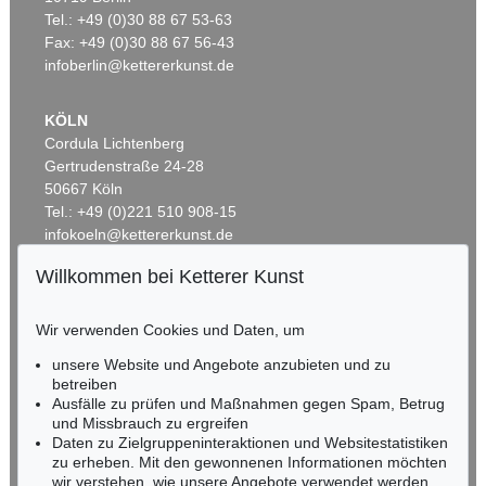
CHRISTOPH WEIGEL
Tel.: +49 (0)30 88 67 53-63
Historiae celebriores veteris testamenti. 1712. 2. Ausg.
Ergebnis:
€ 989
Fax: +49 (0)30 88 67 56-43
infoberlin@kettererkunst.de
KÖLN
Cordula Lichtenberg
Gertrudenstraße 24-28
50667 Köln
Tel.: +49 (0)221 510 908-15
infokoeln@kettererkunst.de
Willkommen bei Ketterer Kunst
Auktion 301 - Lot 101
Auktion 521 - Lot 242
BADEN-WÜRTTEMBERG
CHRISTOPH WEIGEL
C. WEIGEL
HESSEN
Biblia ectypa, neuer Einbd.
, 1695
Historiae celebriores veteris testamenti
, 1708
Wir verwenden Cookies und Daten, um
RHEINLAND-PFALZ
Ergebnis:
€ 952
Ergebnis:
€ 875
Miriam Heß
unsere Website und Angebote anzubieten und zu
Tel.: +49 (0)62 21 58 80-038
betreiben
Fax: +49 (0)62 21 58 80-595
Ausfälle zu prüfen und Maßnahmen gegen Spam, Betrug
und Missbrauch zu ergreifen
infoheidelberg@kettererkunst.de
Daten zu Zielgruppeninteraktionen und Websitestatistiken
zu erheben. Mit den gewonnenen Informationen möchten
NORDDEUTSCHLAND
wir verstehen, wie unsere Angebote verwendet werden,