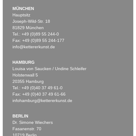
MÜNCHEN
Hauptsitz
Joseph-Wild-Str. 18
81829 München
Tel.: +49 (0)89 55 244-0
Fax: +49 (0)89 55 244-177
info@kettererkunst.de
Auktion 328 - Lot 283
Auktion 599 - Lot 265
C. WEIGEL
CHRISTOPH WEIGEL
Abbildung der gemein-nützlichen Haupt-Stände. 1698
, 1698
Atlas Portatilis. Dabei: Atlas portatilis germanicus
, 1733
HAMBURG
Ergebnis:
€ 2.640
Ergebnis:
€ 1.778
Louisa von Saucken / Undine Schleifer
Holstenwall 5
20355 Hamburg
Tel.: +49 (0)40 37 49 61-0
Fax: +49 (0)40 37 49 61-66
infohamburg@kettererkunst.de
BERLIN
Dr. Simone Wiechers
Fasanenstr. 70
Auktion 266 - Lot 70
10719 Berlin