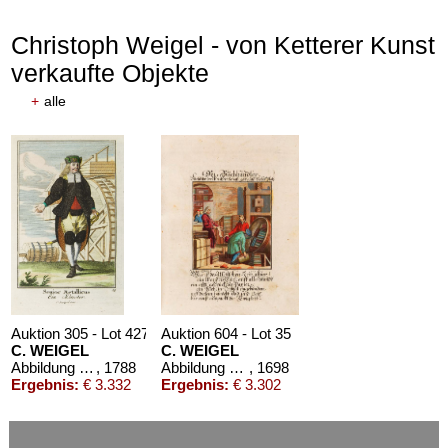
Christoph Weigel - von Ketterer Kunst
verkaufte Objekte
+
alle
Auktion 305 - Lot 427
Auktion 604 - Lot 35
C. WEIGEL
C. WEIGEL
Abbildung aller Berg- und Hütten-Beamten. 1788.
, 1788
Abbildung der Gemein-Nützlichen Haupt-Stände ... Künstler und Handwerker
, 1698
Ergebnis:
€ 3.332
Ergebnis:
€ 3.302