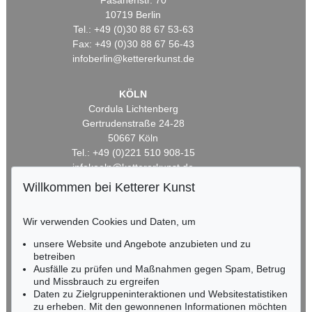
Fasanenstr. 70
10719 Berlin
Tel.: +49 (0)30 88 67 53-63
Fax: +49 (0)30 88 67 56-43
infoberlin@kettererkunst.de
KÖLN
Cordula Lichtenberg
Gertrudenstraße 24-28
50667 Köln
Tel.: +49 (0)221 510 908-15
infokoeln@kettererkunst.de
Willkommen bei Ketterer Kunst
BADEN-WÜRTTEMBERG
HESSEN
Wir verwenden Cookies und Daten, um
RHEINLAND-PFALZ
unsere Website und Angebote anzubieten und zu
Miriam Heß
betreiben
Tel.: +49 (0)62 21 58 80-038
Ausfälle zu prüfen und Maßnahmen gegen Spam, Betrug
Fax: +49 (0)62 21 58 80-595
und Missbrauch zu ergreifen
infoheidelberg@kettererkunst.de
Daten zu Zielgruppeninteraktionen und Websitestatistiken
zu erheben. Mit den gewonnenen Informationen möchten