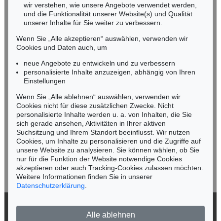
wir verstehen, wie unsere Angebote verwendet werden,
NORDDEUTSCHLAND
und die Funktionalität unserer Website(s) und Qualität
Nico Kassel, M.A.
unserer Inhalte für Sie weiter zu verbessern.
Tel.: +49 (0)89 55244-164
Wenn Sie „Alle akzeptieren“ auswählen, verwenden wir
Mobil: +49 (0)171 8618661
Cookies und Daten auch, um
n.kassel@kettererkunst.de
neue Angebote zu entwickeln und zu verbessern
personalisierte Inhalte anzuzeigen, abhängig von Ihren
Einstellungen
Keine Auktion mehr verpassen!
Wenn Sie „Alle ablehnen“ auswählen, verwenden wir
Wir informieren Sie rechtzeitig.
Cookies nicht für diese zusätzlichen Zwecke. Nicht
personalisierte Inhalte werden u. a. von Inhalten, die Sie
sich gerade ansehen, Aktivitäten in Ihrer aktiven
Suchsitzung und Ihrem Standort beeinflusst. Wir nutzen
Cookies, um Inhalte zu personalisieren und die Zugriffe auf
Jetzt zum Newsletter anmelden >
unsere Website zu analysieren. Sie können wählen, ob Sie
nur für die Funktion der Website notwendige Cookies
akzeptieren oder auch Tracking-Cookies zulassen möchten.
Weitere Informationen finden Sie in unserer
Datenschutzerklärung
.
© 2026 Ketterer Kunst GmbH & Co. KG
Alle ablehnen