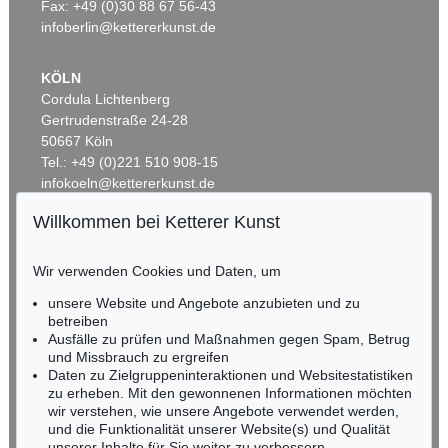
Fax: +49 (0)30 88 67 56-43
infoberlin@kettererkunst.de
KÖLN
Cordula Lichtenberg
Gertrudenstraße 24-28
50667 Köln
Tel.: +49 (0)221 510 908-15
infokoeln@kettererkunst.de
Willkommen bei Ketterer Kunst
BADEN-WÜRTTEMBERG
HESSEN
Wir verwenden Cookies und Daten, um
RHEINLAND-PFALZ
Miriam Heß
unsere Website und Angebote anzubieten und zu
Tel.: +49 (0)62 21 58 80-038
betreiben
Ausfälle zu prüfen und Maßnahmen gegen Spam, Betrug
Fax: +49 (0)62 21 58 80-595
und Missbrauch zu ergreifen
infoheidelberg@kettererkunst.de
Daten zu Zielgruppeninteraktionen und Websitestatistiken
zu erheben. Mit den gewonnenen Informationen möchten
wir verstehen, wie unsere Angebote verwendet werden,
NORDDEUTSCHLAND
und die Funktionalität unserer Website(s) und Qualität
Nico Kassel, M.A.
unserer Inhalte für Sie weiter zu verbessern.