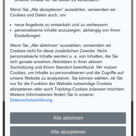
Tel.: +49 (0)89 55244-164
Mobil: +49 (0)171 8618661
Wenn Sie „Alle akzeptieren“ auswählen, verwenden wir
n.kassel@kettererkunst.de
Cookies und Daten auch, um
neue Angebote zu entwickeln und zu verbessern
personalisierte Inhalte anzuzeigen, abhängig von Ihren
Keine Auktion mehr verpassen!
Einstellungen
Wir informieren Sie rechtzeitig.
Wenn Sie „Alle ablehnen“ auswählen, verwenden wir
Cookies nicht für diese zusätzlichen Zwecke. Nicht
personalisierte Inhalte werden u. a. von Inhalten, die Sie
sich gerade ansehen, Aktivitäten in Ihrer aktiven
Suchsitzung und Ihrem Standort beeinflusst. Wir nutzen
Jetzt zum Newsletter anmelden >
Cookies, um Inhalte zu personalisieren und die Zugriffe auf
unsere Website zu analysieren. Sie können wählen, ob Sie
nur für die Funktion der Website notwendige Cookies
akzeptieren oder auch Tracking-Cookies zulassen möchten.
Weitere Informationen finden Sie in unserer
Datenschutzerklärung
.
© 2026 Ketterer Kunst GmbH & Co. KG
Alle ablehnen
Datenschutz
Impressum
Barrierefreiheit
Alle akzeptieren