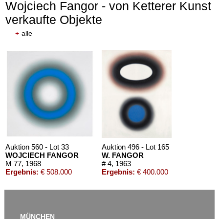
Wojciech Fangor - von Ketterer Kunst
verkaufte Objekte
+
alle
Auktion 610 - Lot 126000130
VICTOR VASARELY
Mappe Vasarely, Texte Otto Hahn
, 1988
Schätzpreis:
€ 4.000
Auktion 560 - Lot 33
Auktion 496 - Lot 165
WOJCIECH FANGOR
W. FANGOR
M 77
, 1968
# 4
, 1963
Ergebnis:
€ 508.000
Ergebnis:
€ 400.000
MÜNCHEN