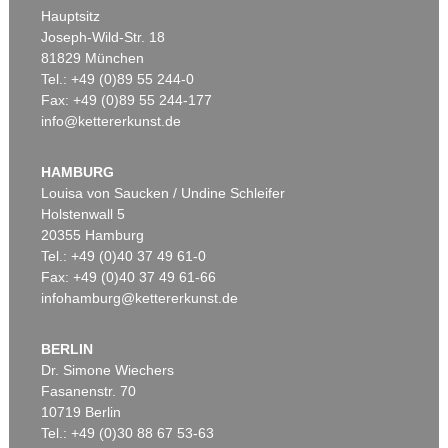
Hauptsitz
Joseph-Wild-Str. 18
81829 München
Tel.: +49 (0)89 55 244-0
Fax: +49 (0)89 55 244-177
info@kettererkunst.de
Auktion 470 - Lot 869
Auktion 500 - Lot 233
WOJCIECH FANGOR
WOJCIECH FANGOR
B99
, 1965
B65
, 1965
HAMBURG
Ergebnis:
€ 200.000
Ergebnis:
€ 118.750
Louisa von Saucken / Undine Schleifer
Holstenwall 5
20355 Hamburg
Tel.: +49 (0)40 37 49 61-0
Fax: +49 (0)40 37 49 61-66
infohamburg@kettererkunst.de
BERLIN
Dr. Simone Wiechers
Fasanenstr. 70
10719 Berlin
Tel.: +49 (0)30 88 67 53-63