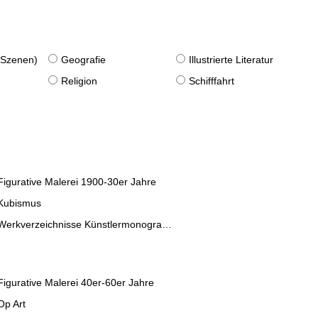
. Szenen)
Geografie
Illustrierte Literatur
Religion
Schifffahrt
Figurative Malerei 1900-30er Jahre
Kubismus
Werkverzeichnisse Künstlermonographien
Figurative Malerei 40er-60er Jahre
Op Art