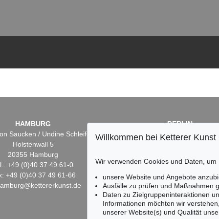
HAMBURG
BERLIN
on Saucken / Undine Schleifer
Dr. Simone Wiechers
Willkommen bei Ketterer Kunst
Holstenwall 5
Fasanenstr. 70
20355 Hamburg
10719 Berlin
Wir verwenden Cookies und Daten, um
l.: +49 (0)40 37 49 61-0
Tel.: +49 (0)30 88 67 53-6
x: +49 (0)40 37 49 61-66
Fax: +49 (0)30 88 67 56-
unsere Website und Angebote anzubi
hamburg@kettererkunst.de
infoberlin@kettererkunst.
Ausfälle zu prüfen und Maßnahmen g
Daten zu Zielgruppeninteraktionen u
Informationen möchten wir verstehen
unserer Website(s) und Qualität unser