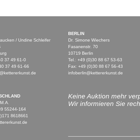
BERLIN
aucken / Undine Schleifer
Dr. Simone Wiechers
5
Fasanenstr. 70
urg
10719 Berlin
)40 37 49 61-0
Tel.: +49 (0)30 88 67 53-63
40 37 49 61-66
Fax: +49 (0)30 88 67 56-43
@kettererkunst.de
infoberlin@kettererkunst.de
Keine Auktion mehr ver
SCHLAND
 M.A.
Wir informieren Sie recht
)89 55244-164
(0)171 8618661
tererkunst.de