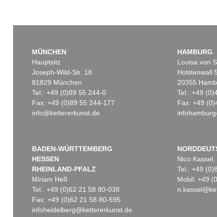
MÜNCHEN
HAMBURG
Hauptsitz
Louisa von S
Joseph-Wild-Str. 18
Holstenwall 
81829 München
20355 Hamb
Tel.: +49 (0)89 55 244-0
Tel.: +49 (0
Fax: +49 (0)89 55 244-177
Fax: +49 (0)
info@kettererkunst.de
infohamburg
BADEN-WÜRTTEMBERG
NORDDEUT
HESSEN
Nico Kassel,
RHEINLAND-PFALZ
Tel.: +49 (0
Miriam Heß
Mobil: +49 
Tel.: +49 (0)62 21 58 80-038
n.kassel@ket
Fax: +49 (0)62 21 58 80-595
infoheidelberg@kettererkunst.de