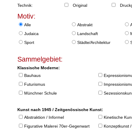
Technik:
Original
Druckg
Motiv:
Alle
Abstrakt
Judaica
Landschaft
Sport
Städte/Architektur
Sammelgebiet:
Klassische Moderne:
Bauhaus
Expressionism
Futurismus
Impressionism
Münchner Schule
Sezessionskun
Kunst nach 1945 / Zeitgenössische Kunst:
Abstraktion / Informel
Kinetische Kun
Figurative Malerei 70er-Gegenwart
Konzeptkunst /