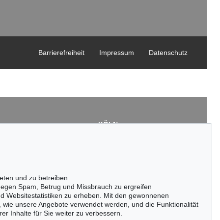
Barrierefreiheit
Impressum
Datenschutz
KÖLN
Cordula Lichtenberg
Gertrudenstraße 24-28
50667 Köln
3
Tel.: +49 (0)221 510 908-15
43
infokoeln@kettererkunst.de
eten und zu betreiben
de
egen Spam, Betrug und Missbrauch zu ergreifen
nd Websitestatistiken zu erheben. Mit den gewonnenen
, wie unsere Angebote verwendet werden, und die Funktionalität
er Inhalte für Sie weiter zu verbessern.