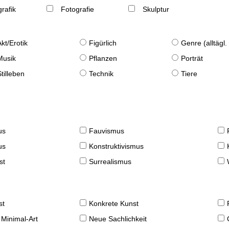
rafik
Fotografie
Skulptur
Akt/Erotik
Figürlich
Genre (alltägl
Musik
Pflanzen
Porträt
Stilleben
Technik
Tiere
us
Fauvismus
us
Konstruktivismus
st
Surrealismus
st
Konkrete Kunst
 Minimal-Art
Neue Sachlichkeit