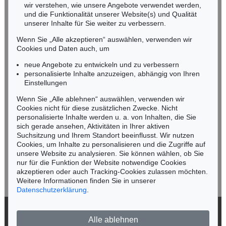
wir verstehen, wie unsere Angebote verwendet werden,
NORDDEUTSCHLAND
und die Funktionalität unserer Website(s) und Qualität
Nico Kassel, M.A.
unserer Inhalte für Sie weiter zu verbessern.
Tel.: +49 (0)89 55244-164
Wenn Sie „Alle akzeptieren“ auswählen, verwenden wir
Mobil: +49 (0)171 8618661
Cookies und Daten auch, um
n.kassel@kettererkunst.de
neue Angebote zu entwickeln und zu verbessern
personalisierte Inhalte anzuzeigen, abhängig von Ihren
Einstellungen
Keine Auktion mehr verpassen!
Wenn Sie „Alle ablehnen“ auswählen, verwenden wir
Wir informieren Sie rechtzeitig.
Cookies nicht für diese zusätzlichen Zwecke. Nicht
personalisierte Inhalte werden u. a. von Inhalten, die Sie
sich gerade ansehen, Aktivitäten in Ihrer aktiven
Suchsitzung und Ihrem Standort beeinflusst. Wir nutzen
Cookies, um Inhalte zu personalisieren und die Zugriffe auf
Jetzt zum Newsletter anmelden >
unsere Website zu analysieren. Sie können wählen, ob Sie
nur für die Funktion der Website notwendige Cookies
akzeptieren oder auch Tracking-Cookies zulassen möchten.
Weitere Informationen finden Sie in unserer
Datenschutzerklärung
.
© 2026 Ketterer Kunst GmbH & Co. KG
Alle ablehnen