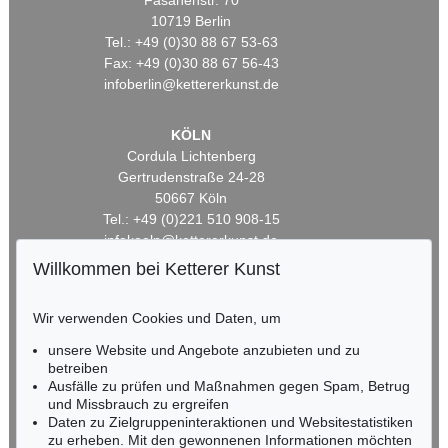
Fasanenstr. 70
10719 Berlin
Tel.: +49 (0)30 88 67 53-63
Fax: +49 (0)30 88 67 56-43
infoberlin@kettererkunst.de
KÖLN
Cordula Lichtenberg
Gertrudenstraße 24-28
50667 Köln
Tel.: +49 (0)221 510 908-15
infokoeln@kettererkunst.de
Willkommen bei Ketterer Kunst
BADEN-WÜRTTEMBERG
HESSEN
Wir verwenden Cookies und Daten, um
RHEINLAND-PFALZ
unsere Website und Angebote anzubieten und zu
Miriam Heß
betreiben
Tel.: +49 (0)62 21 58 80-038
Ausfälle zu prüfen und Maßnahmen gegen Spam, Betrug
Fax: +49 (0)62 21 58 80-595
und Missbrauch zu ergreifen
infoheidelberg@kettererkunst.de
Daten zu Zielgruppeninteraktionen und Websitestatistiken
zu erheben. Mit den gewonnenen Informationen möchten