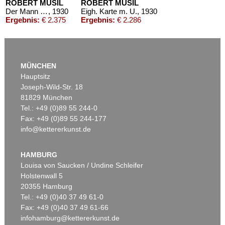
ROBERT MUSIL
ROBERT MUSIL
Der Mann ohne Eigenschaften. 3 Bände + 1 Beigabe
, 1930
Eigh. Karte m. U.
, 1930
Ergebnis:
€ 2.375
Ergebnis:
€ 2.286
MÜNCHEN
Hauptsitz
Joseph-Wild-Str. 18
81829 München
Tel.: +49 (0)89 55 244-0
Fax: +49 (0)89 55 244-177
info@kettererkunst.de
Auktion 482 - Lot 77
Auktion 309 - Lot 1801
ROBERT MUSIL
ROBERT MUSIL
Der Mann ohne Eigenschaften. 3 Bände
, 1930
3 Bde. + 1 Beig. (1930), 4 Tle.
, 1930
HAMBURG
Ergebnis:
€ 2.091
Ergebnis:
€ 1.920
Louisa von Saucken / Undine Schleifer
Holstenwall 5
20355 Hamburg
Tel.: +49 (0)40 37 49 61-0
Fax: +49 (0)40 37 49 61-66
infohamburg@kettererkunst.de