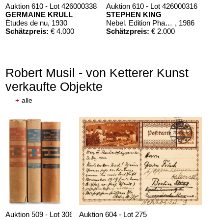
Auktion 610 - Lot 426000338
Auktion 610 - Lot 426000316
GERMAINE KRULL
STEPHEN KING
Ètudes de nu
, 1930
Nebel. Edition Phantasia
, 1986
Schätzpreis:
€ 4.000
Schätzpreis:
€ 2.000
Robert Musil - von Ketterer Kunst
verkaufte Objekte
+
alle
Auktion 610 - Lot 426000319
J. ROWLING
Harry Potter und der Stein der Weisen. Harry Potter und die Kammer des Schreckens. Signiert.
, 1998
Schätzpreis:
€ 1.800
Auktion 509 - Lot 306
Auktion 604 - Lot 275