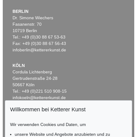
BERLIN
Dr. Simone Wiechers
Fasanenstr. 70
Auktion 359 - Lot 994
Auktion 549 - Lot 592
10719 Berlin
ROBERT MUSIL
ROBERT MUSIL
Tel.: +49 (0)30 88 67 53-63
Der Mann ohne Eigenschaften, Bd. 3, 1943.
, 1943
Die Verwirrungen des Zöglings Törless
, 1906
Ergebnis:
€ 1.560
Ergebnis:
€ 1.000
Fax: +49 (0)30 88 67 56-43
infoberlin@kettererkunst.de
KÖLN
Cordula Lichtenberg
Gertrudenstraße 24-28
50667 Köln
Tel.: +49 (0)221 510 908-15
infokoeln@kettererkunst.de
Willkommen bei Ketterer Kunst
Auktion 430 - Lot 983
Auktion 426 - Lot 923
BADEN-WÜRTTEMBERG
R. MUSIL
ROBERT MUSIL
HESSEN
Die Verwirrungen des Zöglings Törleß
, 1906
Grigia. Novelle.
, 1923
Wir verwenden Cookies und Daten, um
RHEINLAND-PFALZ
Ergebnis:
€ 996
Ergebnis:
€ 264
Miriam Heß
unsere Website und Angebote anzubieten und zu