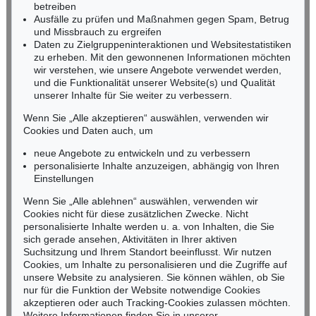
Tel.: +49 (0)62 21 58 80-038
betreiben
Ausfälle zu prüfen und Maßnahmen gegen Spam, Betrug
Fax: +49 (0)62 21 58 80-595
und Missbrauch zu ergreifen
infoheidelberg@kettererkunst.de
Daten zu Zielgruppeninteraktionen und Websitestatistiken
zu erheben. Mit den gewonnenen Informationen möchten
wir verstehen, wie unsere Angebote verwendet werden,
NORDDEUTSCHLAND
und die Funktionalität unserer Website(s) und Qualität
Nico Kassel, M.A.
unserer Inhalte für Sie weiter zu verbessern.
Tel.: +49 (0)89 55244-164
Mobil: +49 (0)171 8618661
Wenn Sie „Alle akzeptieren“ auswählen, verwenden wir
n.kassel@kettererkunst.de
Cookies und Daten auch, um
Auktion 301 - Lot 1902
ROBERT MUSIL
neue Angebote zu entwickeln und zu verbessern
Grigia
personalisierte Inhalte anzuzeigen, abhängig von Ihren
Ergebnis:
€ 226
Keine Auktion mehr verpassen!
Einstellungen
Wir informieren Sie rechtzeitig.
Wenn Sie „Alle ablehnen“ auswählen, verwenden wir
Cookies nicht für diese zusätzlichen Zwecke. Nicht
personalisierte Inhalte werden u. a. von Inhalten, die Sie
sich gerade ansehen, Aktivitäten in Ihrer aktiven
Suchsitzung und Ihrem Standort beeinflusst. Wir nutzen
Jetzt zum Newsletter anmelden >
Cookies, um Inhalte zu personalisieren und die Zugriffe auf
unsere Website zu analysieren. Sie können wählen, ob Sie
nur für die Funktion der Website notwendige Cookies
akzeptieren oder auch Tracking-Cookies zulassen möchten.
Weitere Informationen finden Sie in unserer