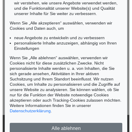
wir verstehen, wie unsere Angebote verwendet werden,
NORDDEUTSCHLAND
und die Funktionalität unserer Website(s) und Qualität
Nico Kassel, M.A.
unserer Inhalte für Sie weiter zu verbessern.
Tel.: +49 (0)89 55244-164
Wenn Sie „Alle akzeptieren“ auswählen, verwenden wir
Mobil: +49 (0)171 8618661
Cookies und Daten auch, um
n.kassel@kettererkunst.de
neue Angebote zu entwickeln und zu verbessern
personalisierte Inhalte anzuzeigen, abhängig von Ihren
Einstellungen
Keine Auktion mehr verpassen!
Wenn Sie „Alle ablehnen“ auswählen, verwenden wir
Wir informieren Sie rechtzeitig.
Cookies nicht für diese zusätzlichen Zwecke. Nicht
personalisierte Inhalte werden u. a. von Inhalten, die Sie
sich gerade ansehen, Aktivitäten in Ihrer aktiven
Suchsitzung und Ihrem Standort beeinflusst. Wir nutzen
Cookies, um Inhalte zu personalisieren und die Zugriffe auf
Jetzt zum Newsletter anmelden >
unsere Website zu analysieren. Sie können wählen, ob Sie
nur für die Funktion der Website notwendige Cookies
akzeptieren oder auch Tracking-Cookies zulassen möchten.
Weitere Informationen finden Sie in unserer
Datenschutzerklärung
.
© 2026 Ketterer Kunst GmbH & Co. KG
Alle ablehnen