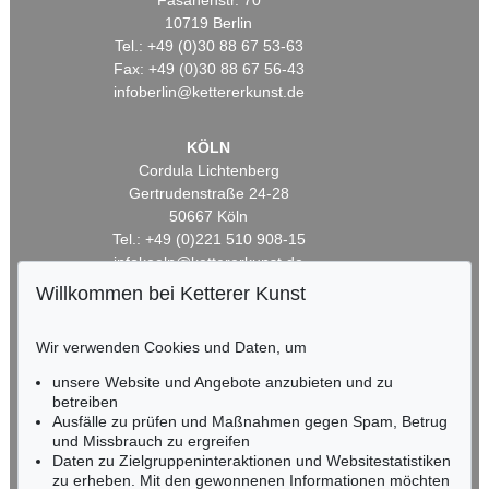
Fasanenstr. 70
10719 Berlin
Tel.: +49 (0)30 88 67 53-63
Fax: +49 (0)30 88 67 56-43
infoberlin@kettererkunst.de
KÖLN
Cordula Lichtenberg
Gertrudenstraße 24-28
50667 Köln
Tel.: +49 (0)221 510 908-15
infokoeln@kettererkunst.de
Willkommen bei Ketterer Kunst
BADEN-WÜRTTEMBERG
HESSEN
Wir verwenden Cookies und Daten, um
RHEINLAND-PFALZ
unsere Website und Angebote anzubieten und zu
Miriam Heß
betreiben
Tel.: +49 (0)62 21 58 80-038
Ausfälle zu prüfen und Maßnahmen gegen Spam, Betrug
Fax: +49 (0)62 21 58 80-595
und Missbrauch zu ergreifen
infoheidelberg@kettererkunst.de
Daten zu Zielgruppeninteraktionen und Websitestatistiken
zu erheben. Mit den gewonnenen Informationen möchten