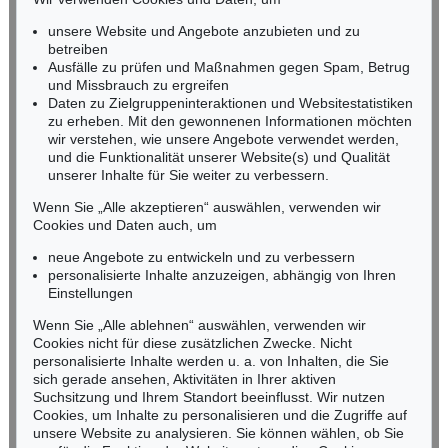
RHEINLAND-PFALZ
Ergebnis:
€ 204
Miriam Heß
unsere Website und Angebote anzubieten und zu
Tel.: +49 (0)62 21 58 80-038
betreiben
Ausfälle zu prüfen und Maßnahmen gegen Spam, Betrug
Fax: +49 (0)62 21 58 80-595
und Missbrauch zu ergreifen
infoheidelberg@kettererkunst.de
Daten zu Zielgruppeninteraktionen und Websitestatistiken
zu erheben. Mit den gewonnenen Informationen möchten
wir verstehen, wie unsere Angebote verwendet werden,
NORDDEUTSCHLAND
und die Funktionalität unserer Website(s) und Qualität
Nico Kassel, M.A.
unserer Inhalte für Sie weiter zu verbessern.
Tel.: +49 (0)89 55244-164
Mobil: +49 (0)171 8618661
Wenn Sie „Alle akzeptieren“ auswählen, verwenden wir
n.kassel@kettererkunst.de
Cookies und Daten auch, um
neue Angebote zu entwickeln und zu verbessern
personalisierte Inhalte anzuzeigen, abhängig von Ihren
Keine Auktion mehr verpassen!
Einstellungen
Wir informieren Sie rechtzeitig.
Wenn Sie „Alle ablehnen“ auswählen, verwenden wir
Cookies nicht für diese zusätzlichen Zwecke. Nicht
personalisierte Inhalte werden u. a. von Inhalten, die Sie
sich gerade ansehen, Aktivitäten in Ihrer aktiven
Suchsitzung und Ihrem Standort beeinflusst. Wir nutzen
Jetzt zum Newsletter anmelden >
Cookies, um Inhalte zu personalisieren und die Zugriffe auf
unsere Website zu analysieren. Sie können wählen, ob Sie