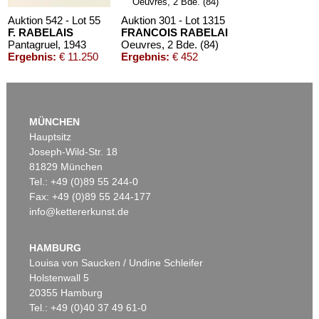
Auktion 542 - Lot 55
Auktion 301 - Lot 1315
F. RABELAIS
FRANCOIS RABELAIS
Pantagruel
, 1943
Oeuvres, 2 Bde. (84)
Ergebnis:
€ 11.250
Ergebnis:
€ 452
MÜNCHEN
Hauptsitz
Joseph-Wild-Str. 18
81829 München
Tel.: +49 (0)89 55 244-0
Fax: +49 (0)89 55 244-177
info@kettererkunst.de
Auktion 434 - Lot 721
FRANÇOIS RABELAIS
Les cinq livres de F. Rabelais
, 1876
HAMBURG
Ergebnis:
€ 312
Louisa von Saucken / Undine Schleifer
Holstenwall 5
20355 Hamburg
Tel.: +49 (0)40 37 49 61-0