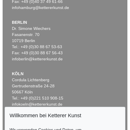
Fax: +49 (0)40 37 49 61-66
infohamburg@kettererkunst.de
BERLIN
Dr. Simone Wiechers
Fasanenstr. 70
Auktion 301 - Lot 1314
Auktion 418 - Lot 875
10719 Berlin
FRANCOIS RABELAIS
F. RABELAIS
Tel.: +49 (0)30 88 67 53-63
Oeuvres (83)
, 1854
Pantagrueline prognostication. 1933
, 1933
Ergebnis:
€ 274
Ergebnis:
€ 240
Fax: +49 (0)30 88 67 56-43
infoberlin@kettererkunst.de
KÖLN
Cordula Lichtenberg
Gertrudenstraße 24-28
50667 Köln
Tel.: +49 (0)221 510 908-15
infokoeln@kettererkunst.de
Willkommen bei Ketterer Kunst
Auktion 353 - Lot 1661
BADEN-WÜRTTEMBERG
FRANCOIS RABELAIS
HESSEN
Gargantua und Pantagruel. 2 Bde. 1911.
, 1911
Wir verwenden Cookies und Daten, um