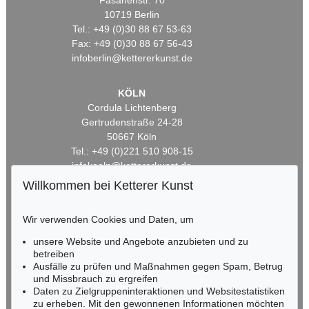
Fasanenstr. 70
10719 Berlin
Tel.: +49 (0)30 88 67 53-63
Fax: +49 (0)30 88 67 56-43
infoberlin@kettererkunst.de
KÖLN
Cordula Lichtenberg
Gertrudenstraße 24-28
50667 Köln
Tel.: +49 (0)221 510 908-15
infokoeln@kettererkunst.de
Willkommen bei Ketterer Kunst
BADEN-WÜRTTEMBERG
HESSEN
Wir verwenden Cookies und Daten, um
RHEINLAND-PFALZ
unsere Website und Angebote anzubieten und zu
Miriam Heß
betreiben
Tel.: +49 (0)62 21 58 80-038
Ausfälle zu prüfen und Maßnahmen gegen Spam, Betrug
Fax: +49 (0)62 21 58 80-595
und Missbrauch zu ergreifen
infoheidelberg@kettererkunst.de
Daten zu Zielgruppeninteraktionen und Websitestatistiken
zu erheben. Mit den gewonnenen Informationen möchten