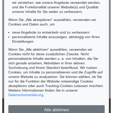
wir verstehen, wie unsere Angebote verwendet werden,
NORDDEUTSCHLAND
und die Funktionalität unserer Website(s) und Qualität
Nico Kassel, M.A.
unserer Inhalte für Sie weiter zu verbessern.
Tel.: +49 (0)89 55244-164
Wenn Sie „Alle akzeptieren“ auswählen, verwenden wir
Mobil: +49 (0)171 8618661
Cookies und Daten auch, um
n.kassel@kettererkunst.de
neue Angebote zu entwickeln und zu verbessern
personalisierte Inhalte anzuzeigen, abhängig von Ihren
Einstellungen
Keine Auktion mehr verpassen!
Wenn Sie „Alle ablehnen“ auswählen, verwenden wir
Wir informieren Sie rechtzeitig.
Cookies nicht für diese zusätzlichen Zwecke. Nicht
personalisierte Inhalte werden u. a. von Inhalten, die Sie
sich gerade ansehen, Aktivitäten in Ihrer aktiven
Suchsitzung und Ihrem Standort beeinflusst. Wir nutzen
Cookies, um Inhalte zu personalisieren und die Zugriffe auf
Jetzt zum Newsletter anmelden >
unsere Website zu analysieren. Sie können wählen, ob Sie
nur für die Funktion der Website notwendige Cookies
akzeptieren oder auch Tracking-Cookies zulassen möchten.
Weitere Informationen finden Sie in unserer
Datenschutzerklärung
.
© 2026 Ketterer Kunst GmbH & Co. KG
Alle ablehnen