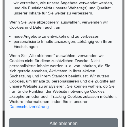
wir verstehen, wie unsere Angebote verwendet werden,
NORDDEUTSCHLAND
und die Funktionalität unserer Website(s) und Qualität
Nico Kassel, M.A.
unserer Inhalte für Sie weiter zu verbessern.
Tel.: +49 (0)89 55244-164
Wenn Sie „Alle akzeptieren“ auswählen, verwenden wir
Mobil: +49 (0)171 8618661
Cookies und Daten auch, um
n.kassel@kettererkunst.de
neue Angebote zu entwickeln und zu verbessern
personalisierte Inhalte anzuzeigen, abhängig von Ihren
Einstellungen
Keine Auktion mehr verpassen!
Wenn Sie „Alle ablehnen“ auswählen, verwenden wir
Wir informieren Sie rechtzeitig.
Cookies nicht für diese zusätzlichen Zwecke. Nicht
personalisierte Inhalte werden u. a. von Inhalten, die Sie
sich gerade ansehen, Aktivitäten in Ihrer aktiven
Suchsitzung und Ihrem Standort beeinflusst. Wir nutzen
Cookies, um Inhalte zu personalisieren und die Zugriffe auf
Jetzt zum Newsletter anmelden >
unsere Website zu analysieren. Sie können wählen, ob Sie
nur für die Funktion der Website notwendige Cookies
akzeptieren oder auch Tracking-Cookies zulassen möchten.
Weitere Informationen finden Sie in unserer
Datenschutzerklärung
.
© 2026 Ketterer Kunst GmbH & Co. KG
Alle ablehnen