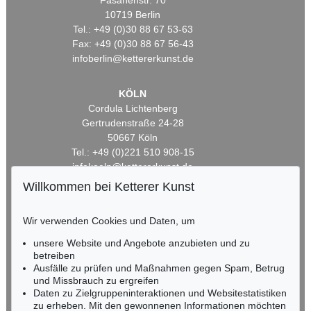
Fasanenstr. 70
10719 Berlin
Tel.: +49 (0)30 88 67 53-63
Fax: +49 (0)30 88 67 56-43
infoberlin@kettererkunst.de
KÖLN
Cordula Lichtenberg
Gertrudenstraße 24-28
50667 Köln
Tel.: +49 (0)221 510 908-15
infokoeln@kettererkunst.de
Willkommen bei Ketterer Kunst
BADEN-WÜRTTEMBERG
HESSEN
Wir verwenden Cookies und Daten, um
RHEINLAND-PFALZ
unsere Website und Angebote anzubieten und zu
Miriam Heß
betreiben
Tel.: +49 (0)62 21 58 80-038
Ausfälle zu prüfen und Maßnahmen gegen Spam, Betrug
Fax: +49 (0)62 21 58 80-595
und Missbrauch zu ergreifen
infoheidelberg@kettererkunst.de
Daten zu Zielgruppeninteraktionen und Websitestatistiken
zu erheben. Mit den gewonnenen Informationen möchten