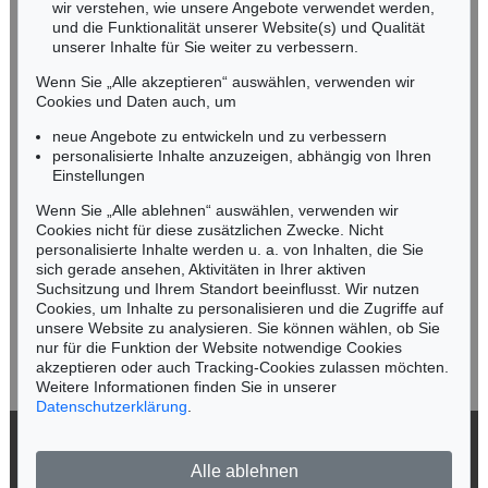
wir verstehen, wie unsere Angebote verwendet werden,
NORDDEUTSCHLAND
und die Funktionalität unserer Website(s) und Qualität
Nico Kassel, M.A.
unserer Inhalte für Sie weiter zu verbessern.
Tel.: +49 (0)89 55244-164
Mobil: +49 (0)171 8618661
Wenn Sie „Alle akzeptieren“ auswählen, verwenden wir
n.kassel@kettererkunst.de
Cookies und Daten auch, um
Auktion 446 - Lot 19
Auktion 555 - Lot 356
F. STUCK
FRANZ VON STUCK
neue Angebote zu entwickeln und zu verbessern
Aschenbrödel
, 1899
Der Engel des Gerichts
, 1922
personalisierte Inhalte anzuzeigen, abhängig von Ihren
Ergebnis:
€ 131.250
Ergebnis:
€ 127.000
Keine Auktion mehr verpassen!
Einstellungen
Wir informieren Sie rechtzeitig.
Wenn Sie „Alle ablehnen“ auswählen, verwenden wir
Cookies nicht für diese zusätzlichen Zwecke. Nicht
personalisierte Inhalte werden u. a. von Inhalten, die Sie
sich gerade ansehen, Aktivitäten in Ihrer aktiven
Suchsitzung und Ihrem Standort beeinflusst. Wir nutzen
Jetzt zum Newsletter anmelden >
Cookies, um Inhalte zu personalisieren und die Zugriffe auf
unsere Website zu analysieren. Sie können wählen, ob Sie
nur für die Funktion der Website notwendige Cookies
akzeptieren oder auch Tracking-Cookies zulassen möchten.
Weitere Informationen finden Sie in unserer
Auktion 546 - Lot 355
Datenschutzerklärung
.
FRANZ VON STUCK
Susanna im Bade
, 1896
© 2026 Ketterer Kunst GmbH & Co. KG
Ergebnis:
€ 127.000
Alle ablehnen
Datenschutz
Impressum