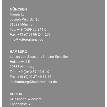
MÜNCHEN
Hauptsitz
Joseph-Wild-Str. 18
81829 München
Tel.: +49 (0)89 55 244-0
Fax: +49 (0)89 55 244-177
info@kettererkunst.de
Auktion 446 - Lot 20
Auktion 431 - Lot 92
F. STUCK
F. STUCK
Susanna im Bade
, 1913
Frühling
, 1900
HAMBURG
Ergebnis:
€ 375.000
Ergebnis:
€ 300.000
Louisa von Saucken / Undine Schleifer
Holstenwall 5
20355 Hamburg
Tel.: +49 (0)40 37 49 61-0
Fax: +49 (0)40 37 49 61-66
infohamburg@kettererkunst.de
BERLIN
Dr. Simone Wiechers
Fasanenstr. 70
Auktion 498 - Lot 555
Auktion 538 - Lot 643