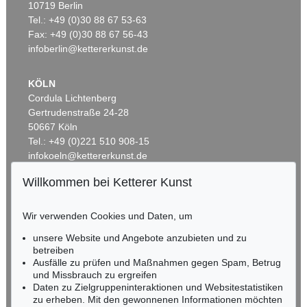
10719 Berlin
FRANZ VON STUCK
F. STUCK
Porträt Gemma Bierbaum
, 1902
Franz und Mary Stuck – Künstlerfest
, 1898
Tel.: +49 (0)30 88 67 53-63
Ergebnis:
€ 162.500
Ergebnis:
€ 139.700
Fax: +49 (0)30 88 67 56-43
infoberlin@kettererkunst.de
KÖLN
Cordula Lichtenberg
Gertrudenstraße 24-28
50667 Köln
Tel.: +49 (0)221 510 908-15
infokoeln@kettererkunst.de
Willkommen bei Ketterer Kunst
Auktion 523 - Lot 361
BADEN-WÜRTTEMBERG
FRANZ VON STUCK
HESSEN
Meerweibchen
, 1891
Wir verwenden Cookies und Daten, um
Ergebnis:
€ 137.500
RHEINLAND-PFALZ
Miriam Heß
unsere Website und Angebote anzubieten und zu
Tel.: +49 (0)62 21 58 80-038
betreiben
Ausfälle zu prüfen und Maßnahmen gegen Spam, Betrug
Fax: +49 (0)62 21 58 80-595
und Missbrauch zu ergreifen
infoheidelberg@kettererkunst.de
Daten zu Zielgruppeninteraktionen und Websitestatistiken
zu erheben. Mit den gewonnenen Informationen möchten