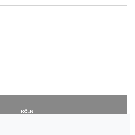
KÖLN
Cordula Lichtenberg
Gertrudenstraße 24-28
50667 Köln