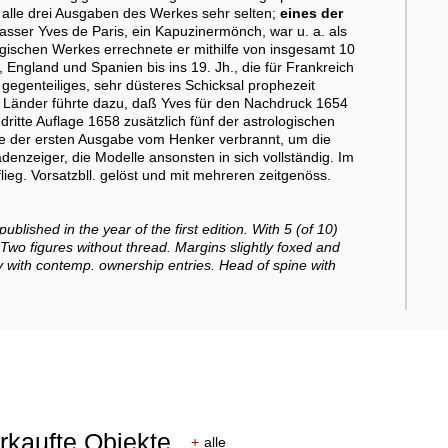
 alle drei Ausgaben des Werkes sehr selten;
eines der
fasser Yves de Paris, ein Kapuzinermönch, war u. a. als
ogischen Werkes errechnete er mithilfe von insgesamt 10
 England und Spanien bis ins 19. Jh., die für Frankreich
gegenteiliges, sehr düsteres Schicksal prophezeit
n Länder führte dazu, daß Yves für den Nachdruck 1654
itte Auflage 1658 zusätzlich fünf der astrologischen
re der ersten Ausgabe vom Henker verbrannt, um die
nzeiger, die Modelle ansonsten in sich vollständig. Im
lieg. Vorsatzbll. gelöst und mit mehreren zeitgenöss.
blished in the year of the first edition. With 5 (of 10)
- Two figures without thread. Margins slightly foxed and
y with contemp. ownership entries. Head of spine with
erkaufte Objekte
+
alle