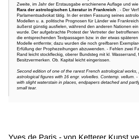
Zweite, im Jahr der Erstausgabe erschienene Auflage und wie
Rara der astrologischen Literatur in Frankreich
. - Der Ver
Parlamentsadvokat tätig. In der ersten Fassung seines astrol
Modellen u. a. politische Prognosen für Länder wie Frankreich,
äußerst günstig ausfielen, während den anderen Nationen ein 
wurde. Der aufgebrachte Protest der Vertreter der betroffene
die entsprechenden Textpassagen bzw. in der etwas späteren dr
Modelle entfernte; dazu wurden die noch greifbaren Exempla
Erfüllung der Prophezeihungen abzuwenden. - Fehlen zwei Fade
Rand leicht stockfleckig, oberer Bundsteg mit kl. Wasserrand, f
Besitzvermerken. Ob. Kapital leicht eingerissen.
Second edition of one of the rarest French astrological works, pu
astrological figures with 16 engr. volvelles. Contemp. vellum. 
with slight waterstain in places, endpapers detached and partl
small tear.
Yves de Paris - von Ketterer Kunst v