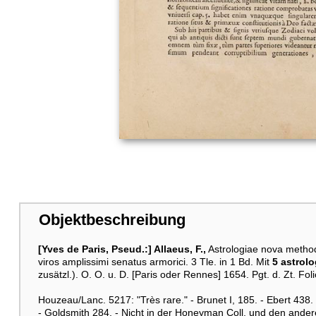
Objektbeschreibung
[Yves de Paris, Pseud.:] Allaeus, F.,
Astrologiae nova methodu
viros amplissimi senatus armorici. 3 Tle. in 1 Bd. Mit
5 astrol
zusätzl.). O. O. u. D. [Paris oder Rennes] 1654. Pgt. d. Zt. Folio
Houzeau/Lanc. 5217: "Très rare." - Brunet I, 185. - Ebert 438. 
- Goldsmith 284. - Nicht in der Honeyman Coll. und den ande