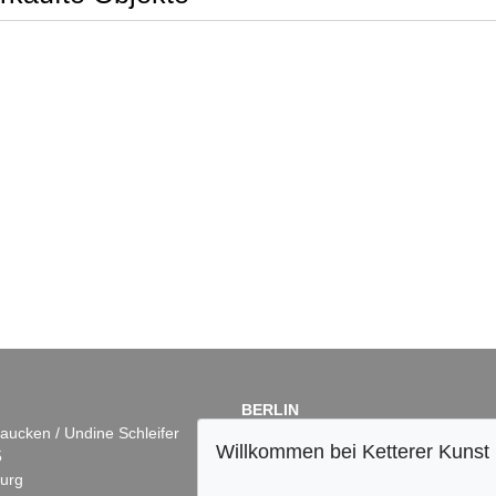
BERLIN
aucken / Undine Schleifer
Dr. Simone Wiechers
Willkommen bei Ketterer Kunst
5
Fasanenstr. 70
urg
10719 Berlin