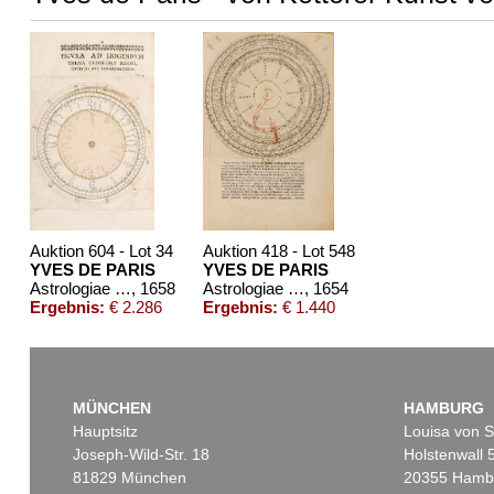
Auktion 604 - Lot 34
Auktion 418 - Lot 548
YVES DE PARIS
YVES DE PARIS
Astrologiae nova methodus
, 1658
Astrologiae nova methodus. 3 Tle. in 1 Bd. 1654.
, 1654
Ergebnis:
€ 2.286
Ergebnis:
€ 1.440
MÜNCHEN
HAMBURG
Hauptsitz
Louisa von S
Joseph-Wild-Str. 18
Holstenwall 
81829 München
20355 Hamb