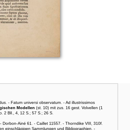
s. - Fatum universi observatum. - Ad illustrissimos
ogischen Modellen
(st. 10) mit zus. 16 gest. Volvellen (1
. 2 Bll., 4, 12 S.; 57 S.; 26 S.
- Dorbon-Ainé 61. - Caillet 11557. - Thorndike VIII, 310f.
ren einschlägigen Sammlungen und Bibliographien. -