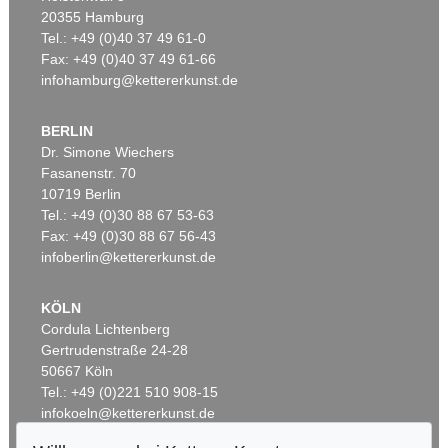
20355 Hamburg
Tel.: +49 (0)40 37 49 61-0
Fax: +49 (0)40 37 49 61-66
infohamburg@kettererkunst.de
BERLIN
Dr. Simone Wiechers
Fasanenstr. 70
Auktion 404 - Lot 588
10719 Berlin
THOMAS BAYRLE
AMSTERDAM
, 1974
Tel.: +49 (0)30 88 67 53-63
Ergebnis:
€ 750
Fax: +49 (0)30 88 67 56-43
infoberlin@kettererkunst.de
KÖLN
Cordula Lichtenberg
Gertrudenstraße 24-28
50667 Köln
Tel.: +49 (0)221 510 908-15
infokoeln@kettererkunst.de