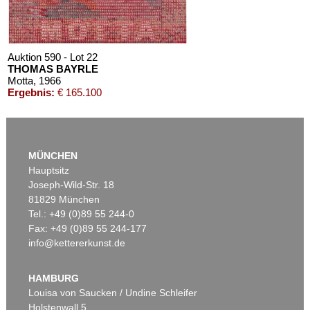
Auktion 590 - Lot 22
THOMAS BAYRLE
Motta
, 1966
Ergebnis:
€ 165.100
MÜNCHEN
Hauptsitz
Joseph-Wild-Str. 18
81829 München
Tel.: +49 (0)89 55 244-0
Fax: +49 (0)89 55 244-177
info@kettererkunst.de
Auktion 604 - Lot 68
Auktion 390 - Lot 1032
THOMAS BAYRLE
T. BAYRLE
Feuer im Weizen. 9 Blätter
, 1970
Bonnie and Clyde
, 1969
HAMBURG
Ergebnis:
€ 8.890
Ergebnis:
€ 1.000
Louisa von Saucken / Undine Schleifer
Holstenwall 5