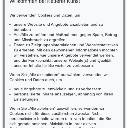
Willkommen bei Ketterer Kunst
BADEN-WÜRTTEMBERG
HESSEN
Wir verwenden Cookies und Daten, um
RHEINLAND-PFALZ
Miriam Heß
unsere Website und Angebote anzubieten und zu
Tel.: +49 (0)62 21 58 80-038
betreiben
Fax: +49 (0)62 21 58 80-595
Ausfälle zu prüfen und Maßnahmen gegen Spam, Betrug
und Missbrauch zu ergreifen
infoheidelberg@kettererkunst.de
Daten zu Zielgruppeninteraktionen und Websitestatistiken
zu erheben. Mit den gewonnenen Informationen möchten
NORDDEUTSCHLAND
wir verstehen, wie unsere Angebote verwendet werden,
und die Funktionalität unserer Website(s) und Qualität
Nico Kassel, M.A.
unserer Inhalte für Sie weiter zu verbessern.
Tel.: +49 (0)89 55244-164
Mobil: +49 (0)171 8618661
Wenn Sie „Alle akzeptieren“ auswählen, verwenden wir
n.kassel@kettererkunst.de
Cookies und Daten auch, um
neue Angebote zu entwickeln und zu verbessern
personalisierte Inhalte anzuzeigen, abhängig von Ihren
Keine Auktion mehr verpassen!
Einstellungen
Wir informieren Sie rechtzeitig.
Wenn Sie „Alle ablehnen“ auswählen, verwenden wir
Cookies nicht für diese zusätzlichen Zwecke. Nicht
personalisierte Inhalte werden u. a. von Inhalten, die Sie
sich gerade ansehen, Aktivitäten in Ihrer aktiven