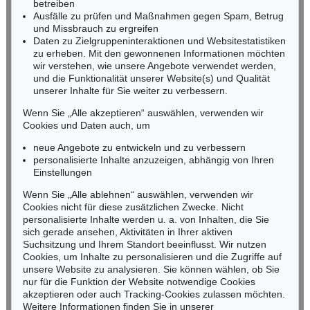
Tel.: +49 (0)62 21 58 80-038
betreiben
Ausfälle zu prüfen und Maßnahmen gegen Spam, Betrug
Fax: +49 (0)62 21 58 80-595
und Missbrauch zu ergreifen
infoheidelberg@kettererkunst.de
Daten zu Zielgruppeninteraktionen und Websitestatistiken
zu erheben. Mit den gewonnenen Informationen möchten
wir verstehen, wie unsere Angebote verwendet werden,
NORDDEUTSCHLAND
und die Funktionalität unserer Website(s) und Qualität
Nico Kassel, M.A.
unserer Inhalte für Sie weiter zu verbessern.
Tel.: +49 (0)89 55244-164
Mobil: +49 (0)171 8618661
Wenn Sie „Alle akzeptieren“ auswählen, verwenden wir
n.kassel@kettererkunst.de
Cookies und Daten auch, um
neue Angebote zu entwickeln und zu verbessern
personalisierte Inhalte anzuzeigen, abhängig von Ihren
Keine Auktion mehr verpassen!
Einstellungen
Wir informieren Sie rechtzeitig.
Wenn Sie „Alle ablehnen“ auswählen, verwenden wir
Cookies nicht für diese zusätzlichen Zwecke. Nicht
personalisierte Inhalte werden u. a. von Inhalten, die Sie
sich gerade ansehen, Aktivitäten in Ihrer aktiven
Suchsitzung und Ihrem Standort beeinflusst. Wir nutzen
Jetzt zum Newsletter anmelden >
Cookies, um Inhalte zu personalisieren und die Zugriffe auf
unsere Website zu analysieren. Sie können wählen, ob Sie
nur für die Funktion der Website notwendige Cookies
akzeptieren oder auch Tracking-Cookies zulassen möchten.
Weitere Informationen finden Sie in unserer