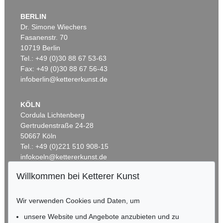
BERLIN
Dr. Simone Wiechers
Fasanenstr. 70
10719 Berlin
Tel.: +49 (0)30 88 67 53-63
Fax: +49 (0)30 88 67 56-43
infoberlin@kettererkunst.de
KÖLN
Cordula Lichtenberg
Gertrudenstraße 24-28
50667 Köln
Tel.: +49 (0)221 510 908-15
infokoeln@kettererkunst.de
Willkommen bei Ketterer Kunst
BADEN-WÜRTTEMBERG
HESSEN
Wir verwenden Cookies und Daten, um
RHEINLAND-PFALZ
Miriam Heß
unsere Website und Angebote anzubieten und zu