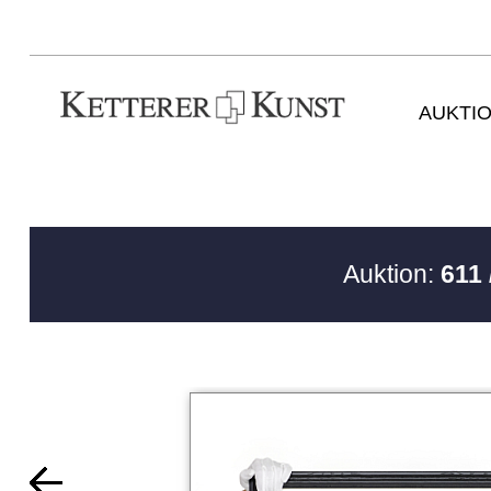
AUKTI
Auktion:
611 