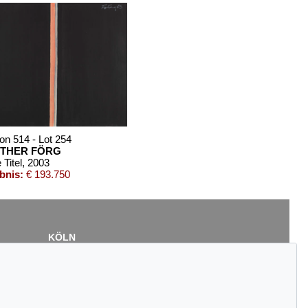
on 514 - Lot 254
THER FÖRG
Titel
, 2003
bnis:
€ 193.750
KÖLN
Cordula Lichtenberg
Gertrudenstraße 24-28
50667 Köln
Tel.: +49 (0)221 510 908-15