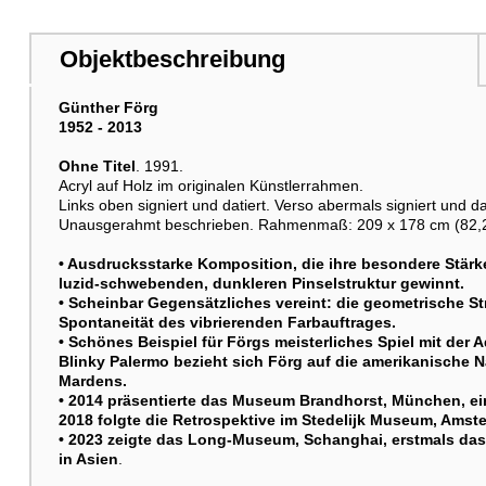
Objektbeschreibung
Günther Förg
1952 - 2013
Ohne Titel
. 1991.
Acryl auf Holz im originalen Künstlerrahmen.
Links oben signiert und datiert. Verso abermals signiert und da
Unausgerahmt beschrieben. Rahmenmaß: 209 x 178 cm (82,2 x
• Ausdrucksstarke Komposition, die ihre besondere Stärke
luzid-schwebenden, dunkleren Pinselstruktur gewinnt.
• Scheinbar Gegensätzliches vereint: die geometrische St
Spontaneität des vibrierenden Farbauftrages.
• Schönes Beispiel für Förgs meisterliches Spiel mit der 
Blinky Palermo bezieht sich Förg auf die amerikanische
Mardens.
• 2014 präsentierte das Museum Brandhorst, München, ei
2018 folgte die Retrospektive im Stedelijk Museum, Amst
• 2023 zeigte das Long-Museum, Schanghai, erstmals das
in Asien
.