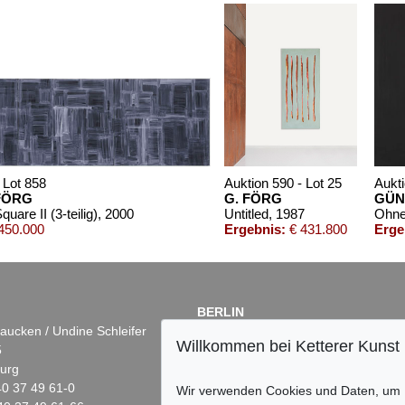
 Lot 858
Auktion 590 - Lot 25
Aukti
FÖRG
G. FÖRG
GÜN
uare II (3-teilig)
, 2000
Untitled
, 1987
Ohne 
450.000
Ergebnis:
€ 431.800
Erge
BERLIN
aucken / Undine Schleifer
Dr. Simone Wiechers
Willkommen bei Ketterer Kunst
5
Fasanenstr. 70
urg
10719 Berlin
)40 37 49 61-0
Tel.: +49 (0)30 88 67 53-63
Wir verwenden Cookies und Daten, um