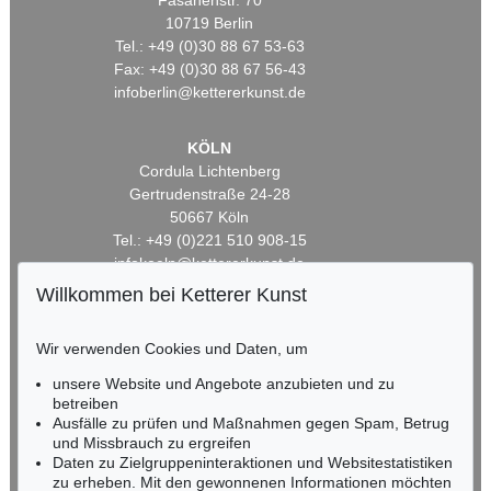
Fasanenstr. 70
10719 Berlin
Tel.: +49 (0)30 88 67 53-63
Fax: +49 (0)30 88 67 56-43
infoberlin@kettererkunst.de
KÖLN
Cordula Lichtenberg
Gertrudenstraße 24-28
50667 Köln
Tel.: +49 (0)221 510 908-15
infokoeln@kettererkunst.de
Willkommen bei Ketterer Kunst
BADEN-WÜRTTEMBERG
HESSEN
Wir verwenden Cookies und Daten, um
RHEINLAND-PFALZ
unsere Website und Angebote anzubieten und zu
Miriam Heß
betreiben
Tel.: +49 (0)62 21 58 80-038
Ausfälle zu prüfen und Maßnahmen gegen Spam, Betrug
Fax: +49 (0)62 21 58 80-595
und Missbrauch zu ergreifen
infoheidelberg@kettererkunst.de
Daten zu Zielgruppeninteraktionen und Websitestatistiken
zu erheben. Mit den gewonnenen Informationen möchten