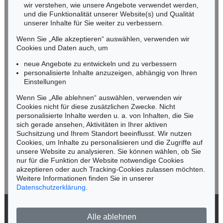
wir verstehen, wie unsere Angebote verwendet werden,
NORDDEUTSCHLAND
und die Funktionalität unserer Website(s) und Qualität
Nico Kassel, M.A.
unserer Inhalte für Sie weiter zu verbessern.
Tel.: +49 (0)89 55244-164
Wenn Sie „Alle akzeptieren“ auswählen, verwenden wir
Mobil: +49 (0)171 8618661
Cookies und Daten auch, um
n.kassel@kettererkunst.de
neue Angebote zu entwickeln und zu verbessern
personalisierte Inhalte anzuzeigen, abhängig von Ihren
Einstellungen
Keine Auktion mehr verpassen!
Wenn Sie „Alle ablehnen“ auswählen, verwenden wir
Wir informieren Sie rechtzeitig.
Cookies nicht für diese zusätzlichen Zwecke. Nicht
personalisierte Inhalte werden u. a. von Inhalten, die Sie
sich gerade ansehen, Aktivitäten in Ihrer aktiven
Suchsitzung und Ihrem Standort beeinflusst. Wir nutzen
Cookies, um Inhalte zu personalisieren und die Zugriffe auf
Jetzt zum Newsletter anmelden >
unsere Website zu analysieren. Sie können wählen, ob Sie
nur für die Funktion der Website notwendige Cookies
akzeptieren oder auch Tracking-Cookies zulassen möchten.
Weitere Informationen finden Sie in unserer
Datenschutzerklärung
.
© 2026 Ketterer Kunst GmbH & Co. KG
Alle ablehnen