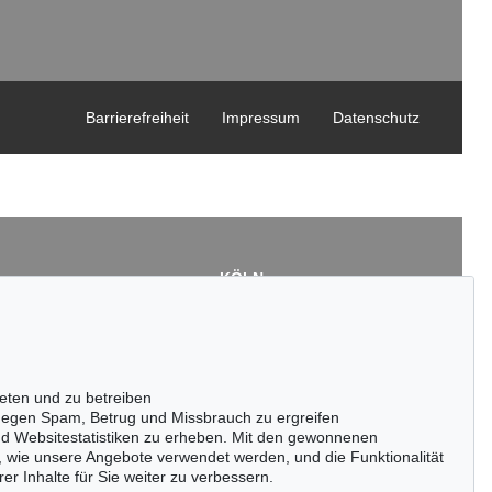
Barrierefreiheit
Impressum
Datenschutz
KÖLN
Cordula Lichtenberg
Gertrudenstraße 24-28
50667 Köln
3
Tel.: +49 (0)221 510 908-15
43
infokoeln@kettererkunst.de
eten und zu betreiben
de
egen Spam, Betrug und Missbrauch zu ergreifen
nd Websitestatistiken zu erheben. Mit den gewonnenen
, wie unsere Angebote verwendet werden, und die Funktionalität
er Inhalte für Sie weiter zu verbessern.