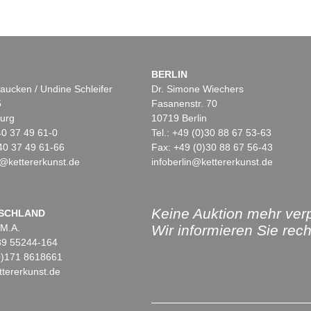
BERLIN
aucken / Undine Schleifer
Dr. Simone Wiechers
5
Fasanenstr. 70
urg
10719 Berlin
)40 37 49 61-0
Tel.: +49 (0)30 88 67 53-63
40 37 49 61-66
Fax: +49 (0)30 88 67 56-43
@kettererkunst.de
infoberlin@kettererkunst.de
Keine Auktion mehr ver
SCHLAND
 M.A.
Wir informieren Sie recht
)89 55244-164
(0)171 8618661
tererkunst.de