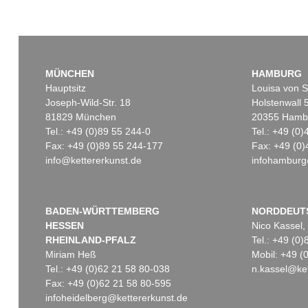
MÜNCHEN
HAMBURG
Hauptsitz
Louisa von S
Joseph-Wild-Str. 18
Holstenwall 
81829 München
20355 Hamb
Tel.: +49 (0)89 55 244-0
Tel.: +49 (0
Fax: +49 (0)89 55 244-177
Fax: +49 (0)
info@kettererkunst.de
infohamburg
BADEN-WÜRTTEMBERG
NORDDEUT
HESSEN
Nico Kassel,
RHEINLAND-PFALZ
Tel.: +49 (0
Miriam Heß
Mobil: +49 
Tel.: +49 (0)62 21 58 80-038
n.kassel@ket
Fax: +49 (0)62 21 58 80-595
infoheidelberg@kettererkunst.de