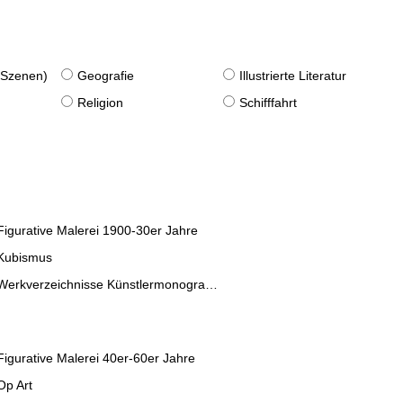
. Szenen)
Geografie
Illustrierte Literatur
Religion
Schifffahrt
Figurative Malerei 1900-30er Jahre
Kubismus
Werkverzeichnisse Künstlermonographien
Figurative Malerei 40er-60er Jahre
Op Art