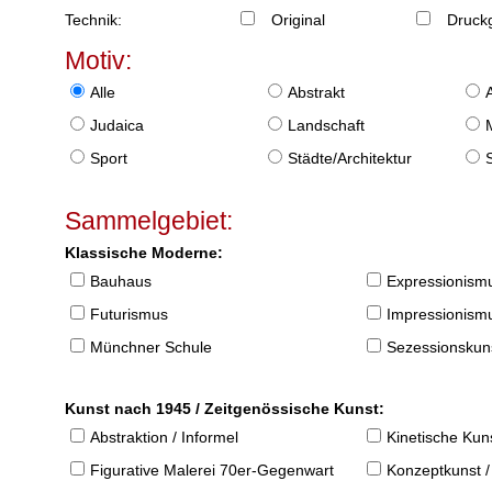
Technik:
Original
Druckg
Motiv:
Alle
Abstrakt
Judaica
Landschaft
Sport
Städte/Architektur
Sammelgebiet:
Klassische Moderne:
Bauhaus
Expressionism
Futurismus
Impressionism
Münchner Schule
Sezessionskun
Kunst nach 1945 / Zeitgenössische Kunst:
Abstraktion / Informel
Kinetische Kun
Figurative Malerei 70er-Gegenwart
Konzeptkunst /