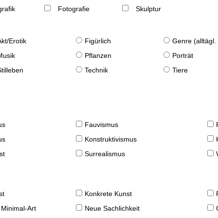
rafik
Fotografie
Skulptur
Akt/Erotik
Figürlich
Genre (alltägl
Musik
Pflanzen
Porträt
Stilleben
Technik
Tiere
us
Fauvismus
us
Konstruktivismus
st
Surrealismus
st
Konkrete Kunst
 Minimal-Art
Neue Sachlichkeit