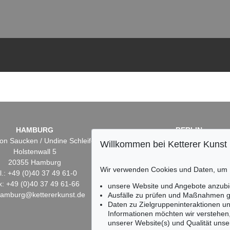
HAMBURG
BERLIN
on Saucken / Undine Schleifer
Dr. Simone Wiechers
Willkommen bei Ketterer Kunst
Holstenwall 5
Fasanenstr. 70
20355 Hamburg
10719 Berlin
Wir verwenden Cookies und Daten, um
l.: +49 (0)40 37 49 61-0
Tel.: +49 (0)30 88 67 53-6
x: +49 (0)40 37 49 61-66
Fax: +49 (0)30 88 67 56-
unsere Website und Angebote anzubi
hamburg@kettererkunst.de
infoberlin@kettererkunst.
Ausfälle zu prüfen und Maßnahmen g
Daten zu Zielgruppeninteraktionen u
Informationen möchten wir verstehen
unserer Website(s) und Qualität unser