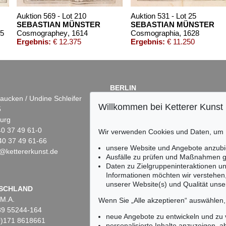
Auktion 569 - Lot 210
Auktion 531 - Lot 25
SEBASTIAN MÜNSTER
SEBASTIAN MÜNSTER
65
Cosmographey
, 1614
Cosmographia
, 1628
Ergebnis:
€ 12.375
Ergebnis:
€ 11.250
BERLIN
aucken / Undine Schleifer
Dr. Simone Wiechers
Willkommen bei Ketterer Kunst
5
Fasanenstr. 70
urg
10719 Berlin
)40 37 49 61-0
Tel.: +49 (0)30 88 67 53-63
Wir verwenden Cookies und Daten, um
40 37 49 61-66
Fax: +49 (0)30 88 67 56-43
unsere Website und Angebote anzubi
@kettererkunst.de
infoberlin@kettererkunst.de
Auktion 305 - Lot 590
Auktion 604 - Lot 180
Ausfälle zu prüfen und Maßnahmen g
SEBASTIAN MÜNSTER
SEBASTIAN MÜNSTER
Daten zu Zielgruppeninteraktionen u
Cosmographia. 1628.
, 1628
Cosmographey oder beschrei
Informationen möchten wir verstehen
Ergebnis:
€ 6.426
Ergebnis:
€ 6.350
unserer Website(s) und Qualität unser
Keine Auktion mehr ver
SCHLAND
 M.A.
Wir informieren Sie recht
Wenn Sie „Alle akzeptieren“ auswählen
)89 55244-164
neue Angebote zu entwickeln und zu
(0)171 8618661
personalisierte Inhalte anzuzeigen, a