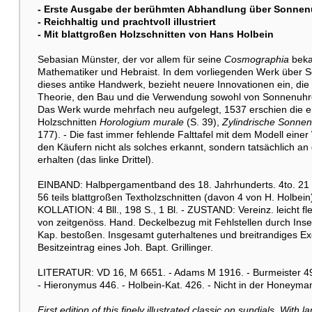
- Erste Ausgabe der berühmten Abhandlung über Sonne
- Reichhaltig und prachtvoll illustriert
- Mit blattgroßen Holzschnitten von Hans Holbein
Sebasian Münster, der vor allem für seine
Cosmographia
beka
Mathematiker und Hebraist. In dem vorliegenden Werk über So
dieses antike Handwerk, bezieht neuere Innovationen ein, die 
Theorie, den Bau und die Verwendung sowohl von Sonnenuhren
Das Werk wurde mehrfach neu aufgelegt, 1537 erschien die er
Holzschnitten
Horologium murale
(S. 39),
Zylindrische Sonne
177). - Die fast immer fehlende Falttafel mit dem Modell ein
den Käufern nicht als solches erkannt, sondern tatsächlich an
erhalten (das linke Drittel).
EINBAND: Halbpergamentband des 18. Jahrhunderts. 4to. 21 :
56 teils blattgroßen Textholzschnitten (davon 4 von H. Holbe
KOLLATION: 4 Bll., 198 S., 1 Bl. - ZUSTAND: Vereinz. leicht f
von zeitgenöss. Hand. Deckelbezug mit Fehlstellen durch Inse
Kap. bestoßen. Insgesamt guterhaltenes und breitrandiges Ex
Besitzeintrag eines Joh. Bapt. Grillinger.
LITERATUR: VD 16, M 6651. - Adams M 1916. - Burmeister 49.
- Hieronymus 446. - Holbein-Kat. 426. - Nicht in der Honeyman
First edition of this finely illustrated classic on sundials. With