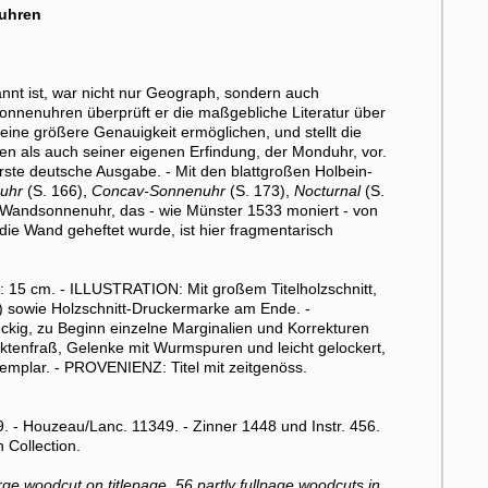
nuhren
nnt ist, war nicht nur Geograph, sondern auch
nnenuhren überprüft er die maßgebliche Literatur über
eine größere Genauigkeit ermöglichen, und stellt die
 als auch seiner eigenen Erfindung, der Monduhr, vor.
ste deutsche Ausgabe. - Mit den blattgroßen Holbein-
nuhr
(S. 166),
Concav-Sonnenuhr
(S. 173),
Nocturnal
(S.
er Wandsonnenuhr, das - wie Münster 1533 moniert - von
 die Wand geheftet wurde, ist hier fragmentarisch
 15 cm. - ILLUSTRATION: Mit großem Titelholzschnitt,
in) sowie Holzschnitt-Druckermarke am Ende. -
leckig, zu Beginn einzelne Marginalien und Korrekturen
ktenfraß, Gelenke mit Wurmspuren und leicht gelockert,
emplar. - PROVENIENZ: Titel mit zeitgenöss.
 - Houzeau/Lanc. 11349. - Zinner 1448 und Instr. 456.
 Collection.
 large woodcut on titlepage, 56 partly fullpage woodcuts in