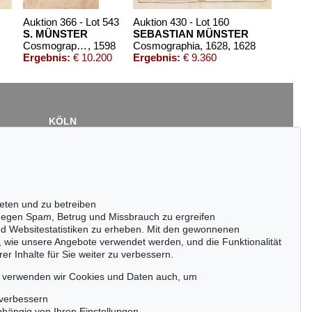
Auktion 366 - Lot 543
Auktion 430 - Lot 160
S. MÜNSTER
SEBASTIAN MÜNSTER
Cosmographey. Basel 1598.
, 1598
Cosmographia, 1628
, 1628
Ergebnis:
€ 10.200
Ergebnis:
€ 9.360
KÖLN
Cordula Lichtenberg
Gertrudenstraße 24-28
50667 Köln
Tel.: +49 (0)221 510 908-15
infokoeln@kettererkunst.de
eten und zu betreiben
Auktion 491 - Lot 170
egen Spam, Betrug und Missbrauch zu ergreifen
SEBASTIAN MÜNSTER
nd Websitestatistiken zu erheben. Mit den gewonnenen
bung aller Länder
, 1574
Cosmographey oder Beschreibung
, 1578
, wie unsere Angebote verwendet werden, und die Funktionalität
Ergebnis:
€ 6.125
er Inhalte für Sie weiter zu verbessern.
passen!
zeitig.
, verwenden wir Cookies und Daten auch, um
 verbessern
bhängig von Ihren Einstellungen