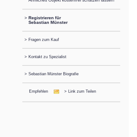
Ähnliches Objekt kostenfrei schätzen lassen!
>
Registrieren für
Sebastian Münster
>
Fragen zum Kauf
>
Kontakt zu Spezialist
>
Sebastian Münster Biografie
Empfehlen
>
Link zum Teilen