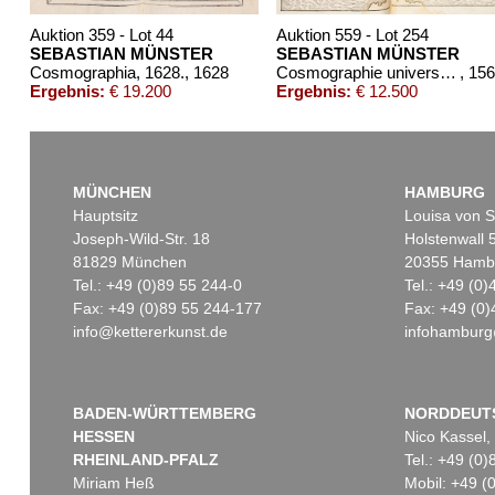
Auktion 359 - Lot 44
Auktion 559 - Lot 254
SEBASTIAN MÜNSTER
SEBASTIAN MÜNSTER
Cosmographia, 1628.
, 1628
Cosmographie universelle
, 15
Ergebnis:
€ 19.200
Ergebnis:
€ 12.500
MÜNCHEN
HAMBURG
Hauptsitz
Louisa von S
Joseph-Wild-Str. 18
Holstenwall 
81829 München
20355 Hamb
Tel.: +49 (0)89 55 244-0
Tel.: +49 (0
Fax: +49 (0)89 55 244-177
Fax: +49 (0)
info@kettererkunst.de
infohamburg
Auktion 266 - Lot 42
Auktion 287 - Lot 493
SEBASTIAN MÜNSTER
S. MÜNSTER
Cosmographey. 1592. 17. dt. Ausg.
, 1592
Cosmographey. 1598.
, 1598
Ergebnis:
€ 8.625
Ergebnis:
€ 7.371
BADEN-WÜRTTEMBERG
NORDDEUT
HESSEN
Nico Kassel,
RHEINLAND-PFALZ
Tel.: +49 (0
Miriam Heß
Mobil: +49 