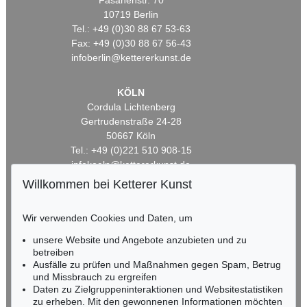
Fasanenstr. 70
10719 Berlin
Tel.: +49 (0)30 88 67 53-63
Fax: +49 (0)30 88 67 56-43
infoberlin@kettererkunst.de
KÖLN
Cordula Lichtenberg
Gertrudenstraße 24-28
50667 Köln
Tel.: +49 (0)221 510 908-15
infokoeln@kettererkunst.de
Willkommen bei Ketterer Kunst
BADEN-WÜRTTEMBERG
HESSEN
Wir verwenden Cookies und Daten, um
RHEINLAND-PFALZ
unsere Website und Angebote anzubieten und zu
Miriam Heß
betreiben
Tel.: +49 (0)62 21 58 80-038
Ausfälle zu prüfen und Maßnahmen gegen Spam, Betrug
Fax: +49 (0)62 21 58 80-595
und Missbrauch zu ergreifen
infoheidelberg@kettererkunst.de
Daten zu Zielgruppeninteraktionen und Websitestatistiken
zu erheben. Mit den gewonnenen Informationen möchten