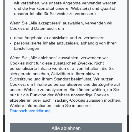
wir verstehen, wie unsere Angebote verwendet werden,
NORDDEUTSCHLAND
und die Funktionalität unserer Website(s) und Qualität
Nico Kassel, M.A.
unserer Inhalte für Sie weiter zu verbessern.
Tel.: +49 (0)89 55244-164
Wenn Sie „Alle akzeptieren“ auswählen, verwenden wir
Mobil: +49 (0)171 8618661
Cookies und Daten auch, um
n.kassel@kettererkunst.de
neue Angebote zu entwickeln und zu verbessern
personalisierte Inhalte anzuzeigen, abhängig von Ihren
Einstellungen
Keine Auktion mehr verpassen!
Wenn Sie „Alle ablehnen“ auswählen, verwenden wir
Wir informieren Sie rechtzeitig.
Cookies nicht für diese zusätzlichen Zwecke. Nicht
personalisierte Inhalte werden u. a. von Inhalten, die Sie
sich gerade ansehen, Aktivitäten in Ihrer aktiven
Suchsitzung und Ihrem Standort beeinflusst. Wir nutzen
Cookies, um Inhalte zu personalisieren und die Zugriffe auf
Jetzt zum Newsletter anmelden >
unsere Website zu analysieren. Sie können wählen, ob Sie
nur für die Funktion der Website notwendige Cookies
akzeptieren oder auch Tracking-Cookies zulassen möchten.
Weitere Informationen finden Sie in unserer
Datenschutzerklärung
.
© 2026 Ketterer Kunst GmbH & Co. KG
Alle ablehnen