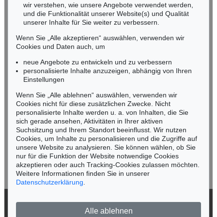
wir verstehen, wie unsere Angebote verwendet werden,
NORDDEUTSCHLAND
und die Funktionalität unserer Website(s) und Qualität
Nico Kassel, M.A.
unserer Inhalte für Sie weiter zu verbessern.
Tel.: +49 (0)89 55244-164
Wenn Sie „Alle akzeptieren“ auswählen, verwenden wir
Mobil: +49 (0)171 8618661
Cookies und Daten auch, um
n.kassel@kettererkunst.de
neue Angebote zu entwickeln und zu verbessern
personalisierte Inhalte anzuzeigen, abhängig von Ihren
Einstellungen
Keine Auktion mehr verpassen!
Wenn Sie „Alle ablehnen“ auswählen, verwenden wir
Wir informieren Sie rechtzeitig.
Cookies nicht für diese zusätzlichen Zwecke. Nicht
personalisierte Inhalte werden u. a. von Inhalten, die Sie
sich gerade ansehen, Aktivitäten in Ihrer aktiven
Suchsitzung und Ihrem Standort beeinflusst. Wir nutzen
Cookies, um Inhalte zu personalisieren und die Zugriffe auf
Jetzt zum Newsletter anmelden >
unsere Website zu analysieren. Sie können wählen, ob Sie
nur für die Funktion der Website notwendige Cookies
akzeptieren oder auch Tracking-Cookies zulassen möchten.
Weitere Informationen finden Sie in unserer
Datenschutzerklärung
.
© 2026 Ketterer Kunst GmbH & Co. KG
Alle ablehnen