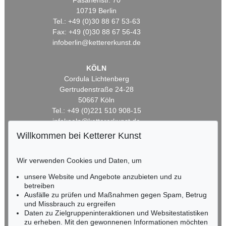
Fasanenstr. 70
10719 Berlin
Tel.: +49 (0)30 88 67 53-63
Fax: +49 (0)30 88 67 56-43
infoberlin@kettererkunst.de
KÖLN
Cordula Lichtenberg
Gertrudenstraße 24-28
50667 Köln
Tel.: +49 (0)221 510 908-15
infokoeln@kettererkunst.de
Willkommen bei Ketterer Kunst
BADEN-WÜRTTEMBERG
HESSEN
Wir verwenden Cookies und Daten, um
RHEINLAND-PFALZ
unsere Website und Angebote anzubieten und zu
Miriam Heß
betreiben
Tel.: +49 (0)62 21 58 80-038
Ausfälle zu prüfen und Maßnahmen gegen Spam, Betrug
Fax: +49 (0)62 21 58 80-595
und Missbrauch zu ergreifen
infoheidelberg@kettererkunst.de
Daten zu Zielgruppeninteraktionen und Websitestatistiken
zu erheben. Mit den gewonnenen Informationen möchten