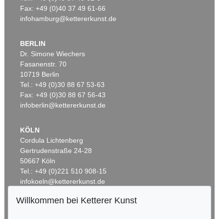
Fax: +49 (0)40 37 49 61-66
infohamburg@kettererkunst.de
BERLIN
Dr. Simone Wiechers
Fasanenstr. 70
Auktion 431 - Lot 92
Auktion 498 - Lot 555
10719 Berlin
F. STUCK
FRANZ VON STUCK
Frühling
, 1900
Porträt Gemma Bierbaum
, 1902
Tel.: +49 (0)30 88 67 53-63
Ergebnis:
€ 300.000
Ergebnis:
€ 162.500
Fax: +49 (0)30 88 67 56-43
infoberlin@kettererkunst.de
KÖLN
Cordula Lichtenberg
Gertrudenstraße 24-28
50667 Köln
Tel.: +49 (0)221 510 908-15
infokoeln@kettererkunst.de
Willkommen bei Ketterer Kunst
Auktion 538 - Lot 643
BADEN-WÜRTTEMBERG
F. STUCK
HESSEN
Franz und Mary Stuck – Künstlerfest
, 1898