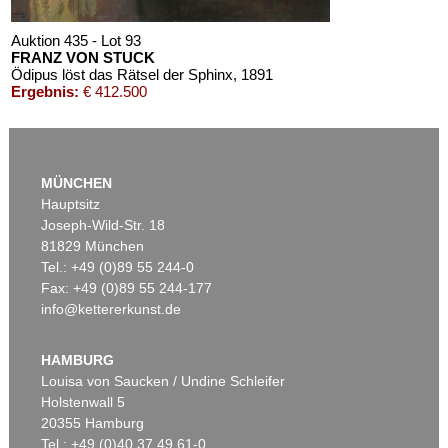
Auktion 435 - Lot 93
FRANZ VON STUCK
Ödipus löst das Rätsel der Sphinx
, 1891
Ergebnis:
€ 412.500
MÜNCHEN
Hauptsitz
Joseph-Wild-Str. 18
81829 München
Tel.: +49 (0)89 55 244-0
Fax: +49 (0)89 55 244-177
info@kettererkunst.de
Auktion 446 - Lot 20
Auktion 590 - Lot 5
F. STUCK
FRANZ VON STUCK
Susanna im Bade
, 1913
Urteil des Paris
, 1922
HAMBURG
Ergebnis:
€ 375.000
Ergebnis:
€ 304.800
Louisa von Saucken / Undine Schleifer
Holstenwall 5
20355 Hamburg
Tel.: +49 (0)40 37 49 61-0