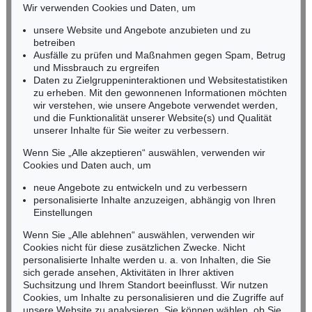
Wir verwenden Cookies und Daten, um
Ergebnis:
€ 139.700
RHEINLAND-PFALZ
Miriam Heß
unsere Website und Angebote anzubieten und zu
Tel.: +49 (0)62 21 58 80-038
betreiben
Fax: +49 (0)62 21 58 80-595
Ausfälle zu prüfen und Maßnahmen gegen Spam, Betrug
und Missbrauch zu ergreifen
infoheidelberg@kettererkunst.de
Daten zu Zielgruppeninteraktionen und Websitestatistiken
zu erheben. Mit den gewonnenen Informationen möchten
NORDDEUTSCHLAND
wir verstehen, wie unsere Angebote verwendet werden,
und die Funktionalität unserer Website(s) und Qualität
Nico Kassel, M.A.
unserer Inhalte für Sie weiter zu verbessern.
Tel.: +49 (0)89 55244-164
Mobil: +49 (0)171 8618661
Wenn Sie „Alle akzeptieren“ auswählen, verwenden wir
n.kassel@kettererkunst.de
Cookies und Daten auch, um
Auktion 523 - Lot 361
FRANZ VON STUCK
neue Angebote zu entwickeln und zu verbessern
Meerweibchen
, 1891
personalisierte Inhalte anzuzeigen, abhängig von Ihren
Ergebnis:
€ 137.500
Keine Auktion mehr verpassen!
Einstellungen
Wir informieren Sie rechtzeitig.
Wenn Sie „Alle ablehnen“ auswählen, verwenden wir
Cookies nicht für diese zusätzlichen Zwecke. Nicht
personalisierte Inhalte werden u. a. von Inhalten, die Sie
sich gerade ansehen, Aktivitäten in Ihrer aktiven
Suchsitzung und Ihrem Standort beeinflusst. Wir nutzen
Jetzt zum Newsletter anmelden >
Cookies, um Inhalte zu personalisieren und die Zugriffe auf
unsere Website zu analysieren. Sie können wählen, ob Sie