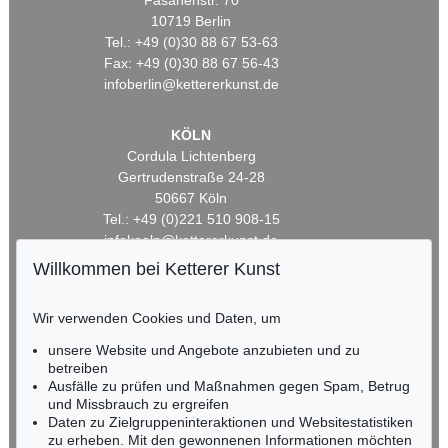
Fasanenstr. 70
10719 Berlin
Tel.: +49 (0)30 88 67 53-63
Fax: +49 (0)30 88 67 56-43
infoberlin@kettererkunst.de
KÖLN
Cordula Lichtenberg
Gertrudenstraße 24-28
50667 Köln
Tel.: +49 (0)221 510 908-15
infokoeln@kettererkunst.de
Willkommen bei Ketterer Kunst
BADEN-WÜRTTEMBERG
HESSEN
Wir verwenden Cookies und Daten, um
RHEINLAND-PFALZ
unsere Website und Angebote anzubieten und zu
Miriam Heß
betreiben
Tel.: +49 (0)62 21 58 80-038
Ausfälle zu prüfen und Maßnahmen gegen Spam, Betrug
Fax: +49 (0)62 21 58 80-595
und Missbrauch zu ergreifen
infoheidelberg@kettererkunst.de
Daten zu Zielgruppeninteraktionen und Websitestatistiken
zu erheben. Mit den gewonnenen Informationen möchten