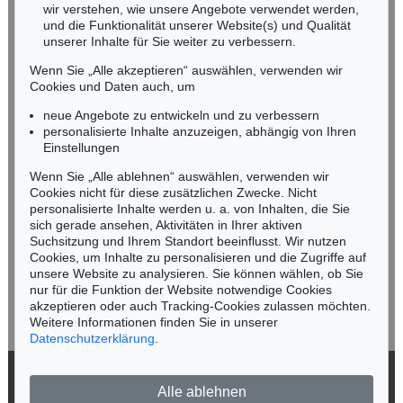
wir verstehen, wie unsere Angebote verwendet werden,
NORDDEUTSCHLAND
und die Funktionalität unserer Website(s) und Qualität
Nico Kassel, M.A.
unserer Inhalte für Sie weiter zu verbessern.
Tel.: +49 (0)89 55244-164
Wenn Sie „Alle akzeptieren“ auswählen, verwenden wir
Mobil: +49 (0)171 8618661
Cookies und Daten auch, um
n.kassel@kettererkunst.de
neue Angebote zu entwickeln und zu verbessern
personalisierte Inhalte anzuzeigen, abhängig von Ihren
Einstellungen
Keine Auktion mehr verpassen!
Wenn Sie „Alle ablehnen“ auswählen, verwenden wir
Wir informieren Sie rechtzeitig.
Cookies nicht für diese zusätzlichen Zwecke. Nicht
personalisierte Inhalte werden u. a. von Inhalten, die Sie
sich gerade ansehen, Aktivitäten in Ihrer aktiven
Suchsitzung und Ihrem Standort beeinflusst. Wir nutzen
Cookies, um Inhalte zu personalisieren und die Zugriffe auf
Jetzt zum Newsletter anmelden >
unsere Website zu analysieren. Sie können wählen, ob Sie
nur für die Funktion der Website notwendige Cookies
akzeptieren oder auch Tracking-Cookies zulassen möchten.
Weitere Informationen finden Sie in unserer
Datenschutzerklärung
.
© 2026 Ketterer Kunst GmbH & Co. KG
Alle ablehnen