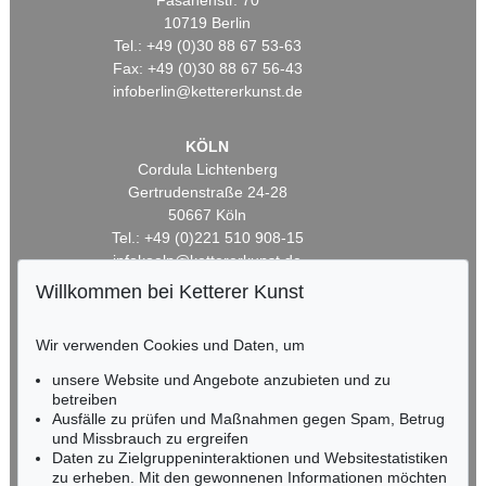
Fasanenstr. 70
10719 Berlin
Tel.: +49 (0)30 88 67 53-63
Fax: +49 (0)30 88 67 56-43
infoberlin@kettererkunst.de
KÖLN
Cordula Lichtenberg
Gertrudenstraße 24-28
50667 Köln
Tel.: +49 (0)221 510 908-15
infokoeln@kettererkunst.de
Willkommen bei Ketterer Kunst
BADEN-WÜRTTEMBERG
HESSEN
Wir verwenden Cookies und Daten, um
RHEINLAND-PFALZ
unsere Website und Angebote anzubieten und zu
Miriam Heß
betreiben
Tel.: +49 (0)62 21 58 80-038
Ausfälle zu prüfen und Maßnahmen gegen Spam, Betrug
Fax: +49 (0)62 21 58 80-595
und Missbrauch zu ergreifen
infoheidelberg@kettererkunst.de
Daten zu Zielgruppeninteraktionen und Websitestatistiken
zu erheben. Mit den gewonnenen Informationen möchten