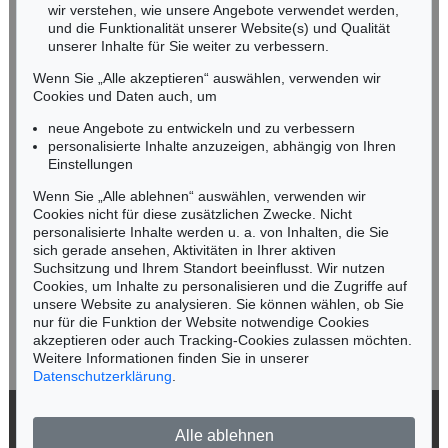
wir verstehen, wie unsere Angebote verwendet werden,
NORDDEUTSCHLAND
und die Funktionalität unserer Website(s) und Qualität
Nico Kassel, M.A.
unserer Inhalte für Sie weiter zu verbessern.
Tel.: +49 (0)89 55244-164
Wenn Sie „Alle akzeptieren“ auswählen, verwenden wir
Mobil: +49 (0)171 8618661
Cookies und Daten auch, um
n.kassel@kettererkunst.de
neue Angebote zu entwickeln und zu verbessern
personalisierte Inhalte anzuzeigen, abhängig von Ihren
Einstellungen
Keine Auktion mehr verpassen!
Wenn Sie „Alle ablehnen“ auswählen, verwenden wir
Wir informieren Sie rechtzeitig.
Cookies nicht für diese zusätzlichen Zwecke. Nicht
personalisierte Inhalte werden u. a. von Inhalten, die Sie
sich gerade ansehen, Aktivitäten in Ihrer aktiven
Suchsitzung und Ihrem Standort beeinflusst. Wir nutzen
Cookies, um Inhalte zu personalisieren und die Zugriffe auf
Jetzt zum Newsletter anmelden >
unsere Website zu analysieren. Sie können wählen, ob Sie
nur für die Funktion der Website notwendige Cookies
akzeptieren oder auch Tracking-Cookies zulassen möchten.
Weitere Informationen finden Sie in unserer
Datenschutzerklärung
.
© 2026 Ketterer Kunst GmbH & Co. KG
Alle ablehnen